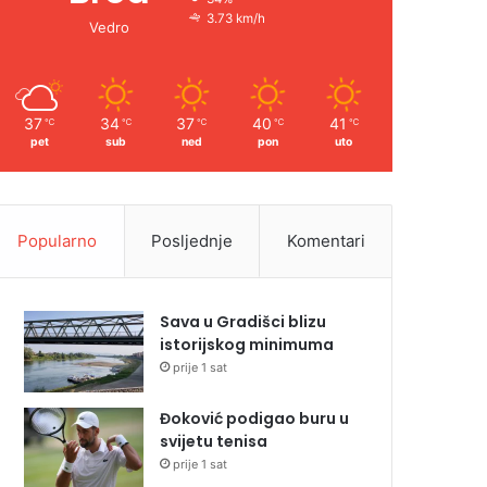
3.73 km/h
Vedro
37
34
37
40
41
℃
℃
℃
℃
℃
pet
sub
ned
pon
uto
Popularno
Posljednje
Komentari
Sava u Gradišci blizu
istorijskog minimuma
prije 1 sat
Đoković podigao buru u
svijetu tenisa
prije 1 sat