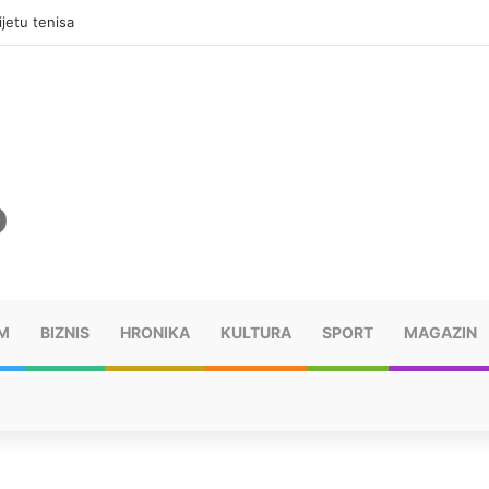
jama, mora platiti 10.000 KM
M
BIZNIS
HRONIKA
KULTURA
SPORT
MAGAZIN