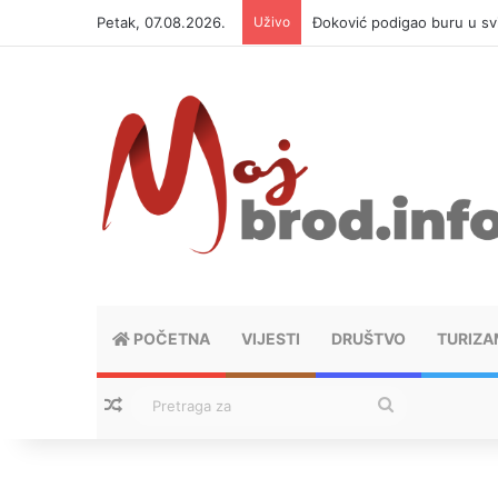
Petak, 07.08.2026.
Uživo
APIF izgubio spor sa komši
POČETNA
VIJESTI
DRUŠTVO
TURIZA
Nasumični tekstovi
Pretraga
za