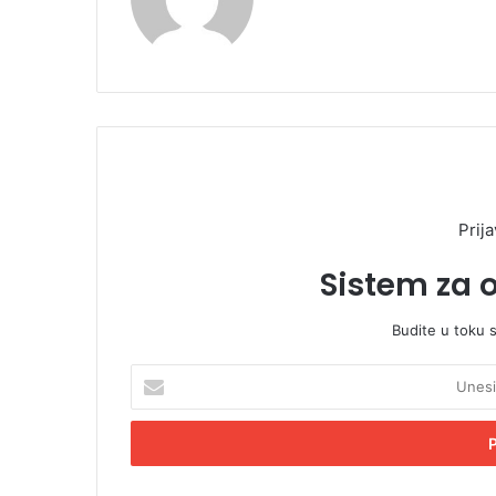
Prija
Sistem za 
Budite u toku 
U
n
e
s
i
t