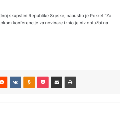
noj skupštini Republike Srpske, napustio je Pokret “Za
 tokom konferencije za novinare iznio je niz optužbi na
Reddit
VKontakte
Odnoklassniki
Pocket
Podijeli putem Emaila
Odštampaj