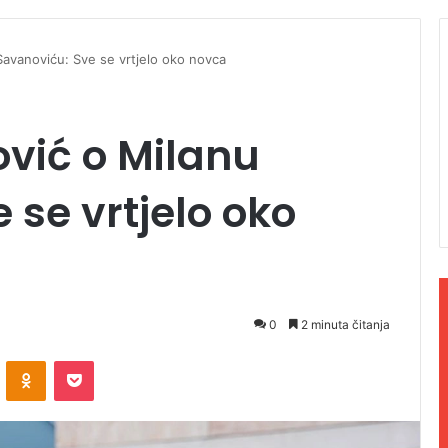
avanoviću: Sve se vrtjelo oko novca
vić o Milanu
 se vrtjelo oko
0
2 minuta čitanja
ontakte
Odnoklassniki
Pocket