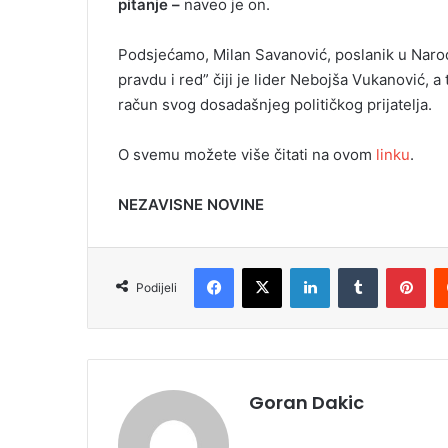
pitanje –
naveo je on.
Podsjećamo, Milan Savanović, poslanik u Narod
pravdu i red” čiji je lider Nebojša Vukanović, a
račun svog dosadašnjeg političkog prijatelja.
O svemu možete više čitati na ovom
linku
.
NEZAVISNE NOVINE
Facebook
X
LinkedIn
Tumblr
Pinterest
Podijeli
Goran Dakic