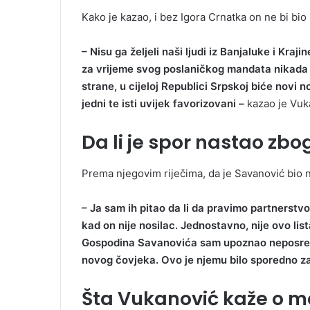
Kako je kazao, i bez Igora Crnatka on ne bi bio n
– Nisu ga željeli naši ljudi iz Banjaluke i Kra
za vrijeme svog poslaničkog mandata nikada 
strane, u cijeloj Republici Srpskoj biće novi no
jedni te isti uvijek favorizovani –
kazao je Vuk
Da li je spor nastao zbog
Prema njegovim riječima, da je Savanović bio no
– Ja sam ih pitao da li da pravimo partnerstvo
kad on nije nosilac. Jednostavno, nije ovo l
Gospodina Savanovića sam upoznao neposredn
novog čovjeka. Ovo je njemu bilo sporedno z
Šta Vukanović kaže o 