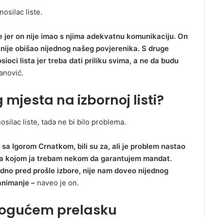
osilac liste.
jine jer on nije imao s njima adekvatnu komunikaciju. On
nije obišao nijednog našeg povjerenika. S druge
sioci lista jer treba dati priliku svima, a ne da budu
anović.
 mjesta na izbornoj listi?
silac liste, tada ne bi bilo problema.
 sa Igorom Crnatkom, bili su za, ali je problem nastao
ista kojom ja trebam nekom da garantujem mandat.
o pred prošle izbore, nije nam doveo nijednog
animanje –
naveo je on.
mogućem prelasku