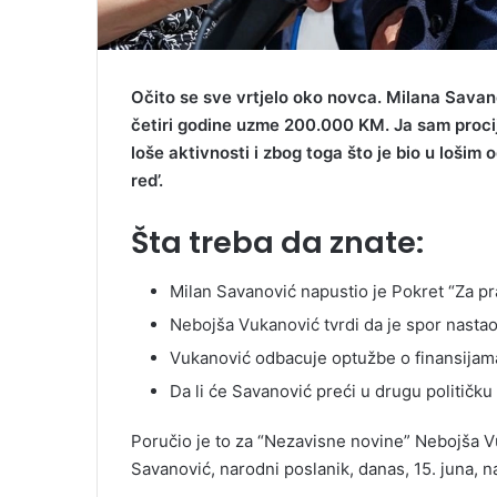
Očito se sve vrtjelo oko novca. Milana Savan
četiri godine uzme 200.000 KM. Ja sam procije
loše aktivnosti i zbog toga što je bio u lošim 
red’.
Šta treba da znate:
Milan Savanović napustio je Pokret “Za pra
Nebojša Vukanović tvrdi da je spor nastao
Vukanović odbacuje optužbe o finansijama
Da li će Savanović preći u drugu političku
Poručio je to za “Nezavisne novine” Nebojša Vu
Savanović, narodni poslanik, danas, 15. juna, n