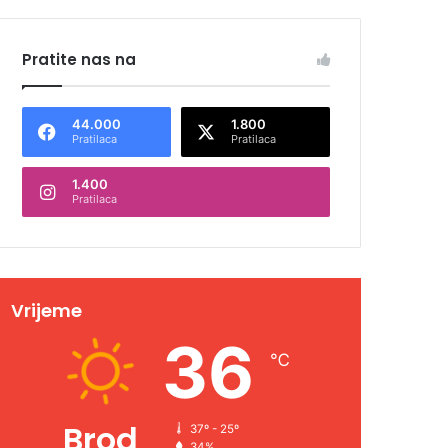
Pratite nas na
44.000
1.800
Pratilaca
Pratilaca
1.400
Pratilaca
Vrijeme
36
℃
Brod
37º - 25º
34%