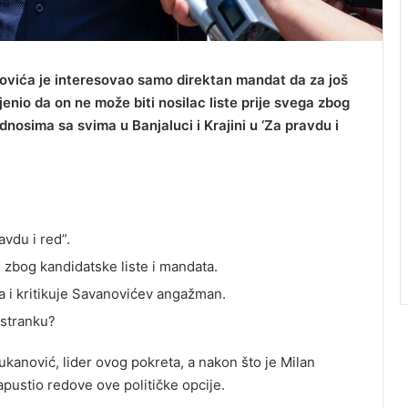
ovića je interesovao samo direktan mandat da za još
nio da on ne može biti nosilac liste prije svega zbog
odnosima sa svima u Banjaluci i Krajini u ‘Za pravdu i
vdu i red”.
 zbog kandidatske liste i mandata.
 i kritikuje Savanovićev angažman.
 stranku?
kanović, lider ovog pokreta, a nakon što je Milan
apustio redove ove političke opcije.