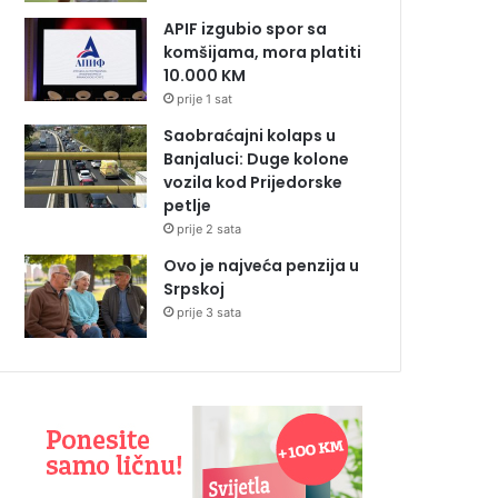
APIF izgubio spor sa
komšijama, mora platiti
10.000 KM
prije 1 sat
Saobraćajni kolaps u
Banjaluci: Duge kolone
vozila kod Prijedorske
petlje
prije 2 sata
Ovo je najveća penzija u
Srpskoj
prije 3 sata