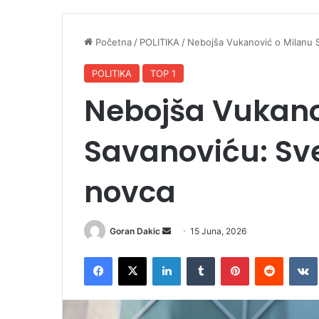
Početna
/
POLITIKA
/
Nebojša Vukanović o Milanu S
POLITIKA
TOP 1
Nebojša Vukano
Savanoviću: Sve
novca
Goran Dakic
S
15 Juna, 2026
e
Facebook
X
LinkedIn
Tumblr
Pinterest
Reddit
VK
n
d
a
n