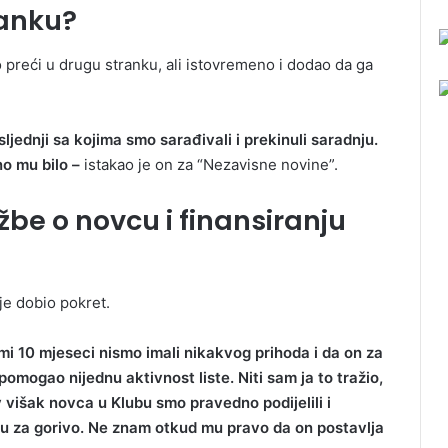
ranku?
preći u drugu stranku, ali istovremeno i dodao da ga
ljednji sa kojima smo sarađivali i prekinuli saradnju.
no mu bilo –
istakao je on za “Nezavisne novine”.
be o novcu i finansiranju
je dobio pokret.
i 10 mjeseci nismo imali nikakvog prihoda i da on za
mogao nijednu aktivnost liste. Niti sam ja to tražio,
av višak novca u Klubu smo pravedno podijelili i
u za gorivo. Ne znam otkud mu pravo da on postavlja