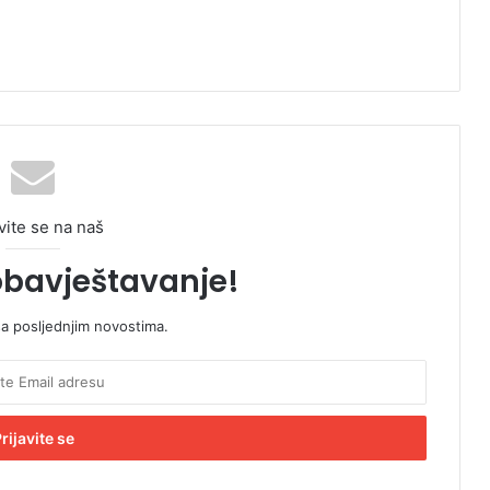
vite se na naš
obavještavanje!
sa posljednjim novostima.