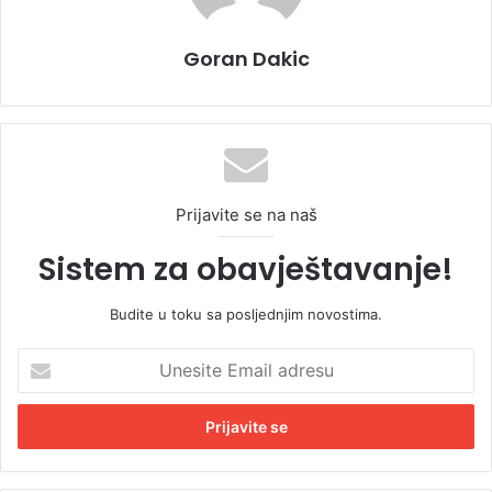
Goran Dakic
Prijavite se na naš
Sistem za obavještavanje!
Budite u toku sa posljednjim novostima.
U
n
e
s
i
t