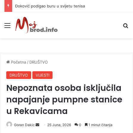
APIF izgubio spor sa komšijama, mora platiti 10.000 KM
Meni
P
Početna
/
DRUŠTVO
DRUŠTVO
VIJESTI
Nepoznata osoba isključila
napajanje pumpne stanice
u Rekavicama
Goran Dakic
S
25 Juna, 2026
0
1 minut čitanja
e