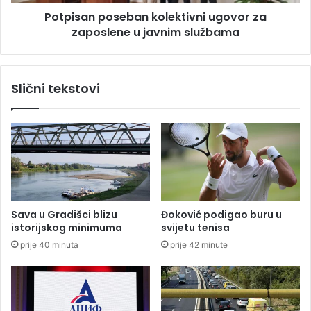
v
p
o
Potpisan poseban kolektivni ugovor za
o
r
zaposlene u javnim službama
s
a
e
D
b
o
a
Slični tekstovi
d
n
i
k
k
o
a
l
i
e
I
k
z
t
e
i
t
v
Sava u Gradišci blizu
Đoković podigao buru u
b
n
istorijskog minimuma
svijetu tenisa
e
i
prije 40 minuta
prije 42 minute
g
u
o
g
v
o
i
v
ć
o