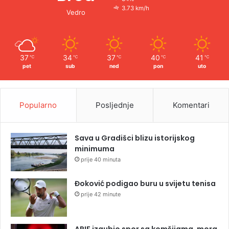
3.73 km/h
Vedro
37
34
37
40
41
℃
℃
℃
℃
℃
pet
sub
ned
pon
uto
Popularno
Posljednje
Komentari
Sava u Gradišci blizu istorijskog
minimuma
prije 40 minuta
Đoković podigao buru u svijetu tenisa
prije 42 minute
APIF izgubio spor sa komšijama, mora