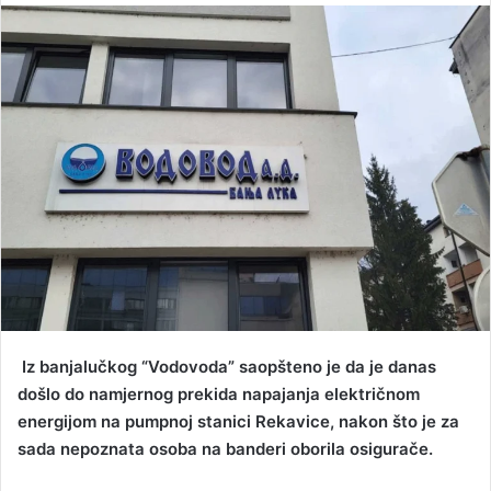
n
d
a
n
e
m
a
i
l
Iz banjalučkog “Vodovoda” saopšteno je da je danas
došlo do namjernog prekida napajanja električnom
energijom na pumpnoj stanici Rekavice, nakon što je za
sada nepoznata osoba na banderi oborila osigurače.