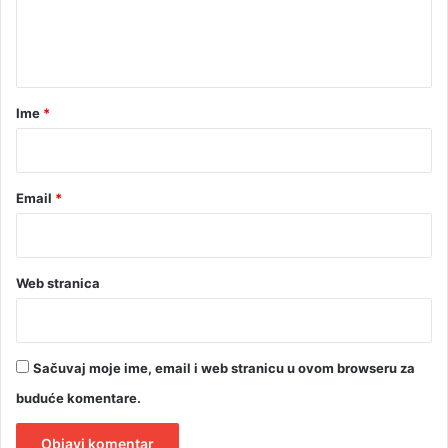
u
n
ž
t
b
a
a
m
r
Ime
*
a
*
Email
*
Web stranica
Sačuvaj moje ime, email i web stranicu u ovom browseru za
buduće komentare.