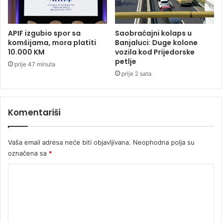
a
r
z
a
APIF izgubio spor sa
Saobraćajni kolaps u
z
komšijama, mora platiti
Banjaluci: Duge kolone
a
10.000 KM
vozila kod Prijedorske
p
petlje
prije 47 minuta
o
prije 2 sata
s
l
e
Komentariši
n
e
u
Vaša email adresa neće biti objavljivana.
Neophodna polja su
j
označena sa
*
a
v
K
n
i
o
m
m
s
e
l