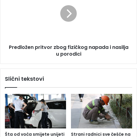
o
e
v
d
o
l
p
o
o
ž
s
e
k
n
Predložen pritvor zbog fizičkog napada i nasilja
u
p
p
u porodici
r
l
i
j
t
u
v
Slični tekstovi
j
o
e
r
z
b
o
g
f
i
z
Šta od voća smijete unijeti
Strani radnici sve češće na
i