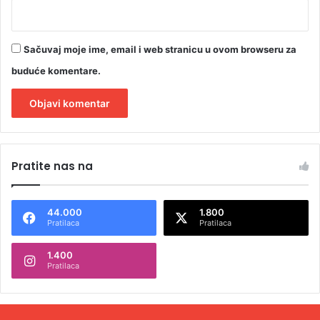
Sačuvaj moje ime, email i web stranicu u ovom browseru za
buduće komentare.
A
l
Pratite nas na
t
e
44.000
1.800
r
Pratilaca
Pratilaca
n
1.400
a
Pratilaca
t
i