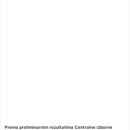
a
n
e
m
a
i
l
Prema preliminarnim rezultatima Centralne izborne