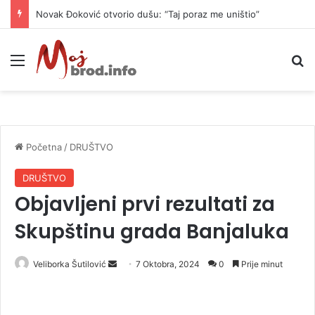
Novak Đoković otvorio dušu: “Taj poraz me uništio”
Meni
P
Početna
/
DRUŠTVO
DRUŠTVO
Objavljeni prvi rezultati za
Skupštinu grada Banjaluka
Veliborka Šutilović
S
7 Oktobra, 2024
0
Prije minut
e
n
d