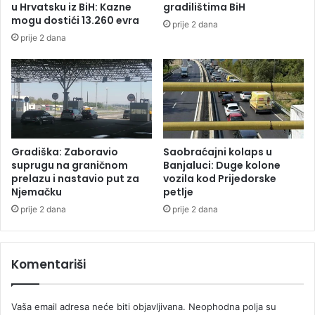
u Hrvatsku iz BiH: Kazne
gradilištima BiH
č
mogu dostići 13.260 evra
prije 2 dana
k
prije 2 dana
o
g
n
a
p
a
d
a
Gradiška: Zaboravio
Saobraćajni kolaps u
i
suprugu na graničnom
Banjaluci: Duge kolone
n
prelazu i nastavio put za
vozila kod Prijedorske
Njemačku
petlje
a
s
prije 2 dana
prije 2 dana
i
l
j
Komentariši
a
u
p
Vaša email adresa neće biti objavljivana.
Neophodna polja su
o