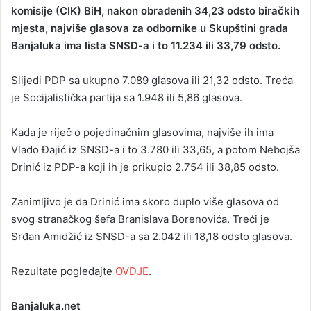
komisije (CIK) BiH, nakon obrađenih 34,23 odsto biračkih
mjesta, najviše glasova za odbornike u Skupštini grada
Banjaluka ima lista SNSD-a i to 11.234 ili 33,79 odsto.
Slijedi PDP sa ukupno 7.089 glasova ili 21,32 odsto. Treća
je Socijalistička partija sa 1.948 ili 5,86 glasova.
Kada je riječ o pojedinačnim glasovima, najviše ih ima
Vlado Đajić iz SNSD-a i to 3.780 ili 33,65, a potom Nebojša
Drinić iz PDP-a koji ih je prikupio 2.754 ili 38,85 odsto.
Zanimljivo je da Drinić ima skoro duplo više glasova od
svog stranačkog šefa Branislava Borenovića. Treći je
Srđan Amidžić iz SNSD-a sa 2.042 ili 18,18 odsto glasova.
Rezultate pogledajte
OVDJE
.
Banjaluka.net