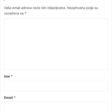
k
v
Vaša email adresa neće biti objavljivana.
Neophodna polja su
a
a
označena sa
*
d
a
K
o
m
e
n
t
a
r
Ime
*
*
Email
*