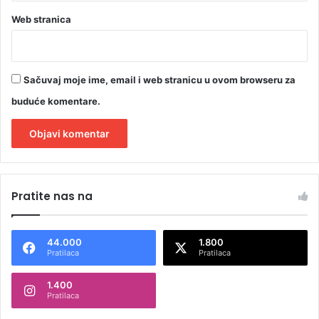
Web stranica
Sačuvaj moje ime, email i web stranicu u ovom browseru za
buduće komentare.
A
l
Pratite nas na
t
e
44.000
1.800
r
Pratilaca
Pratilaca
n
1.400
a
Pratilaca
t