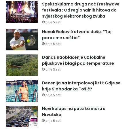
Spektakularna druga noć Freshwave
festivala : Od regionalnih hitova do
svjetskog elektronskog zvuka
prije 5 sati
Novak Đoković otvorio dušu: “Taj
poraz me uništio”
prije 5 sati
Danas naoblačenje uz lokalne
pljuskove i blagi pad temperature
prije 5 sati
Decenija na Interpolovoj listi: Gdje se
krije Slobodanka Tošić?
prije 5 sati
Novi kolaps na putu ka moru u
Hrvatskoj
prije 5 sati