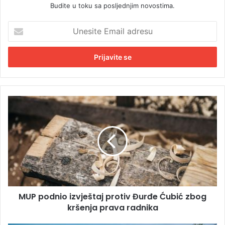
Budite u toku sa posljednjim novostima.
U
n
e
s
i
t
e
E
M
m
U
a
P
i
p
l
o
a
d
d
n
r
i
e
o
s
MUP podnio izvještaj protiv Đurđe Ćubić zbog
i
u
kršenja prava radnika
z
v