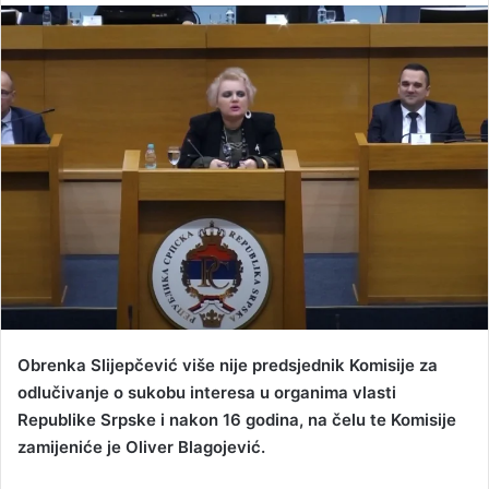
n
d
a
n
e
m
a
i
l
Obrenka Slijepčević više nije predsjednik Komisije za
odlučivanje o sukobu interesa u organima vlasti
Republike Srpske i nakon 16 godina, na čelu te Komisije
zamijeniće je Oliver Blagojević.