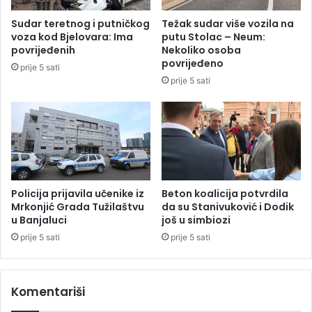
n
z
i
Sudar teretnog i putničkog
Težak sudar više vozila na
b
u
voza kod Bjelovara: Ima
putu Stolac – Neum:
o
K
povrijeđenih
Nekoliko osoba
g
n
povrijeđeno
prije 5 sati
k
e
prije 5 sati
r
ž
š
e
e
v
n
u
j
n
a
a
p
k
r
o
Policija prijavila učenike iz
Beton koalicija potvrdila
a
n
Mrkonjić Grada Tužilaštvu
da su Stanivuković i Dodik
v
u Banjaluci
još u simbiozi
p
a
a
prije 5 sati
prije 5 sati
r
d
a
a
d
s
Komentariši
n
a
i
k