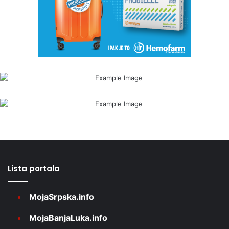
Lista portala
MojaSrpska.info
MojaBanjaLuka.info