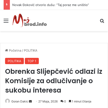
Novak Đoković otvorio dušu: “Taj poraz me uništio”
Meni
P
Početna
/
POLITIKA
POLITIKA
TOP 1
Obrenka Slijepčević odlazi iz
Komisije za odlučivanje o
sukobu interesa
Goran Dakic
S
27 Maja, 2026
0
1 minut čitanja
e