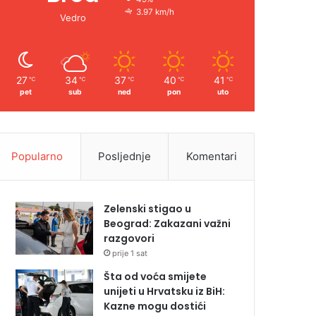
3.97 km/h
Vedro
27
34
37
40
41
℃
℃
℃
℃
℃
pet
sub
ned
pon
uto
Popularno
Posljednje
Komentari
Zelenski stigao u
Beograd: Zakazani važni
razgovori
prije 1 sat
Šta od voća smijete
unijeti u Hrvatsku iz BiH:
Kazne mogu dostići