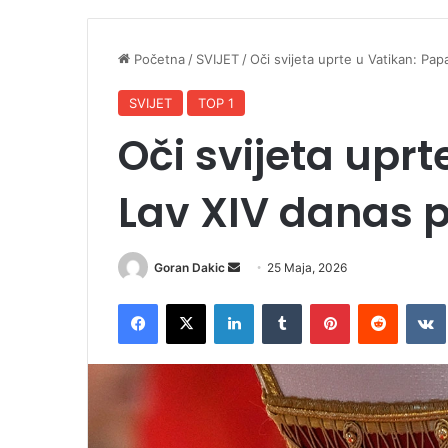
Početna
/
SVIJET
/
Oči svijeta uprte u Vatikan: Pa
SVIJET
TOP 1
Oči svijeta upr
Lav XIV danas 
Goran Dakic
S
25 Maja, 2026
e
Facebook
X
LinkedIn
Tumblr
Pinterest
Reddit
VK
n
d
a
n
e
m