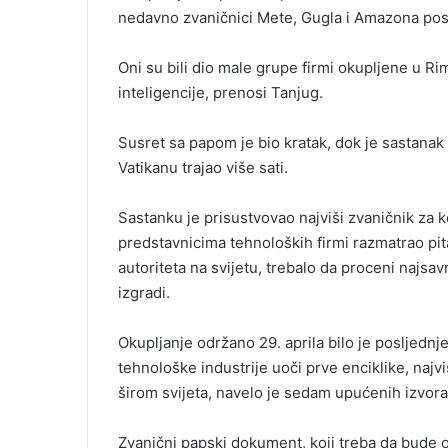
nedavno zvaničnici Mete, Gugla i Amazona poset
Oni su bili dio male grupe firmi okupljene u Rim
inteligencije, prenosi Tanjug.
Susret sa papom je bio kratak, dok je sastanak
Vatikanu trajao više sati.
Sastanku je prisustvovao najviši zvaničnik za ko
predstavnicima tehnoloških firmi razmatrao pita
autoriteta na svijetu, trebalo da proceni najsav
izgradi.
Okupljanje održano 29. aprila bilo je posljednje
tehnološke industrije uoči prve enciklike, naj
širom svijeta, navelo je sedam upućenih izvora 
Zvanični papski dokument, koji treba da bude o