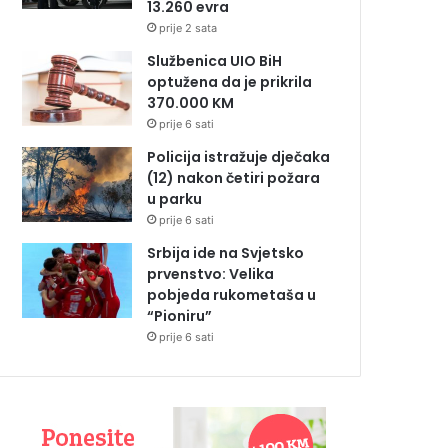
13.260 evra
prije 2 sata
Službenica UIO BiH
optužena da je prikrila
370.000 KM
prije 6 sati
Policija istražuje dječaka
(12) nakon četiri požara
u parku
prije 6 sati
Srbija ide na Svjetsko
prvenstvo: Velika
pobjeda rukometaša u
“Pioniru”
prije 6 sati