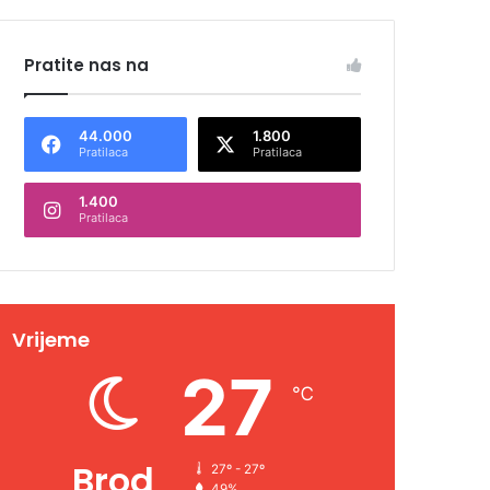
Pratite nas na
44.000
1.800
Pratilaca
Pratilaca
1.400
Pratilaca
Vrijeme
27
℃
Brod
27º - 27º
49%