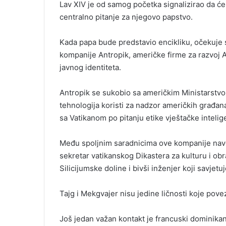
Lav XIV je od samog početka signalizirao da će 
centralno pitanje za njegovo papstvo.
Kada papa bude predstavio encikliku, očekuje s
kompanije Antropik, američke firme za razvoj A
javnog identiteta.
Antropik se sukobio sa američkim Ministarstv
tehnologija koristi za nadzor američkih građan
sa Vatikanom po pitanju etike vještačke intelig
Među spoljnim saradnicima ove kompanije naved
sekretar vatikanskog Dikastera za kulturu i ob
Silicijumske doline i bivši inženjer koji savjet
Tajg i Mekgvajer nisu jedine ličnosti koje pove
Još jedan važan kontakt je francuski dominikans