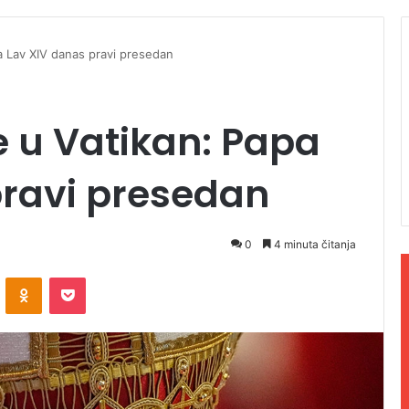
pa Lav XIV danas pravi presedan
te u Vatikan: Papa
pravi presedan
0
4 minuta čitanja
ontakte
Odnoklassniki
Pocket