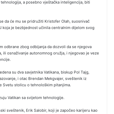
tehnologija, a posebno vještačka inteligencija, biti
e da će mu se pridružiti Kristofer Olah, suosnivač
I koja je bezbjednost učinila centralnim dijelom svog
om odbrane zbog odbijanja da dozvoli da se njegova
a, ili osnaživanje autonomnog oružja, i njegovao je veze
encije.
ena su dva savjetnika Vatikana, biskup Pol Tajg,
razovanje, i otac Brendan Mekgvajer, sveštenik iz
uje Svetu stolicu o tehnološkim pitanjima.
zuju Vatikan sa svijetom tehnologije.
ki sveštenik, Erik Salobir, koji je započeo karijeru kao