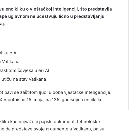
 encikliku o vještačkoj inteligenciji, što predstavlja
pape uglavnom ne učestvuju lično u predstavljanju
aj.
liku o AI
i Vatikana
aštitom čovjeka u eri AI
 utiču na stav Vatikana
 bavi se zaštitom ljudi u doba vještačke inteligencije.
 XIV potpisao 15. maja, na 135. godišnjicu enciklike
kliku kao najvažniji papski dokument, tehnološke
me da predstave svoje argumente u Vatikanu, pa su