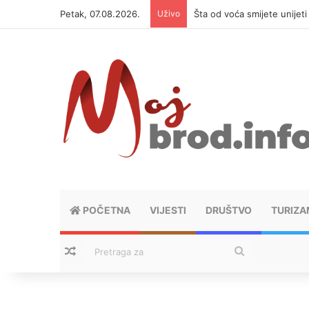
Petak, 07.08.2026.
Uživo
Šta od voća smijete unijet
POČETNA
VIJESTI
DRUŠTVO
TURIZA
Nasumični tekstovi
Pretraga
za