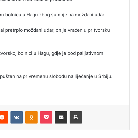
ilnu bolnicu u Hagu zbog sumnje na moždani udar.
ral pretrpio moždani udar, on je vraćen u pritvorsku
vorskoj bolnici u Hagu, gdje je pod palijativnom
pušten na privremenu slobodu na liječenje u Srbiju.
Reddit
VKontakte
Odnoklassniki
Pocket
Podijeli putem Emaila
Odštampaj