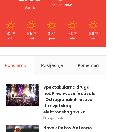
2.89 km/h
Vedro
32
35
39
40
36
℃
℃
℃
℃
℃
sub
ned
pon
uto
sri
Popularno
Posljednje
Komentari
Spektakularna druga
noć Freshwave festivala
: Od regionalnih hitova
do svjetskog
elektronskog zvuka
prije 6 sati
Novak Đoković otvorio