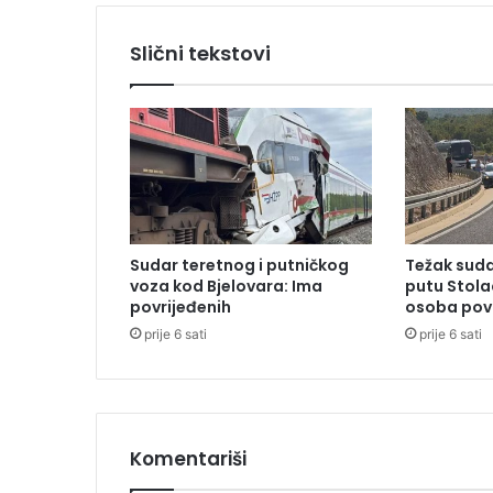
k
o
Slični tekstovi
n
d
a
b
i
B
i
l
j
Sudar teretnog i putničkog
Težak suda
a
voza kod Bjelovara: Ima
putu Stola
n
povrijeđenih
osoba pov
a
prije 6 sati
prije 6 sati
B
o
k
i
ć
p
Komentariši
o