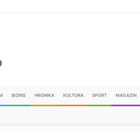
šu: “Taj poraz me uništio”
M
BIZNIS
HRONIKA
KULTURA
SPORT
MAGAZIN