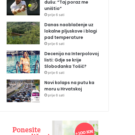
dušu: “Taj poraz me
uništio”
prije 6 sati
Danas naoblačenje uz
lokalne pljuskove i blagi
pad temperature
prije 6 sati
Decenija na Interpolovoj
listi: Gdje se krije
Slobodanka Tošić?
prije 6 sati
Novi kolaps na putu ka
moru u Hrvatskoj
prije 6 sati