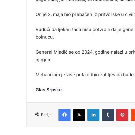
On je 2. maja bio prebačen iz pritvorske u civ
Budući da ljekari tada nisu potvrdili da je gene
bolnucu.
General Mladić se od 2024. godine nalazi u prit
njegom.
Mehanizam je više puta odbio zahtjev da bude 
Glas Srpske
Facebook
X
LinkedIn
Tumblr
Pinterest
Podijeli