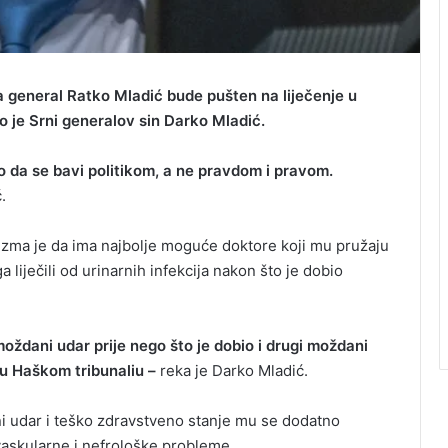
 general Ratko Mladić bude pušten na liječenje u
o je Srni generalov sin Darko Mladić.
ao da se bavi politikom, a ne pravdom i pravom.
.
zma je da ima najbolje moguće doktore koji mu pružaju
 liječili od urinarnih infekcija nakon što je dobio
 moždani udar prije nego što je dobio i drugi moždani
 u Haškom tribunaliu –
reka je Darko Mladić.
ni udar i teško zdravstveno stanje mu se dodatno
vaskularne i nefrološke probleme.