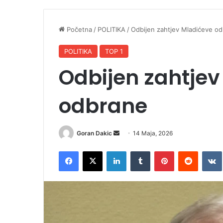
Početna
/
POLITIKA
/
Odbijen zahtjev Mladićeve o
POLITIKA
TOP 1
Odbijen zahtjev
odbrane
Goran Dakic
S
14 Maja, 2026
e
Facebook
X
LinkedIn
Tumblr
Pinterest
Reddit
VK
n
d
a
n
e
m