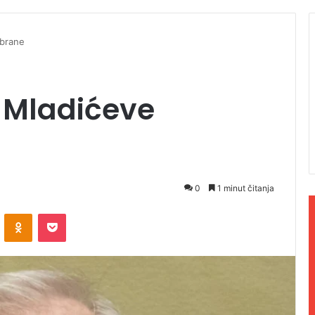
dbrane
 Mladićeve
0
1 minut čitanja
ontakte
Odnoklassniki
Pocket