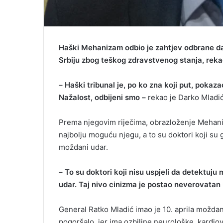
Haški Mehanizam odbio je zahtjev odbrane da
Srbiju zbog teškog zdravstvenog stanja, reka
–
Haški tribunal je, po ko zna koji put, pokaz
Nažalost, odbijeni smo –
rekao je Darko Mladić
Prema njegovim riječima, obrazloženje Mehani
najbolju moguću njegu, a to su doktori koji su ga
moždani udar.
–
To su doktori koji nisu uspjeli da detektuju
udar. Taj nivo cinizma je postao neverovatan
General Ratko Mladić imao je 10. aprila možda
pogoršalo, jer ima ozbiljne neurološke, kardio