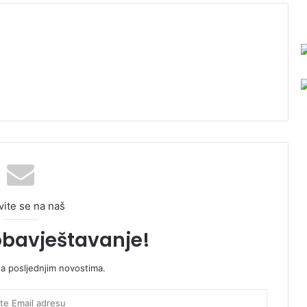
vite se na naš
obavještavanje!
sa posljednjim novostima.