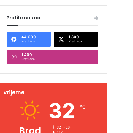
Pratite nas na
44.000
1.800
Pratilaca
Pratilaca
1.400
Pratilaca
Vrijeme
32
℃
Brod
32º - 26º
31%