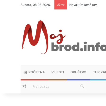
Subota, 08.08.2026.
Uživo
Novak Đoković otvorio du
POČETNA
VIJESTI
DRUŠTVO
TURIZA
Nasumični tekstovi
Pretraga
za