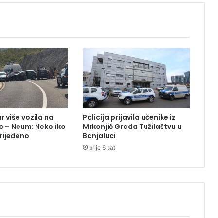
i
š
e
n
i
j
e
t
r
e
n
r više vozila na
Policija prijavila učenike iz
e
c – Neum: Nekoliko
Mrkonjić Grada Tužilaštvu u
r
rijeđeno
Banjaluci
Ž
prije 6 sati
e
l
j
e
z
n
i