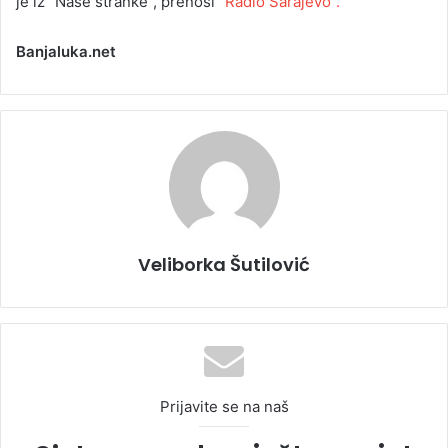
je iz "Naše stranke", prenosi
"Radio Sarajevo".
Banjaluka.net
Veliborka Šutilović
Prijavite se na naš