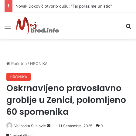
Novak Đoković otvorio dušu: “Taj poraz me uništio”
Meni
P
Početna
/
HRONIKA
HRONIKA
Oskrnavljeno pravoslavno
groblje u Zenici, polomljeno
60 spomenika
Veliborka Šutilović
S
11 Septembra, 2025
0
e
1 minut čitanja