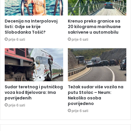
i
:
j
D
e
a
Decenija na Interpolovoj
Krenuo preko granice sa
d
n
listi: Gdje se krije
20 kilograma marihuane
o
i
Slobodanka Tošić?
sakrivene u automobilu
p
m
prije 6 sati
prije 6 sati
u
a
s
m
t
a
i
s
l
t
a
u
m
r
i
b
Sudar teretnog i putničkog
Težak sudar više vozila na
n
i
voza kod Bjelovara: Ima
putu Stolac – Neum:
u
r
povrijeđenih
Nekoliko osoba
t
povrijeđeno
a
prije 6 sati
u
o
prije 6 sati
ć
n
u
a
t
B