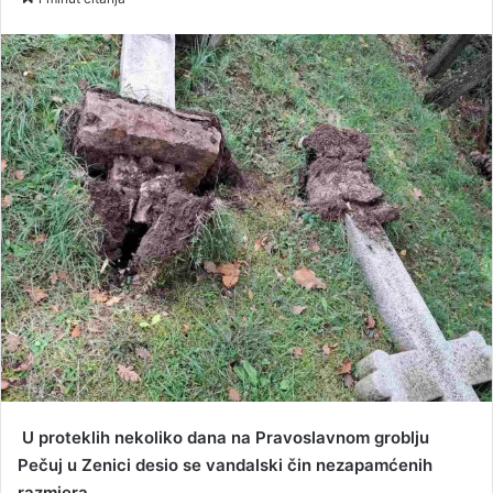
n
d
a
n
e
m
a
i
l
U proteklih nekoliko dana na Pravoslavnom groblju
Pečuj u Zenici desio se vandalski čin nezapamćenih
razmjera.