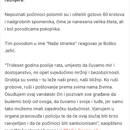
Nepoznati počinioci polomili su i oštetili gotovo 60 krstova
i nadgrobnih spomenika, čime je nanesena velika šteta, ali
i bol porodicama pokojnika.
Tim povodom u ime "Naše stranke" reagovao je Boško
Jefić.
"Trideset godina poslije rata, umjesto da čuvamo mir i
dostojanstvo, mi opet svjedočimo mržnji i bezobzirnosti.
Groblja su sveta – tu leže naši preci, naši bližnji. Ko ruši
grobove, ruši i poštovanje prema svima nama živima.
Osuđujem ovaj vandalski čin i pozivam sve građane da
budemo bolji od ovoga, da čuvamo i svoje i tuđe, jer samo
tako možemo imati zajedničku budućnost. Vjerujem u
organe pravosuđa i policiju te da će ovaj slučaj biti brzo
rasvjetljen i da će počinioci biti sankcionisani", saopšteno