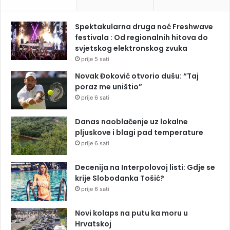
Spektakularna druga noć Freshwave
festivala : Od regionalnih hitova do
svjetskog elektronskog zvuka
prije 5 sati
Novak Đoković otvorio dušu: “Taj
poraz me uništio”
prije 6 sati
Danas naoblačenje uz lokalne
pljuskove i blagi pad temperature
prije 6 sati
Decenija na Interpolovoj listi: Gdje se
krije Slobodanka Tošić?
prije 6 sati
Novi kolaps na putu ka moru u
Hrvatskoj