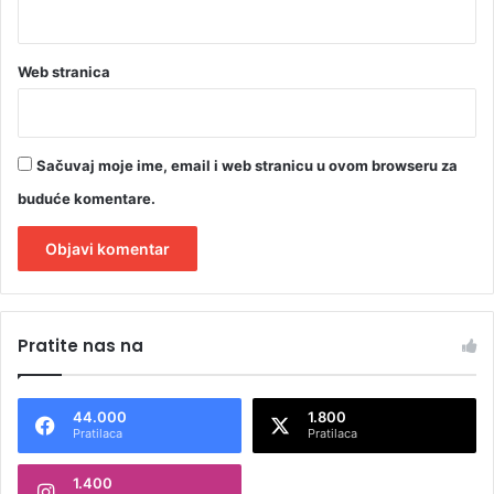
Web stranica
Sačuvaj moje ime, email i web stranicu u ovom browseru za
buduće komentare.
A
l
Pratite nas na
t
e
44.000
1.800
r
Pratilaca
Pratilaca
n
1.400
a