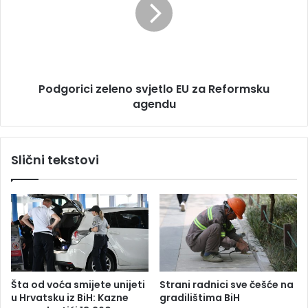
a
g
z
o
e
r
n
i
i
c
č
i
Podgorici zeleno svjetlo EU za Reformsku
k
z
o
agendu
e
m
l
S
e
a
n
Slični tekstovi
j
o
m
s
u
v
p
j
r
e
i
t
v
l
r
o
e
E
Šta od voća smijete unijeti
Strani radnici sve češće na
d
U
u Hrvatsku iz BiH: Kazne
gradilištima BiH
e
z