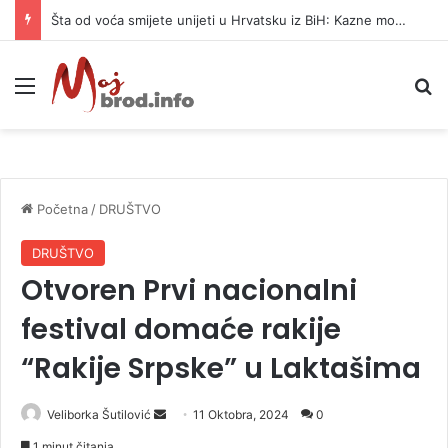
Šta od voća smijete unijeti u Hrvatsku iz BiH: Kazne mogu dostići 13.260 evra
Meni
P
Početna
/
DRUŠTVO
DRUŠTVO
Otvoren Prvi nacionalni
festival domaće rakije
“Rakije Srpske” u Laktašima
Veliborka Šutilović
S
11 Oktobra, 2024
0
e
1 minut čitanja