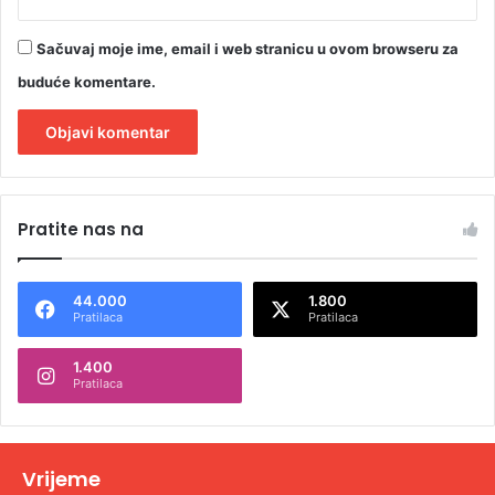
Sačuvaj moje ime, email i web stranicu u ovom browseru za
buduće komentare.
A
l
Pratite nas na
t
e
44.000
1.800
r
Pratilaca
Pratilaca
n
1.400
a
Pratilaca
t
i
v
Vrijeme