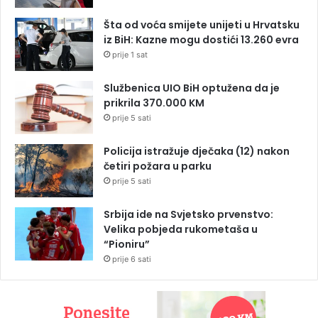
Šta od voća smijete unijeti u Hrvatsku
iz BiH: Kazne mogu dostići 13.260 evra
prije 1 sat
Službenica UIO BiH optužena da je
prikrila 370.000 KM
prije 5 sati
Policija istražuje dječaka (12) nakon
četiri požara u parku
prije 5 sati
Srbija ide na Svjetsko prvenstvo:
Velika pobjeda rukometaša u
“Pioniru”
prije 6 sati