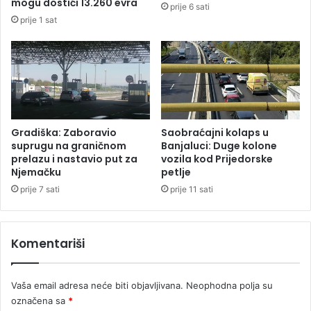
mogu dostići 13.260 evra
prije 6 sati
?
a
prije 1 sat
R
e
f
o
r
m
s
k
Gradiška: Zaboravio
Saobraćajni kolaps u
u
suprugu na graničnom
Banjaluci: Duge kolone
a
prelazu i nastavio put za
vozila kod Prijedorske
Njemačku
petlje
g
e
prije 7 sati
prije 11 sati
n
d
u
Komentariši
Vaša email adresa neće biti objavljivana.
Neophodna polja su
označena sa
*