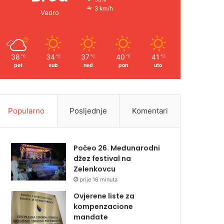
3 km/h
Vedro
38
34
37
40
41
℃
℃
℃
℃
℃
pet
sub
ned
pon
uto
Popularno
Posljednje
Komentari
Počeo 26. Međunarodni
džez festival na
Zelenkovcu
prije 16 minuta
Ovjerene liste za
kompenzacione
mandate