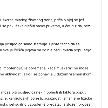
muškarce mlađeg životnog doba, priča o njoj se još
 se pokušava riješiti samo privatno, u četiri zida, bez
ija posljedica samo starenja. I jeste tačno da se
 sve je češća pojava da od nje pati i mlađa populacija
kao impotencija) je poremećaj kada muškarac ne može
alne aktivnosti, a koji se ponavlja u dužem vremenskom
može biti posljedica nekih bolesti ili faktora poput
zije, kardioloških bolesti, gojaznosti, smanjene fizičke
 muško seksualno uzbuđenje predstavlja složen proces