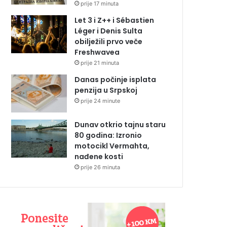
prije 17 minuta
Let 3 i Z++ i Sébastien
Léger i Denis Sulta
obilježili prvo veče
Freshwavea
prije 21 minuta
Danas počinje isplata
penzija u Srpskoj
prije 24 minute
Dunav otkrio tajnu staru
80 godina: Izronio
motocikl Vermahta,
nađene kosti
prije 26 minuta