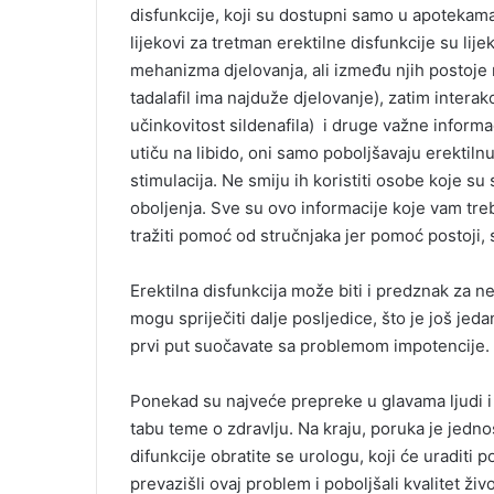
disfunkcije, koji su dostupni samo u apotekama
lijekovi za tretman erektilne disfunkcije su lijek
mehanizma djelovanja, ali između njih postoje r
tadalafil ima najduže djelovanje), zatim intera
učinkovitost sildenafila) i druge važne informa
utiču na libido, oni samo poboljšavaju erektiln
stimulacija. Ne smiju ih koristiti osobe koje su 
oboljenja. Sve su ovo informacije koje vam treba 
tražiti pomoć od stručnjaka jer pomoć postoji, 
Erektilna disfunkcija može biti i predznak za n
mogu spriječiti dalje posljedice, što je još jed
prvi put suočavate sa problemom impotencije.
Ponekad su najveće prepreke u glavama ljudi i 
tabu teme o zdravlju. Na kraju, poruka je jedn
difunkcije obratite se urologu, koji će uraditi 
prevazišli ovaj problem i poboljšali kvalitet živo