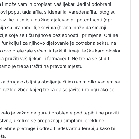
 i može vam ih propisati vaš ljekar. Jedini odobreni
ovi poput tadalafila, sildenafila, varedenafila. Istog su
azlike u smislu dužine djelovanja i potentnosti (npr.
kcija sa hranom i lijekovima (hrana može da smanji
cije koje se tiču njihove bezjednosti i primjene. Oni ne
u funkciju i za njihovo djelovanje je potrebna seksulna
skoro preležale srčani infarkt ili imaju teška kardiološka
pružiti vaš ljekar ili farmaceut. Ne treba se stiditi
samo je treba tražiti na pravom mjestu.
eka druga ozbiljnija oboljenja čijim ranim otkrivanjem se
an razlog zbog kojeg treba da se javite urologu ako se
zato je važno ne gurati probleme pod tepih i ne praviti
ostvna, ukoliko se prepoznaju simptomi erektilne
potrebne pretrage i odrediti adekvatnu terapiju kako bi
ta.