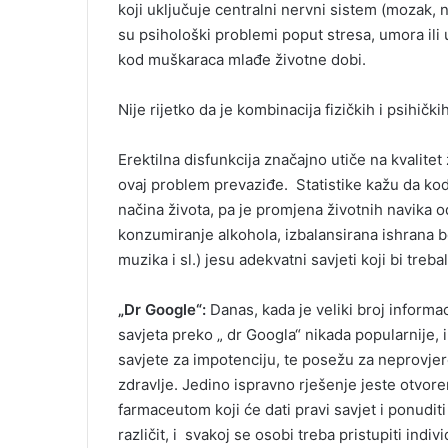
koji uključuje centralni nervni sistem (mozak, 
su psihološki problemi poput stresa, umora il
kod muškaraca mlađe životne dobi.
Nije rijetko da je kombinacija fizičkih i psihi
Erektilna disfunkcija značajno utiče na kvalitet
ovaj problem prevaziđe. Statistike kažu da ko
načina života, pa je promjena životnih navika 
konzumiranje alkohola, izbalansirana ishrana b
muzika i sl.) jesu adekvatni savjeti koji bi treba
„Dr Google“:
Danas, kada je veliki broj informa
savjeta preko „ dr Googla“ nikada popularnije, i
savjete za impotenciju, te posežu za neprovjer
zdravlje. Jedino ispravno rješenje jeste otvor
farmaceutom koji će dati pravi savjet i ponudit
različit, i svakoj se osobi treba pristupiti indiv