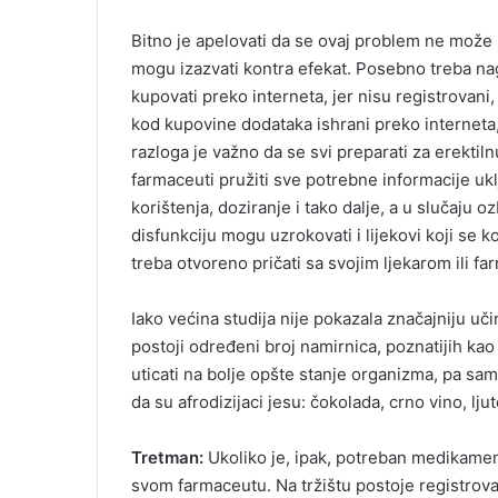
Bitno je apelovati da se ovaj problem ne može li
mogu izazvati kontra efekat. Posebno treba nagl
kupovati preko interneta, jer nisu registrovani,
kod kupovine dodataka ishrani preko interneta, 
razloga je važno da se svi preparati za erektil
farmaceuti pružiti sve potrebne informacije ukl
korištenja, doziranje i tako dalje, a u slučaju 
disfunkciju mogu uzrokovati i lijekovi koji se k
treba otvoreno pričati sa svojim ljekarom ili f
Iako većina studija nije pokazala značajniju uč
postoji određeni broj namirnica, poznatijih kao 
uticati na bolje opšte stanje organizma, pa sa
da su afrodizijaci jesu: čokolada, crno vino, ljut
Tretman:
Ukoliko je, ipak, potreban medikament
svom farmaceutu. Na tržištu postoje registrovani