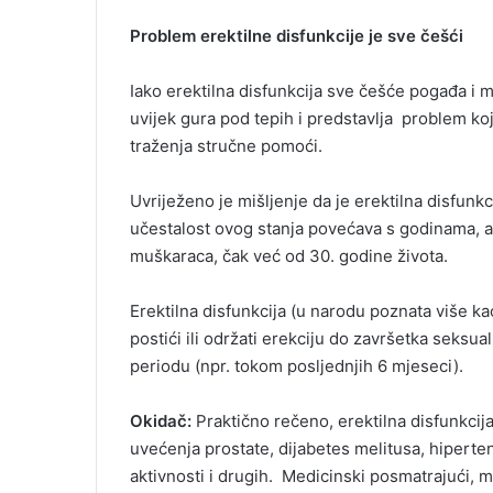
Problem erektilne disfunkcije je sve češći
Iako erektilna disfunkcija sve češće pogađa i 
uvijek gura pod tepih i predstavlja problem koji
traženja stručne pomoći.
Uvriježeno je mišljenje da je erektilna disfunkc
učestalost ovog stanja povećava s godinama, ali
muškaraca, čak već od 30. godine života.
Erektilna disfunkcija (u narodu poznata više 
postići ili održati erekciju do završetka seksu
periodu (npr. tokom posljednjih 6 mjeseci).
Okidač:
Praktično rečeno, erektilna disfunkcija 
uvećenja prostate, dijabetes melitusa, hiperten
aktivnosti i drugih. Medicinski posmatrajući,