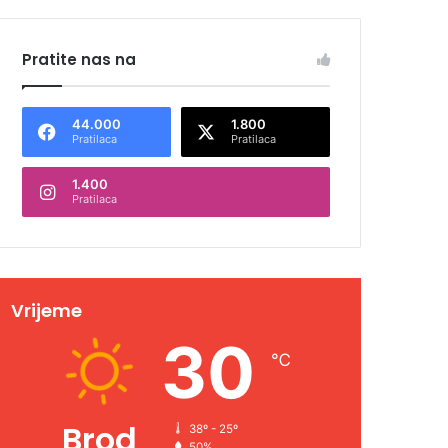
Pratite nas na
44.000
1.800
Pratilaca
Pratilaca
1.400
Pratilaca
Vrijeme
30
℃
Brod
38º - 25º
50%