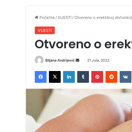
Početna
/
VIJESTI
/
Otvoreno o erektilnoj disfunkcij
VIJESTI
Otvoreno o erekt
Biljana Andrijević
S
21 Jula, 2022
e
Facebook
X
LinkedIn
Tumblr
Pinterest
Reddit
VK
n
d
a
n
e
m
a
i
l