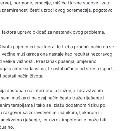
nerve), hormone, emocije, mišiće i krvne sudove i zato
i uznemirenosti česti uzroci ovog poremećaja, pogotovo
čkih faktora upravo okidač za nastanak ovog problema.
 života pojedinca i partnera, te treba pronaći način da se
d većine muškaraca ona nastaje kao rezultat nezdravog
od velike važnosti. Prestanak pušenja, umjereno
ogata antioksidansima, te oslobađanje od stresa (sport,
li postati način života.
cija dostupan na internetu, a traženje zdravstvenih
 sami muškarci na ovaj način često traže riješenje i
enim terapijama i tako se izlažu dodatnom riziku po
en razgovor sa zdravstvenim radnikom, ljekarom ili
i adekvatno rješenje, jer uzrok impotencije može biti
idualno.