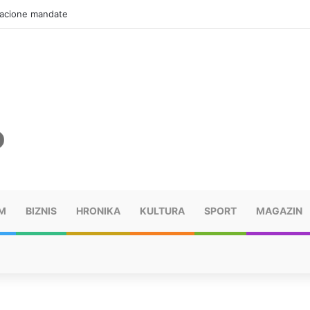
er i Denis Sulta obilježili prvo veče Freshwavea
M
BIZNIS
HRONIKA
KULTURA
SPORT
MAGAZIN