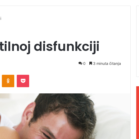
i
ilnoj disfunkciji
0
3 minuta čitanja
ontakte
Odnoklassniki
Pocket