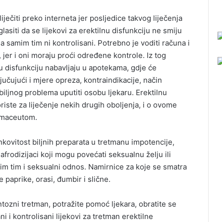
ječiti preko interneta jer posljedice takvog liječenja
asiti da se lijekovi za erektilnu disfunkciju ne smiju
 a samim tim ni kontrolisani. Potrebno je voditi računa i
jer i oni moraju proći određene kontrole. Iz tog
nu disfunkciju nabavljaju u apotekama, gdje će
jučujući i mjere opreza, kontraindikacije, način
ozbiljnog problema uputiti osobu ljekaru. Erektilnu
oriste za liječenje nekih drugih oboljenja, i o ovome
armaceutom.
inkovitost biljnih preparata u tretmanu impotencije,
afrodizijaci koji mogu povećati seksualnu želju ili
mim tim i seksualni odnos. Namirnice za koje se smatra
e paprike, orasi, đumbir i slične.
ozni tretman, potražite pomoć ljekara, obratite se
 i kontrolisani lijekovi za tretman erektilne