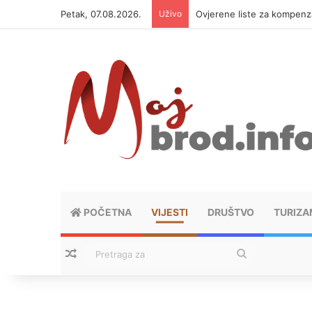
Petak, 07.08.2026.
Uživo
Let 3 i Z++ i Sébastien Lég
POČETNA
VIJESTI
DRUŠTVO
TURIZA
Nasumični tekstovi
Pretraga
za