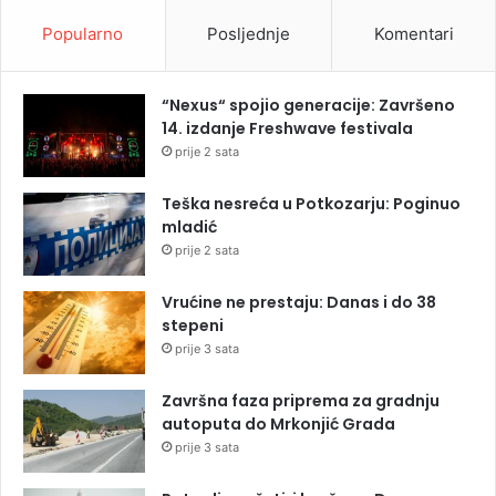
Popularno
Posljednje
Komentari
“Nexus“ spojio generacije: Završeno
14. izdanje Freshwave festivala
prije 2 sata
Teška nesreća u Potkozarju: Poginuo
mladić
prije 2 sata
Vrućine ne prestaju: Danas i do 38
stepeni
prije 3 sata
Završna faza priprema za gradnju
autoputa do Mrkonjić Grada
prije 3 sata