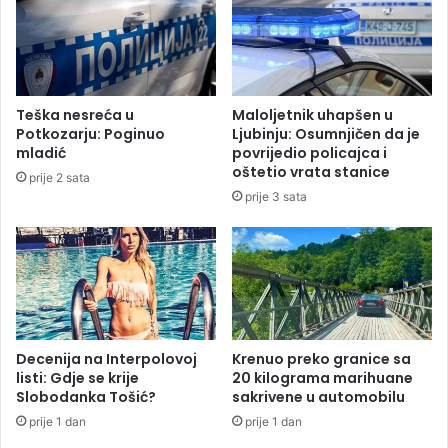
e
e
k
n
d
i
o
c
n
r
Teška nesreća u
Maloljetnik uhapšen u
a
v
Potkozarju: Poginuo
Ljubinju: Osumnjičen da je
l
i
mladić
povrijedio policajca i
d
oštetio vrata stanice
prije 2 sata
s
prije 3 sata
u
Decenija na Interpolovoj
Krenuo preko granice sa
listi: Gdje se krije
20 kilograma marihuane
Slobodanka Tošić?
sakrivene u automobilu
prije 1 dan
prije 1 dan