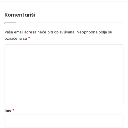
Komentariši
Vaša email adresa neće biti objavljivana.
Neophodna polja su
označena sa
*
K
o
m
e
n
t
a
r
Ime
*
*