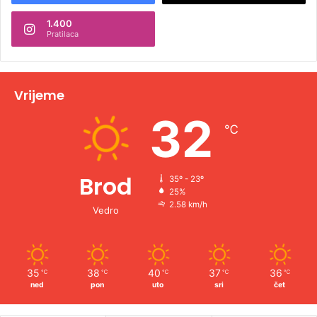
n
1.400
a
Pratilaca
t
i
v
Vrijeme
e
32
℃
:
Brod
35º - 23º
25%
2.58 km/h
Vedro
35
38
40
37
36
℃
℃
℃
℃
℃
ned
pon
uto
sri
čet