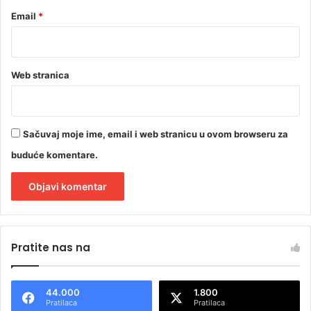
Email
*
Web stranica
Sačuvaj moje ime, email i web stranicu u ovom browseru za
buduće komentare.
A
l
Pratite nas na
t
e
44.000
1.800
r
Pratilaca
Pratilaca