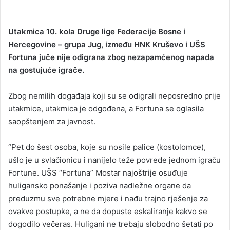
Utakmica 10. kola Druge lige Federacije Bosne i
Hercegovine – grupa Jug, između HNK Kruševo i UŠS
Fortuna juče nije odigrana zbog nezapamćenog napada
na gostujuće igrače.
Zbog nemilih događaja koji su se odigrali neposredno prije
utakmice, utakmica je odgođena, a Fortuna se oglasila
saopštenjem za javnost.
“Pet do šest osoba, koje su nosile palice (kostolomce),
ušlo je u svlačionicu i nanijelo teže povrede jednom igraču
Fortune. UŠS “Fortuna” Mostar najoštrije osuđuje
huligansko ponašanje i poziva nadležne organe da
preduzmu sve potrebne mjere i nađu trajno rješenje za
ovakve postupke, a ne da dopuste eskaliranje kakvo se
dogodilo večeras. Huligani ne trebaju slobodno šetati po