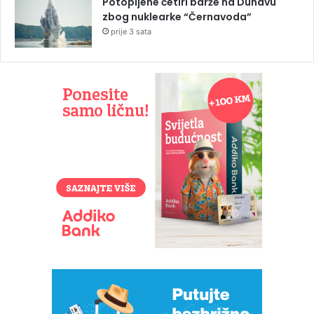
Potopljene četiri barže na Dunavu
zbog nuklearke “Černavoda”
prije 3 sata