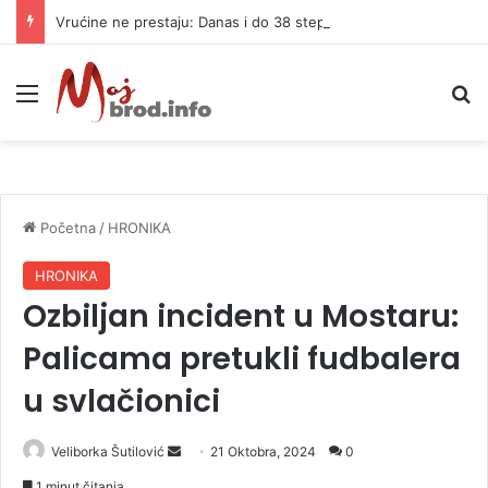
Vrućine ne prestaju: Danas i do 38 stepeni
Meni
P
Početna
/
HRONIKA
HRONIKA
Ozbiljan incident u Mostaru:
Palicama pretukli fudbalera
u svlačionici
Veliborka Šutilović
S
21 Oktobra, 2024
0
e
1 minut čitanja