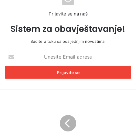
Prijavite se na naš
Sistem za obavještavanje!
Budite u toku sa posljednjim novostima.
U
n
e
s
i
t
e
E
T
m
r
a
a
i
m
l
p
a
s