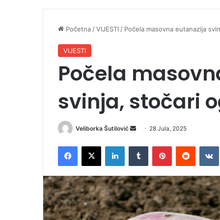
Početna
/
VIJESTI
/
Počela masovna eutanazija svin
VIJESTI
Počela masovna
svinja, stočari 
Veliborka Šutilović
S
28 Jula, 2025
e
Facebook
X
LinkedIn
Tumblr
Pinterest
Reddit
VK
n
d
a
n
e
m