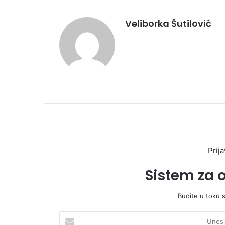
Veliborka Šutilović
Prija
Sistem za 
Budite u toku 
U