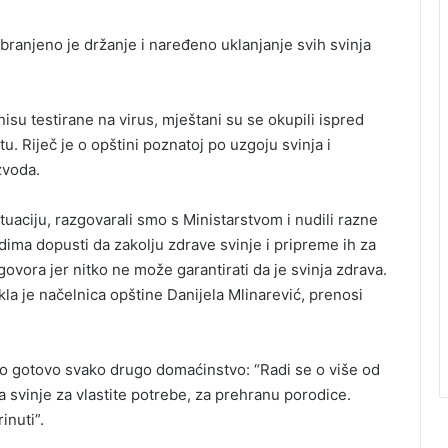
ranjeno je držanje i naređeno uklanjanje svih svinja
isu testirane na virus, mještani su se okupili ispred
u. Riječ je o opštini poznatoj po uzgoju svinja i
zvoda.
uaciju, razgovarali smo s Ministarstvom i nudili razne
udima dopusti da zakolju zdrave svinje i pripreme ih za
ovora jer nitko ne može garantirati da je svinja zdrava.
kla je načelnica opštine Danijela Mlinarević, prenosi
alo gotovo svako drugo domaćinstvo: “Radi se o više od
a svinje za vlastite potrebe, za prehranu porodice.
inuti”.