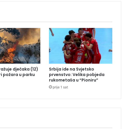
c
i
j
a
p
r
e
d
r
o
d
tražuje dječaka (12)
Srbija ide na Svjetsko
i
ri požara u parku
prvenstvo: Velika pobjeda
t
rukometaša u “Pioniru”
e
prije 1 sat
l
j
i
m
a
o
d