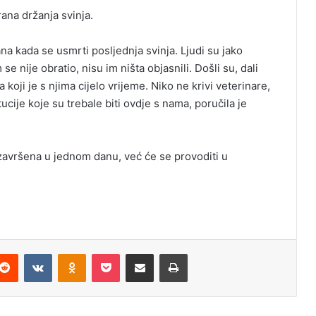
rana držanja svinja.
na kada se usmrti posljednja svinja. Ljudi su jako
se nije obratio, nisu im ništa objasnili. Došli su, dali
a koji je s njima cijelo vrijeme. Niko ne krivi veterinare,
tucije koje su trebale biti ovdje s nama, poručila je
i završena u jednom danu, već će se provoditi u
Reddit
VKontakte
Odnoklassniki
Pocket
Podijeli putem Emaila
Odštampaj