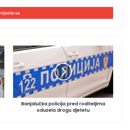
B
a
n
j
a
l
u
č
k
Banjalučka policija pred roditeljima
a
oduzela drogu djetetu
p
o
l
i