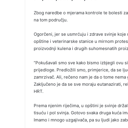
Zbog naredbe o mjerama kontrole te bolesti zab
na tom području.
Ogorčeni, jer se usmrćuju i zdrave svinje koje n
opštine i veterinarske stanice u mirnom protest
proizvodnji kulena i drugih suhomesnatih proi
“Pokušavali smo sve kako bismo izbjegli ovu sit
prijedloge. Predložili smo, primjerice, da se lj
zamrzivač. Ali, rečeno nam je da o tome nema g
Zaključeno je da se sve moraju eutanazirati, re
HRT.
Prema njenim riječima, u opštini je svinje drž
tisuću i pol svinja. Gotovo svaka druga kuća im
Imamo i mnogo uzgajivača, pa su ljudi jako zabr