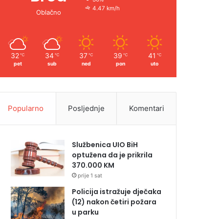
4.47 km/h
Oblačno
32
34
37
39
41
℃
℃
℃
℃
℃
pet
sub
ned
pon
uto
Popularno
Posljednje
Komentari
Službenica UIO BiH
optužena da je prikrila
370.000 KM
prije 1 sat
Policija istražuje dječaka
(12) nakon četiri požara
u parku