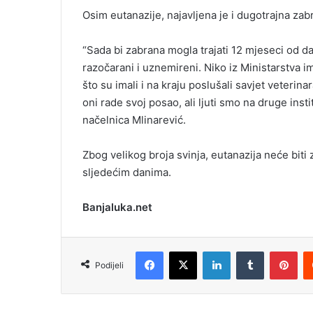
Osim eutanazije, najavljena je i dugotrajna zab
“Sada bi zabrana mogla trajati 12 mjeseci od da
razočarani i uznemireni. Niko iz Ministarstva im 
što su imali i na kraju poslušali savjet veterinar
oni rade svoj posao, ali ljuti smo na druge insti
načelnica Mlinarević.
Zbog velikog broja svinja, eutanazija neće bit
sljedećim danima.
Banjaluka.net
Facebook
X
LinkedIn
Tumblr
Pinterest
Podijeli