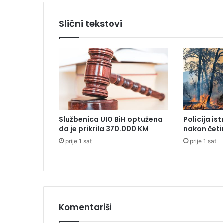
g
a
Slični tekstovi
s
c
e
u
N
o
v
o
m
Službenica UIO BiH optužena
Policija is
S
da je prikrila 370.000 KM
nakon četi
a
prije 1 sat
prije 1 sat
d
u
,
p
a
p
o
Komentariši
b