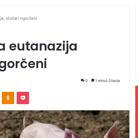
ja, stočari ogorčeni
 eutanazija
ogorčeni
0
1 minut čitanja
ontakte
Odnoklassniki
Pocket