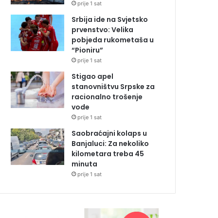
prije 1 sat
Srbija ide na Svjetsko
prvenstvo: Velika
pobjeda rukometaša u
“Pioniru”
prije 1 sat
Stigao apel
stanovništvu Srpske za
racionalno trošenje
vode
prije 1 sat
Saobraćajni kolaps u
Banjaluci: Za nekoliko
kilometara treba 45
minuta
prije 1 sat