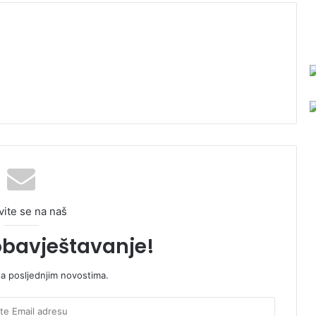
vite se na naš
obavještavanje!
sa posljednjim novostima.