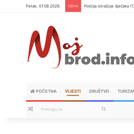
Petak, 07.08.2026.
Uživo
Policija istražuje dječaka 
POČETNA
VIJESTI
DRUŠTVO
TURIZA
Nasumični tekstovi
Pretraga
za