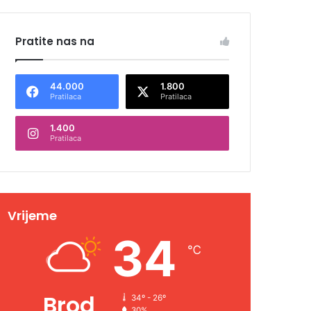
Pratite nas na
44.000
1.800
Pratilaca
Pratilaca
1.400
Pratilaca
Vrijeme
34
℃
Brod
34º - 26º
30%