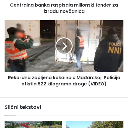
s
Centralna banka raspisala milionski tender za
b
u
izradu novčanica
a
n
k
R
a
e
r
k
a
o
s
r
p
d
i
n
s
a
a
z
l
Rekordna zapljena kokaina u Mađarskoj: Policija
a
a
otkrila 522 kilograma droge (VIDEO)
p
m
l
i
j
l
e
Slični tekstovi
i
n
o
a
n
k
s
o