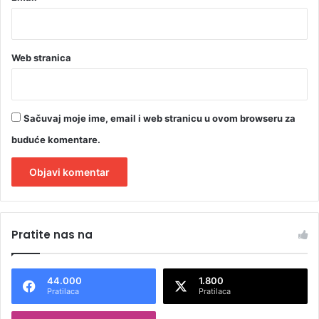
d
r
o
g
Web stranica
e
(
V
I
Sačuvaj moje ime, email i web stranicu u ovom browseru za
D
buduće komentare.
E
O
)
A
l
Pratite nas na
t
e
44.000
1.800
r
Pratilaca
Pratilaca
n