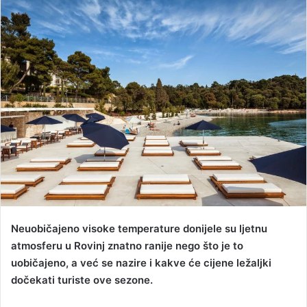
d
a
n
e
m
a
i
l
Neuobičajeno visoke temperature donijele su ljetnu
atmosferu u Rovinj znatno ranije nego što je to
uobičajeno, a već se nazire i kakve će cijene ležaljki
dočekati turiste ove sezone.