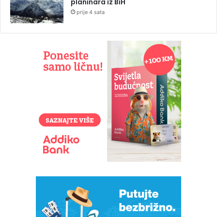
planinara iz BiH
prije 4 sata