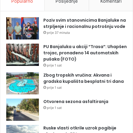
Popularno
Posljednje
Komentari
Poziv svim stanovnicima Banjaluke na
strpljenje i racionalnu potrošnju vode
prije 37 minuta
PU Banjaluka u akciji “Trasa”: Uhapšen
trojac, pronađeno 14 automatskih
pušaka (FOTO)
prije 1 sat
Zbog tropskih vrućina: Akvana i
gradska kupališta besplatni tri dana
prije 1 sat
Otvorena sezona asfaltiranja
prije 1 sat
Ruske vlasti otkrile uzrok pogibije