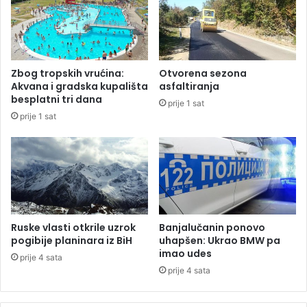
k
k
i
a
t
i
e
n
n
a
Zbog tropskih vrućina:
Otvorena sezona
d
u
Akvana i gradska kupališta
asfaltiranja
e
M
besplatni tri dana
prije 1 sat
r
a
prije 1 sat
z
đ
a
a
i
r
z
s
r
k
a
o
d
j
u
:
Ruske vlasti otkrile uzrok
Banjalučanin ponovo
n
P
pogibije planinara iz BiH
uhapšen: Ukrao BMW pa
o
o
imao udes
prije 4 sata
v
l
prije 4 sata
č
i
a
c