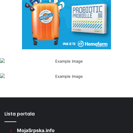
Lista portala
MojaSrpska.info