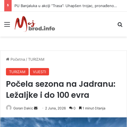
PU Banjaluka u akciji “Trasa”: Uhapšen trojac, pronađeno 14 automatskih pušaka (FOTO)
Meni
P
Početna
/
TURIZAM
TURIZAM
VIJESTI
Počela sezona na Jadranu:
Ležaljke i do 100 evra
Goran Dakic
S
2 Juna, 2026
0
1 minut čitanja
e
n