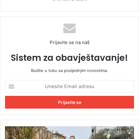
Prijavite se na naš
Sistem za obavještavanje!
Budite u toku sa posljednjim novostima.
U
n
e
s
i
t
e
E
M
m
o