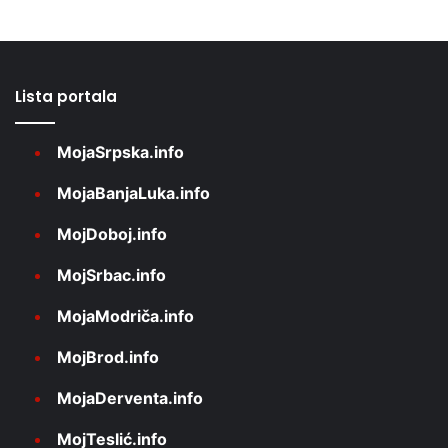
Lista portala
MojaSrpska.info
MojaBanjaLuka.info
MojDoboj.info
MojSrbac.info
MojaModriča.info
MojBrod.info
MojaDerventa.info
MojTeslić.info