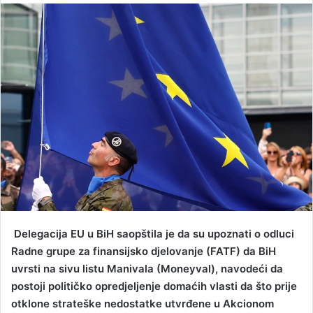
n
d
a
n
e
m
a
i
l
Delegacija EU u BiH saopštila je da su upoznati o odluci
Radne grupe za finansijsko djelovanje (FATF) da BiH
uvrsti na sivu listu Manivala (Moneyval), navodeći da
postoji političko opredjeljenje domaćih vlasti da što prije
otklone strateške nedostatke utvrđene u Akcionom