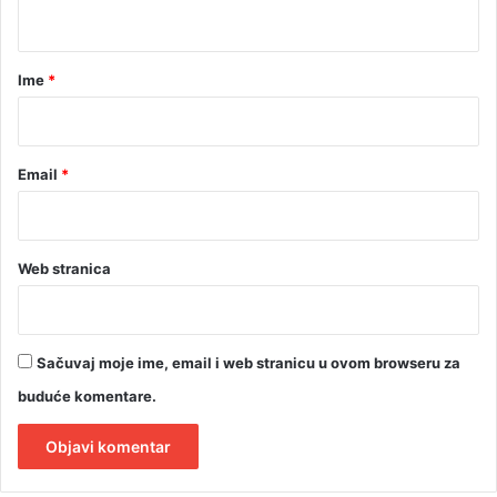
t
i
e
j
n
a
a
i
r
Ime
*
*
Email
*
Web stranica
Sačuvaj moje ime, email i web stranicu u ovom browseru za
buduće komentare.
A