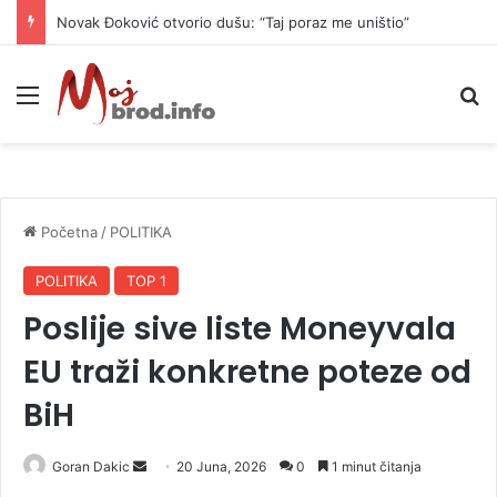
Novak Đoković otvorio dušu: “Taj poraz me uništio”
Meni
P
Početna
/
POLITIKA
POLITIKA
TOP 1
Poslije sive liste Moneyvala
EU traži konkretne poteze od
BiH
Goran Dakic
S
20 Juna, 2026
0
1 minut čitanja
e