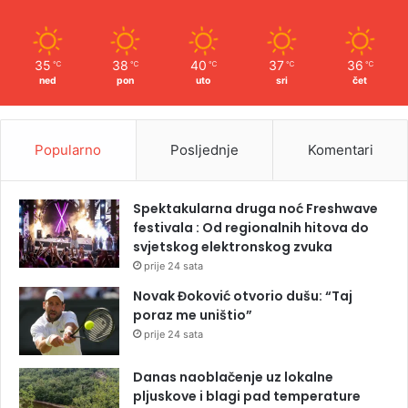
35
38
40
37
36
℃
℃
℃
℃
℃
ned
pon
uto
sri
čet
Popularno
Posljednje
Komentari
Spektakularna druga noć Freshwave
festivala : Od regionalnih hitova do
svjetskog elektronskog zvuka
prije 24 sata
Novak Đoković otvorio dušu: “Taj
poraz me uništio”
prije 24 sata
Danas naoblačenje uz lokalne
pljuskove i blagi pad temperature