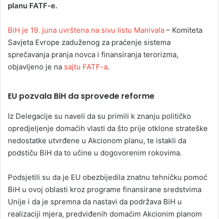
planu FATF-e.
BiH je 19. juna uvrštena na sivu listu Manivala
– Komiteta
Savjeta Evrope zaduženog za praćenje sistema
sprečavanja pranja novca i finansiranja terorizma,
objavljeno je na
sajtu FATF-a
.
EU pozvala BiH da sprovede reforme
Iz Delegacije su naveli da su primili k znanju političko
opredjeljenje domaćih vlasti da što prije otklone strateške
nedostatke utvrđene u Akcionom planu, te istakli da
podstiču BiH da to učine u dogovorenim rokovima.
Podsjetili su da je EU obezbijedila znatnu tehničku pomoć
BiH u ovoj oblasti kroz programe finansirane sredstvima
Unije i da je spremna da nastavi da podržava BiH u
realizaciji mjera, predviđenih domaćim Akcionim planom