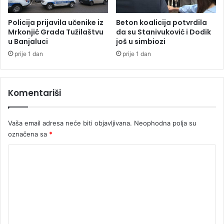
l
H
u
,
Policija prijavila učenike iz
Beton koalicija potvrdila
k
t
Mrkonjić Grada Tužilaštvu
da su Stanivuković i Dodik
o
u Banjaluci
još u simbiozi
e
m
m
prije 1 dan
prije 1 dan
b
p
e
e
z
r
Komentariši
k
a
o
t
n
u
Vaša email adresa neće biti objavljivana.
Neophodna polja su
k
r
označena sa
*
u
e
r
d
K
s
o
a
o
3
i
7
m
s
s
e
t
t
u
e
n
d
p