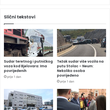
e
a
“
l
B
a
Slični tekstovi
i
r
n
m
B
:
i
T
n
o
”
p
z
l
a
o
v
t
Sudar teretnog i putničkog
Težak sudar više vozila na
l
n
voza kod Bjelovara: Ima
putu Stolac – Neum:
a
i
povrijeđenih
Nekoliko osoba
d
t
povrijeđeno
prije 1 dan
a
a
prije 1 dan
o
l
B
a
a
s
n
u
j
B
a
i