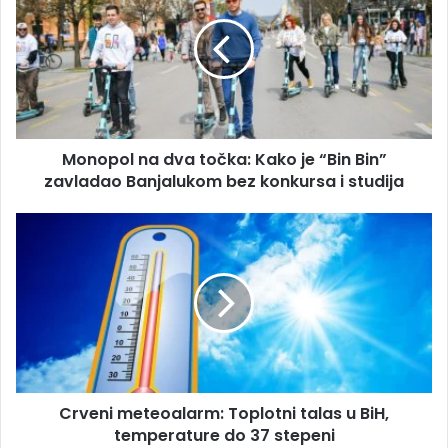
a
n
i
o
l
p
a
o
d
l
r
n
e
a
s
Monopol na dva točka: Kako je “Bin Bin”
d
u
zavladao Banjalukom bez konkursa i studija
v
a
t
C
o
r
č
v
k
e
a
n
:
i
K
m
a
e
k
t
o
Crveni meteoalarm: Toplotni talas u BiH,
e
j
temperature do 37 stepeni
o