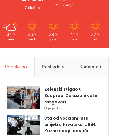
0.7 km/h
Oblačno
34
36
39
41
37
℃
℃
℃
℃
℃
sub
ned
pon
uto
sri
Popularno
Posljednje
Komentari
Zelenski stigao u
Beograd: Zakazani važni
razgovori
prije 9 sati
Šta od voća smijete
unijeti u Hrvatsku iz BiH:
Kazne mogu dostići