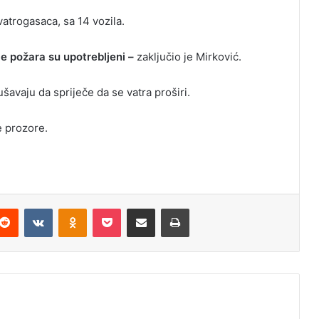
atrogasaca, sa 14 vozila.
e požara su upotrebljeni –
zaključio je Mirković.
šavaju da spriječe da se vatra proširi.
e prozore.
Reddit
VKontakte
Odnoklassniki
Pocket
Podijeli putem Emaila
Odštampaj