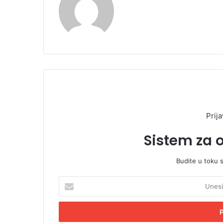
Prija
Sistem za 
Budite u toku 
U
n
e
s
i