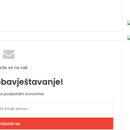
vite se na naš
obavještavanje!
sa posljednjim novostima.