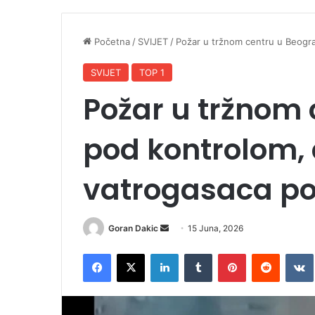
Početna
/
SVIJET
/
Požar u tržnom centru u Beogra
SVIJET
TOP 1
Požar u tržnom
pod kontrolom, 
vatrogasaca po
Goran Dakic
S
15 Juna, 2026
e
Facebook
X
LinkedIn
Tumblr
Pinterest
Reddit
VK
n
d
a
n