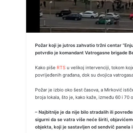
Požar koji je jutros zahvatio tržni centar “E
potvrdio je komandant Vatrogasne brigade B
Kako piše
RTS
u velikoj intervenciji, tokom koje
povrijeđenih građana, dok su dvojica vatrogas
Požar je izbio oko šest časova, a Mirković is
broja lokala, što je, kako kaže, između 60 i 70 
– Najbitnije je da nije bilo stradalih ili povr
sigurni da se vatra više neće širiti, objavić
objekta, koji je sastavljen od sendvič panela i 