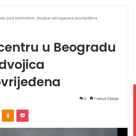
du pod kontrolom, dvojica vatrogasaca povrijeđena
 centru u Beogradu
dvojica
vrijeđena
0
1 minut čitanja
ontakte
Odnoklassniki
Pocket