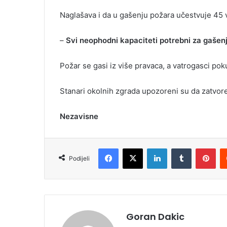
Naglašava i da u gašenju požara učestvuje 45 v
–
Svi neophodni kapaciteti potrebni za gašenj
Požar se gasi iz više pravaca, a vatrogasci poku
Stanari okolnih zgrada upozoreni su da zatvor
Nezavisne
Facebook
X
LinkedIn
Tumblr
Pinterest
Podijeli
Goran Dakic