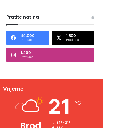
Pratite nas na
44.000
1.800
Pratilaca
Pratilaca
1.400
Pratilaca
Vrijeme
21
℃
Brod
34º - 21º
88%