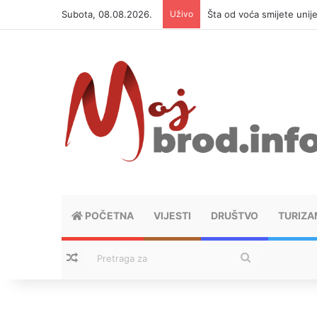
Subota, 08.08.2026.
Uživo
Šta od voća smijete unij
POČETNA
VIJESTI
DRUŠTVO
TURIZA
Nasumični tekstovi
Pretraga
za