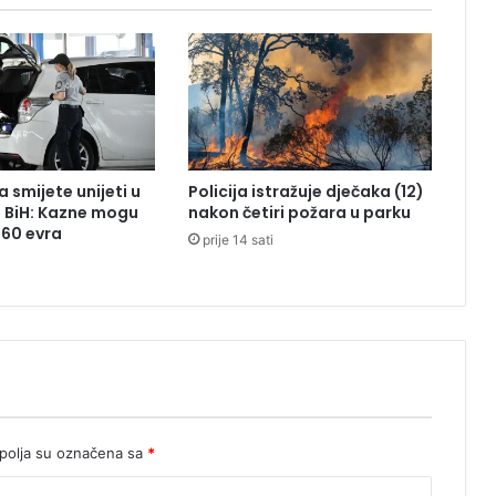
o
j
a
,
p
o
l
i
 smijete unijeti u
Policija istražuje dječaka (12)
c
z BiH: Kazne mogu
nakon četiri požara u parku
i
260 evra
prije 14 sati
j
a
m
o
l
i
z
a
p
o
olja su označena sa
*
m