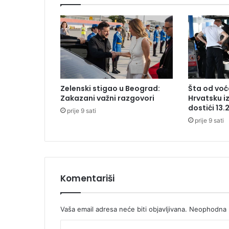
a
k
c
i
j
i
,
o
Zelenski stigao u Beograd:
Šta od voća
s
Zakazani važni razgovori
Hrvatsku i
a
dostići 13.
prije 9 sati
m
prije 9 sati
u
h
a
p
š
e
Komentariši
n
i
h
Vaša email adresa neće biti objavljivana.
Neophodna p
K