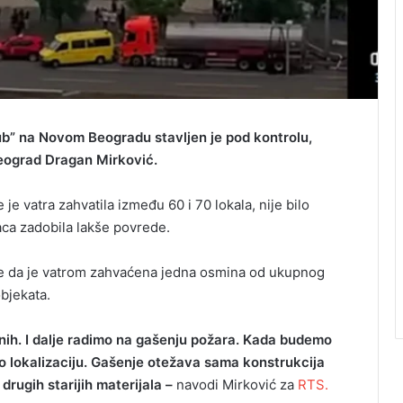
njub” na Novom Beogradu stavljen je pod kontrolu,
eograd Dragan Mirković.
 je vatra zahvatila između 60 i 70 lokala, nije bilo
aca zadobila lakše povrede.
tiče da je vatrom zahvaćena jedna osmina od ukupnog
objekata.
eđenih. I dalje radimo na gašenju požara. Kada budemo
emo lokalizaciju. Gašenje otežava sama konstrukcija
drugih starijih materijala –
navodi Mirković za
RTS.