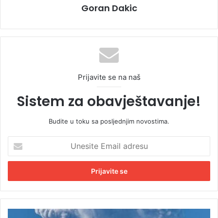
Goran Dakic
Prijavite se na naš
Sistem za obavještavanje!
Budite u toku sa posljednjim novostima.
U
n
e
s
i
t
e
E
E