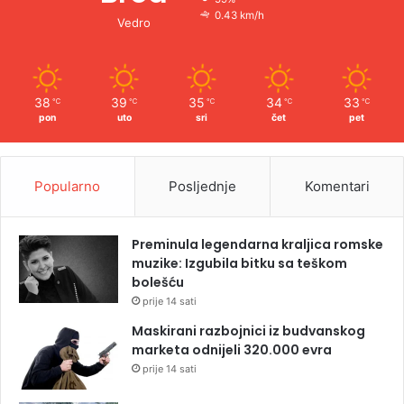
0.43 km/h
Vedro
38
39
35
34
33
℃
℃
℃
℃
℃
pon
uto
sri
čet
pet
Popularno
Posljednje
Komentari
Preminula legendarna kraljica romske
muzike: Izgubila bitku sa teškom
bolešću
prije 14 sati
Maskirani razbojnici iz budvanskog
marketa odnijeli 320.000 evra
prije 14 sati