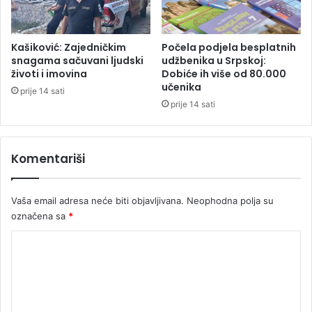
l
h
u
b
a
Kašiković: Zajedničkim
Počela podjela besplatnih
P
snagama sačuvani ljudski
udžbenika u Srpskoj:
životi i imovina
Dobiće ih više od 80.000
D
učenika
P
prije 14 sati
-
prije 14 sati
a
u
N
Komentariši
S
R
S
Vaša email adresa neće biti objavljivana.
Neophodna polja su
označena sa
*
K
o
m
e