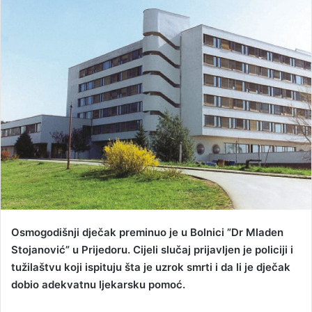
d
a
n
e
m
a
i
l
Osmogodišnji dječak preminuo je u Bolnici ”Dr Mladen
Stojanović” u Prijedoru. Cijeli slučaj prijavljen je policiji i
tužilaštvu koji ispituju šta je uzrok smrti i da li je dječak
dobio adekvatnu ljekarsku pomoć.