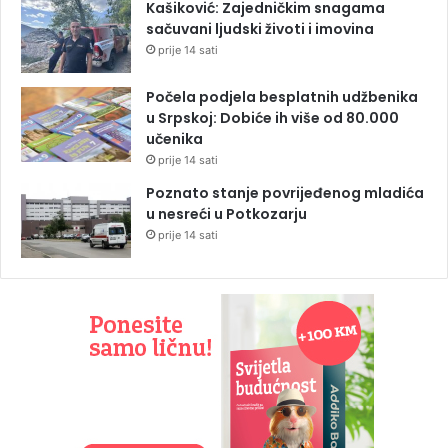
Kašiković: Zajedničkim snagama
sačuvani ljudski životi i imovina
prije 14 sati
Počela podjela besplatnih udžbenika
u Srpskoj: Dobiće ih više od 80.000
učenika
prije 14 sati
Poznato stanje povrijeđenog mladića
u nesreći u Potkozarju
prije 14 sati