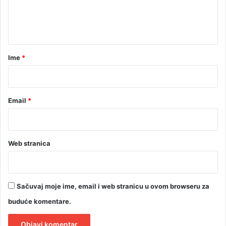
n
t
a
r
Ime
*
*
Email
*
Web stranica
Sačuvaj moje ime, email i web stranicu u ovom browseru za
buduće komentare.