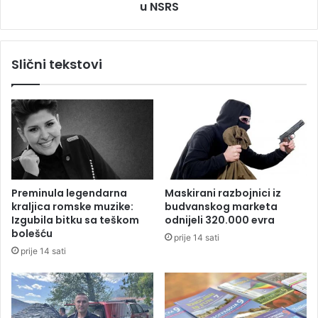
z
u NSRS
i
i
ć
j
o
i
b
Slični tekstovi
,
j
i
a
m
v
a
i
m
o
r
k
t
o
v
j
i
e
Preminula legendarna
Maskirani razbojnici iz
h
n
kraljica romske muzike:
budvanskog marketa
i
o
Izgubila bitku sa teškom
odnijeli 320.000 evra
n
v
bolešću
prije 14 sati
e
i
prije 14 sati
s
š
t
e
a
f
l
k
i