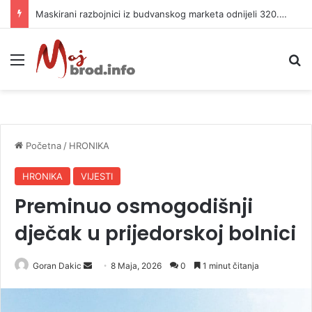
Maskirani razbojnici iz budvanskog marketa odnijeli 320.000 evra
Meni
P
Početna
/
HRONIKA
HRONIKA
VIJESTI
Preminuo osmogodišnji
dječak u prijedorskoj bolnici
Goran Dakic
S
8 Maja, 2026
0
1 minut čitanja
e
n