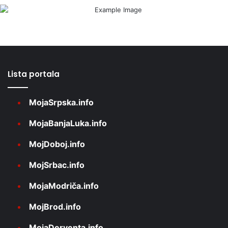
Lista portala
MojaSrpska.info
MojaBanjaLuka.info
MojDoboj.info
MojSrbac.info
MojaModriča.info
MojBrod.info
MojaDerventa.info