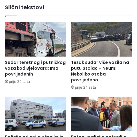
n
a
Slični tekstovi
i
p
k
r
p
o
o
j
z
e
n
k
a
a
t
t
i
„
Sudar teretnog i putničkog
Težak sudar više vozila na
h
P
voza kod Bjelovara: Ima
putu Stolac – Neum:
r
o
povrijeđenih
Nekoliko osoba
e
š
povrijeđeno
prije 24 sata
s
t
prije 24 sata
t
a
o
S
r
r
a
p
n
s
a
k
e
“