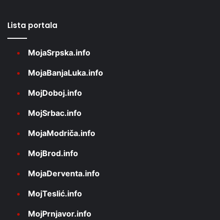
Lista portala
MojaSrpska.info
MojaBanjaLuka.info
MojDoboj.info
MojSrbac.info
MojaModriča.info
MojBrod.info
MojaDerventa.info
MojTeslić.info
MojPrnjavor.info