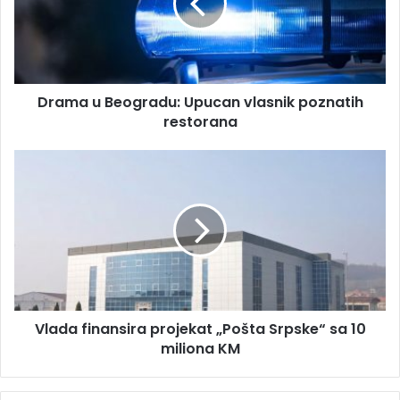
l
a
a
u
d
B
r
e
e
o
s
Drama u Beogradu: Upucan vlasnik poznatih
g
u
restorana
r
a
d
V
u
l
:
a
U
d
p
a
u
f
c
i
a
n
n
a
v
Vlada finansira projekat „Pošta Srpske“ sa 10
n
l
miliona KM
s
a
i
s
r