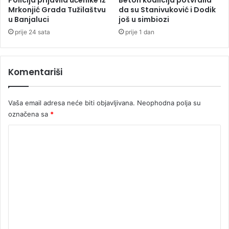
Policija prijavila učenike iz
Beton koalicija potvrdila
s
Mrkonjić Grada Tužilaštvu
da su Stanivuković i Dodik
u Banjaluci
još u simbiozi
a
1
prije 24 sata
prije 1 dan
0
m
i
Komentariši
l
i
o
Vaša email adresa neće biti objavljivana.
Neophodna polja su
n
označena sa
*
a
K
K
M
o
m
e
n
t
a