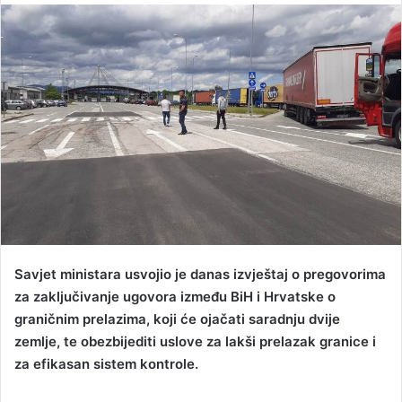
n
d
a
n
e
m
a
i
l
Savjet ministara usvojio je danas izvještaj o pregovorima
za zaključivanje ugovora između BiH i Hrvatske o
graničnim prelazima, koji će ojačati saradnju dvije
zemlje, te obezbijediti uslove za lakši prelazak granice i
za efikasan sistem kontrole.