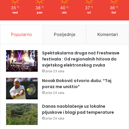
35
38
40
37
36
℃
℃
℃
℃
℃
ned
pon
uto
sri
čet
Popularno
Posljednje
Komentari
Spektakularna druga noć Freshwave
festivala : Od regionalnih hitova do
svjetskog elektronskog zvuka
prije 23 sata
Novak Đoković otvorio dušu: “Taj
poraz me uništio”
prije 24 sata
Danas naoblačenje uz lokalne
pljuskove i blagi pad temperature
prije 24 sata