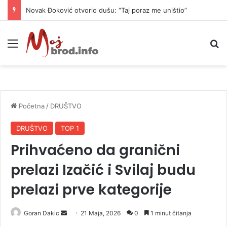
Novak Đoković otvorio dušu: “Taj poraz me uništio”
Meni
P
Početna
/
DRUŠTVO
DRUŠTVO
TOP 1
Prihvaćeno da granični
prelazi Izačić i Svilaj budu
prelazi prve kategorije
Goran Dakic
S
21 Maja, 2026
0
1 minut čitanja
e