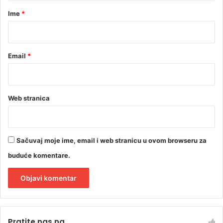
r
Ime
*
*
Email
*
Web stranica
Sačuvaj moje ime, email i web stranicu u ovom browseru za
buduće komentare.
A
l
Pratite nas na