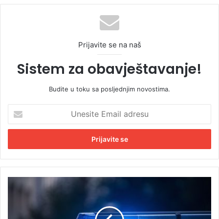
Prijavite se na naš
Sistem za obavještavanje!
Budite u toku sa posljednjim novostima.
U
n
e
s
i
t
e
E
D
m
r
a
a
i
m