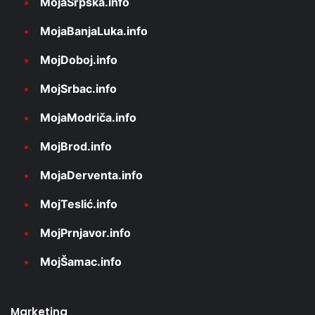
MojaSrpska.info
MojaBanjaLuka.info
MojDoboj.info
MojSrbac.info
MojaModriča.info
MojBrod.info
MojaDerventa.info
MojTeslić.info
MojPrnjavor.info
MojŠamac.info
Marketing