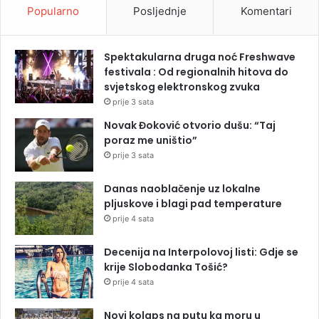
Popularno
Posljednje
Komentari
Spektakularna druga noć Freshwave
festivala : Od regionalnih hitova do
svjetskog elektronskog zvuka
prije 3 sata
Novak Đoković otvorio dušu: “Taj
poraz me uništio”
prije 3 sata
Danas naoblačenje uz lokalne
pljuskove i blagi pad temperature
prije 4 sata
Decenija na Interpolovoj listi: Gdje se
krije Slobodanka Tošić?
prije 4 sata
Novi kolaps na putu ka moru u