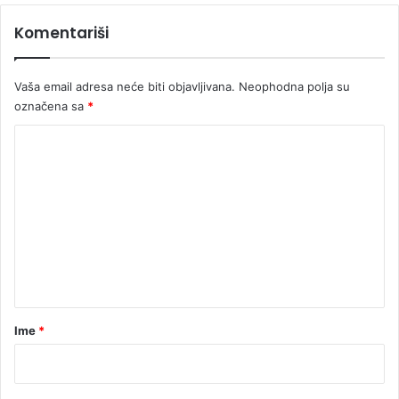
e
Komentariši
s
v
i
Vaša email adresa neće biti objavljivana.
Neophodna polja su
j
označena sa
*
e
ć
K
e
o
m
e
n
t
a
r
Ime
*
*