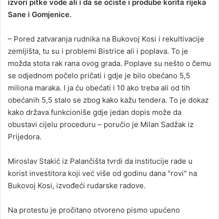
izvori pitke vode ali i da se očiste i prodube korita rijeka
Sane i Gomjenice.
– Pored zatvaranja rudnika na Bukovoj Kosi i rekultivacije
zemljišta, tu su i problemi Bistrice ali i poplava. To je
možda stota rak rana ovog grada. Poplave su nešto o čemu
se odjednom počelo pričati i gdje je bilo obećano 5,5
miliona maraka. I ja ću obećati i 10 ako treba ali od tih
obećanih 5,5 stalo se zbog kako kažu tendera. To je dokaz
kako država funkcioniše gdje jedan dopis može da
obustavi cijelu proceduru – poručio je Milan Sadžak iz
Prijedora.
Miroslav Stakić iz Palančišta tvrdi da institucije rade u
korist investitora koji već više od godinu dana "rovi" na
Bukovoj Kosi, izvođeći rudarske radove.
Na protestu je pročitano otvoreno pismo upućeno