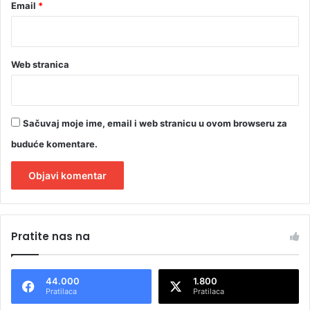
Email
*
Web stranica
Sačuvaj moje ime, email i web stranicu u ovom browseru za
buduće komentare.
A
l
Pratite nas na
t
e
44.000
1.800
r
Pratilaca
Pratilaca
n