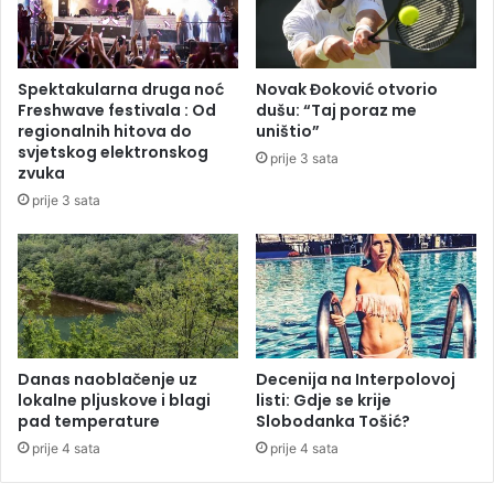
i
a
j
đ
a
a
n
Spektakularna druga noć
Novak Đoković otvorio
i
Freshwave festivala : Od
dušu: “Taj poraz me
p
regionalnih hitova do
uništio”
o
svjetskog elektronskog
prije 3 sata
l
zvuka
a
prije 3 sata
ž
u
c
v
i
j
e
ć
Danas naoblačenje uz
Decenija na Interpolovoj
lokalne pljuskove i blagi
listi: Gdje se krije
e
pad temperature
Slobodanka Tošić?
i
p
prije 4 sata
prije 4 sata
a
l