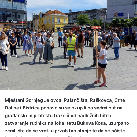
a
n
e
m
a
i
l
Mještani Gornjeg Jelovca, Palančišta, Raškovca, Crne
Doline i Bistrice ponovo su se okupili po sedmi put na
građanskom protestu tražeći od nadležnih hitno
zatvaranje rudnika na lokalitetu Bukova Kosa, uzurpano
zemljište da se vrati u prvobitno stanje te da se očiste