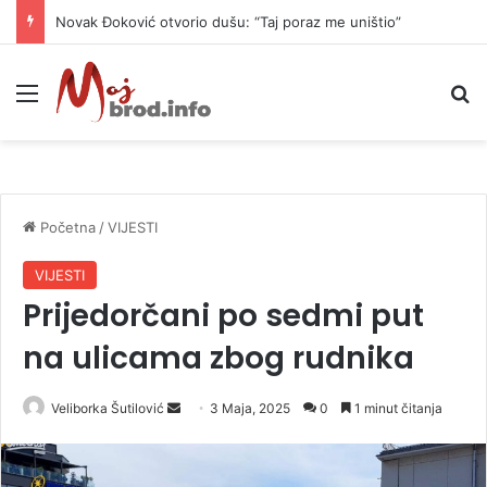
Novak Đoković otvorio dušu: “Taj poraz me uništio”
Meni
P
Početna
/
VIJESTI
VIJESTI
Prijedorčani po sedmi put
na ulicama zbog rudnika
Veliborka Šutilović
S
3 Maja, 2025
0
1 minut čitanja
e
n
d