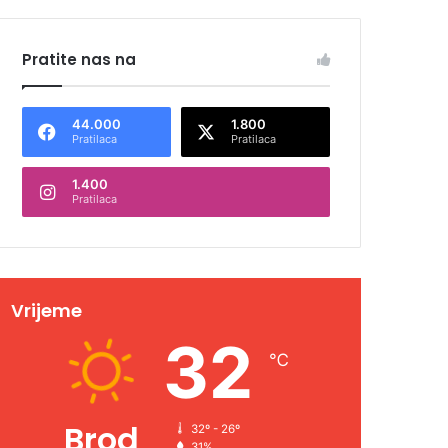
Pratite nas na
44.000
1.800
Pratilaca
Pratilaca
1.400
Pratilaca
Vrijeme
32
℃
Brod
32º - 26º
31%