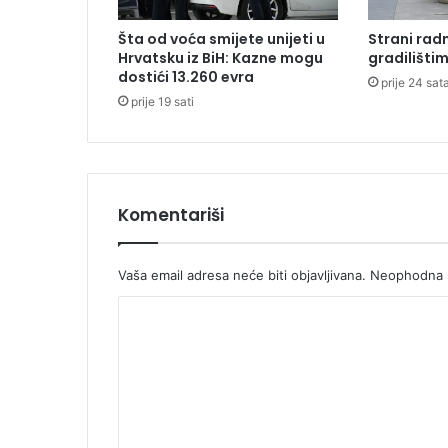
i
c
Šta od voća smijete unijeti u
Strani radn
a
Hrvatsku iz BiH: Kazne mogu
gradilišti
b
dostići 13.260 evra
prije 24 sat
a
prije 19 sati
n
j
a
l
u
č
Komentariši
k
e
S
Vaša email adresa neće biti objavljivana.
Neophodna p
k
K
u
p
o
š
m
t
i
e
n
n
e