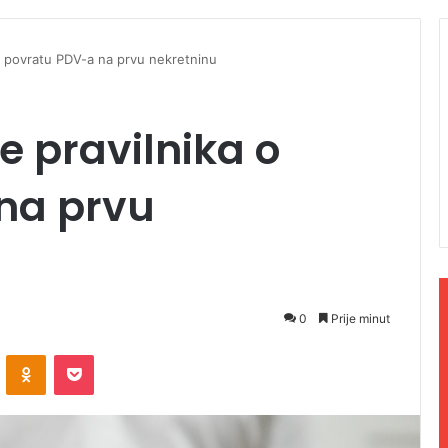
a o povratu PDV-a na prvu nekretninu
je pravilnika o
na prvu
0
Prije minut
ontakte
Odnoklassniki
Pocket