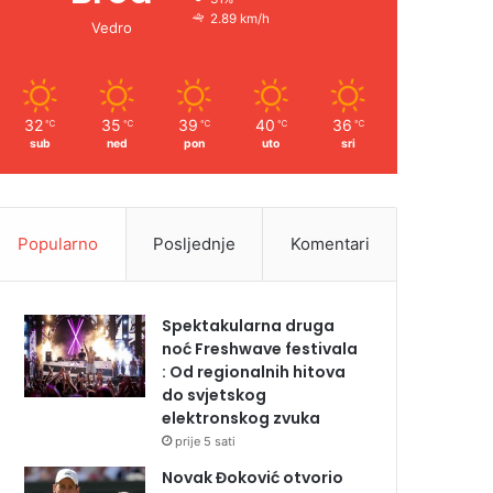
2.89 km/h
Vedro
32
35
39
40
36
℃
℃
℃
℃
℃
sub
ned
pon
uto
sri
Popularno
Posljednje
Komentari
Spektakularna druga
noć Freshwave festivala
: Od regionalnih hitova
do svjetskog
elektronskog zvuka
prije 5 sati
Novak Đoković otvorio