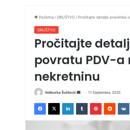
Početna
/
DRUŠTVO
/
Pročitajte detalje pravilnik
DRUŠTVO
Pročitajte detal
povratu PDV-a 
nekretninu
Veliborka Šutilović
S
11 Septembra, 2025
e
Facebook
X
LinkedIn
Tumblr
Pinterest
Reddit
VK
n
d
a
n