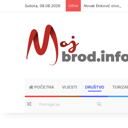
Subota, 08.08.2026.
Uživo
Novak Đoković otvorio du
POČETNA
VIJESTI
DRUŠTVO
TURIZA
Nasumični tekstovi
Pretraga
za