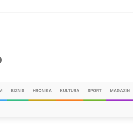
šu: “Taj poraz me uništio”
M
BIZNIS
HRONIKA
KULTURA
SPORT
MAGAZIN