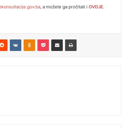
konsultacije.gov.ba
, a možete ga pročitati i
OVDJE
.
Reddit
VKontakte
Odnoklassniki
Pocket
Podijeli putem Emaila
Odštampaj