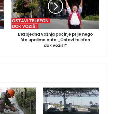
b
j
e
d
n
a
Bezbjedna vožnja počinje prije nego
v
što upalimo auto: „Ostavi telefon
o
ž
dok voziš!“
n
j
a
p
o
č
i
n
j
e
p
r