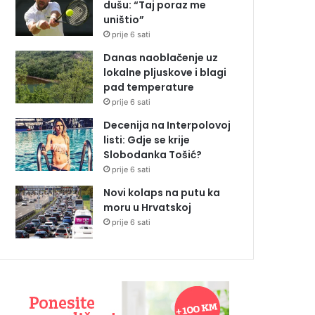
dušu: “Taj poraz me
uništio”
prije 6 sati
Danas naoblačenje uz
lokalne pljuskove i blagi
pad temperature
prije 6 sati
Decenija na Interpolovoj
listi: Gdje se krije
Slobodanka Tošić?
prije 6 sati
Novi kolaps na putu ka
moru u Hrvatskoj
prije 6 sati