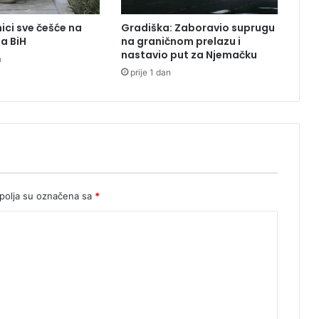
i
j
ici sve češće na
Gradiška: Zaboravio suprugu
e
ma BiH
na graničnom prelazu i
n
nastavio put za Njemačku
a
e
prije 1 dan
g
o
š
t
o
u
p
a
l
olja su označena sa
*
i
m
o
a
u
t
o
: