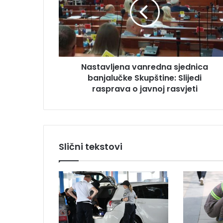
t
a
a
d
v
r
l
e
j
s
e
u
Nastavljena vanredna sjednica
n
banjalučke Skupštine: Slijedi
a
v
rasprava o javnoj rasvjeti
a
n
r
e
d
Slični tekstovi
n
a
s
j
e
d
n