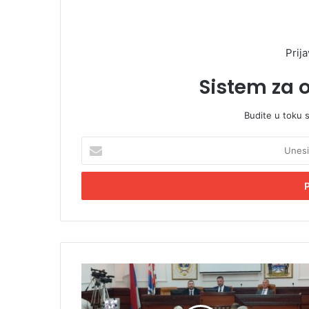
Prija
Sistem za 
Budite u toku 
U
n
e
s
i
t
e
E
m
N
a
a
i
s
l