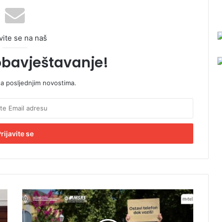
vite se na naš
obavještavanje!
sa posljednjim novostima.
B
e
z