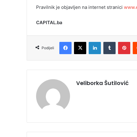
Pravilnik je objavljen na internet stranici
www.e
CAPITAL.ba
Facebook
X
LinkedIn
Tumblr
Pinterest
Podijeli
Veliborka Šutilović