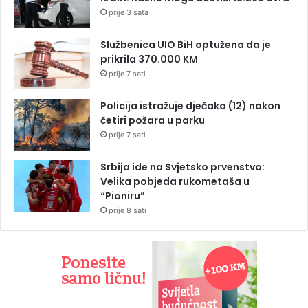
prije 3 sata
Službenica UIO BiH optužena da je
prikrila 370.000 KM
prije 7 sati
Policija istražuje dječaka (12) nakon
četiri požara u parku
prije 7 sati
Srbija ide na Svjetsko prvenstvo:
Velika pobjeda rukometaša u
“Pioniru”
prije 8 sati