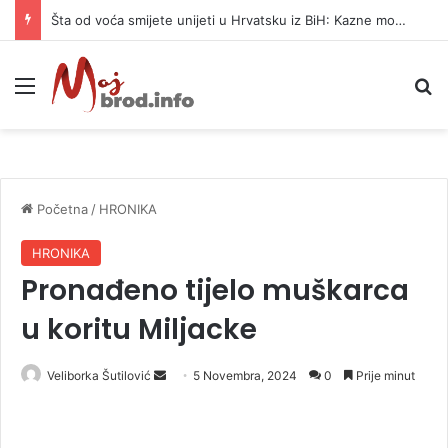
Šta od voća smijete unijeti u Hrvatsku iz BiH: Kazne mogu dostići 13.260 evra
Meni
P
Početna
/
HRONIKA
HRONIKA
Pronađeno tijelo muškarca
u koritu Miljacke
Veliborka Šutilović
S
5 Novembra, 2024
0
Prije minut
e
n
d