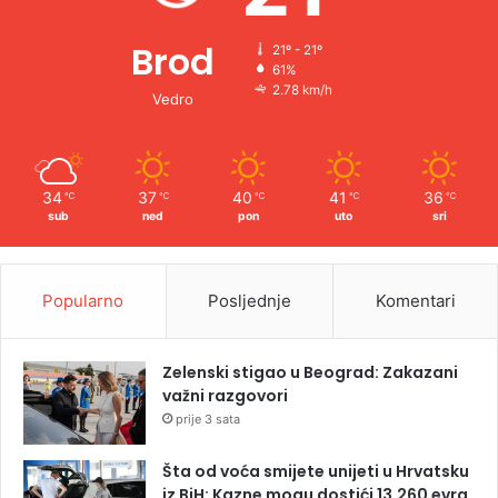
Brod
21º - 21º
61%
2.78 km/h
Vedro
34
37
40
41
36
℃
℃
℃
℃
℃
sub
ned
pon
uto
sri
Popularno
Posljednje
Komentari
Zelenski stigao u Beograd: Zakazani
važni razgovori
prije 3 sata
Šta od voća smijete unijeti u Hrvatsku
iz BiH: Kazne mogu dostići 13.260 evra