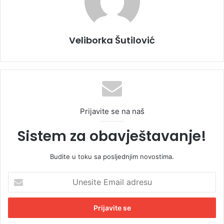
Veliborka Šutilović
Prijavite se na naš
Sistem za obavještavanje!
Budite u toku sa posljednjim novostima.
U
n
e
s
i