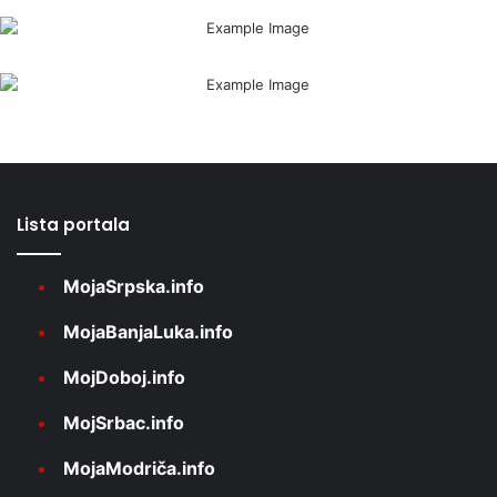
Lista portala
MojaSrpska.info
MojaBanjaLuka.info
MojDoboj.info
MojSrbac.info
MojaModriča.info