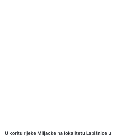
a
n
e
m
a
i
l
U koritu rijeke Miljacke na lokalitetu Lapišnice u