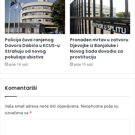
k
o
u
u
,
p
r
o
o
t
d
r
i
Policija čuva ranjenog
Pronađen mrtav u zatvoru:
e
t
Davora Dabića u KCUS-u:
Djevojke iz Banjaluke i
b
Strahuju od novog
Novog Sada dovodio za
e
pokušaja ubistva
prostituciju
i
l
z
j
prije 14 sati
prije 15 sati
a
i
s
m
t
o
Komentariši
a
l
v
e
e
z
Vaša email adresa neće biti objavljivana.
Neophodna polja su
a
označena sa
*
p
o
K
m
o
o