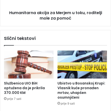
t
a
v
r
o
Humanitarna akcija za Merjem u toku, roditelji
n
r
mole za pomoć
a
a
a
d
k
i
c
Slični tekstovi
u
i
s
j
v
a
a
z
j
a
a
M
n
e
j
r
a
j
Službenica UIO BiH
Ubistvo u Bosanskoj Krupi:
Z
e
optužena da je prikrila
Vlasnik kuće pronađen
a
m
370.000 KM
mrtav, uhapšen
k
u
osumnjičeni
prije 7 sati
o
t
prije 9 sati
n
o
a