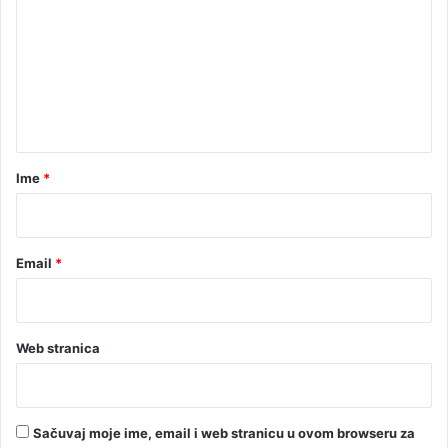
ć
m
e
n
t
a
r
Ime
*
*
Email
*
Web stranica
Sačuvaj moje ime, email i web stranicu u ovom browseru za