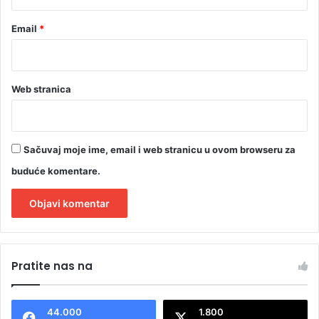
a
n
Email
*
j
u
Web stranica
Sačuvaj moje ime, email i web stranicu u ovom browseru za
buduće komentare.
A
l
Pratite nas na
t
e
44.000
1.800
r