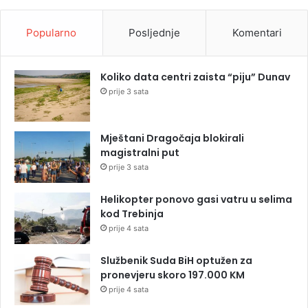
Popularno
Posljednje
Komentari
Koliko data centri zaista “piju” Dunav
prije 3 sata
Mještani Dragočaja blokirali
magistralni put
prije 3 sata
Helikopter ponovo gasi vatru u selima
kod Trebinja
prije 4 sata
Službenik Suda BiH optužen za
pronevjeru skoro 197.000 KM
prije 4 sata