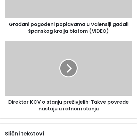
d
i
r
p
e
o
s
Građani pogođeni poplavama u Valensiji gađali
g
u
španskog kralja blatom (VIDEO)
o
đ
e
D
n
i
i
r
p
e
o
k
p
t
l
o
a
r
v
K
a
Direktor KCV o stanju preživjelih: Takve povrede
C
m
nastaju u ratnom stanju
V
a
o
u
s
V
t
Slični tekstovi
a
a