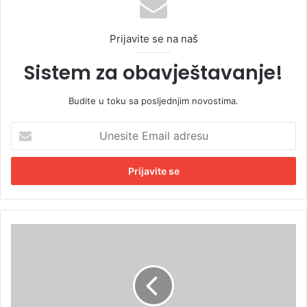
Prijavite se na naš
Sistem za obavještavanje!
Budite u toku sa posljednjim novostima.
U
n
e
s
i
t
e
E
G
m
r
a
a
i
đ
l
a
a
n