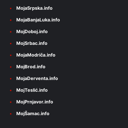
MojaSrpska.info
MojaBanjaLuka.info
MojDoboj.info
MojSrbac.info
MojaModriča.info
MojBrod.info
MojaDerventa.info
MojTeslić.info
MojPrnjavor.info
MojŠamac.info