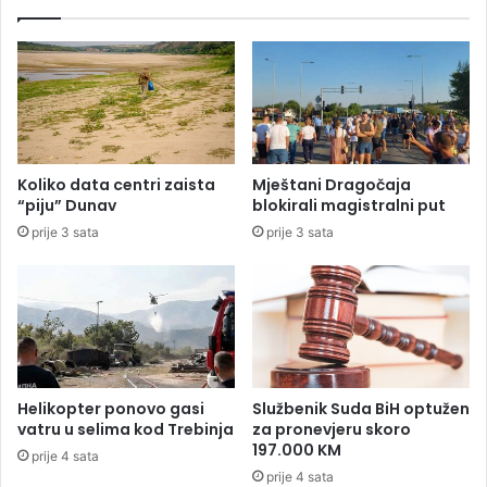
l
n
e
j
n
u
s
p
i
r
j
e
i
ž
g
i
Koliko data centri zaista
Mještani Dragočaja
a
v
“piju” Dunav
blokirali magistralni put
đ
j
prije 3 sata
prije 3 sata
a
e
l
l
i
i
š
h
p
:
a
T
n
a
s
k
Helikopter ponovo gasi
Službenik Suda BiH optužen
k
v
vatru u selima kod Trebinja
za pronevjeru skoro
o
e
197.000 KM
prije 4 sata
g
p
prije 4 sata