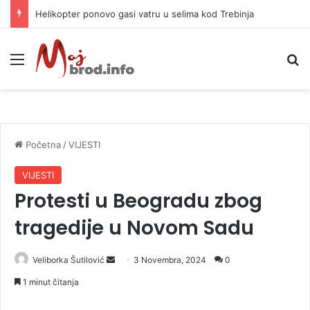
Helikopter ponovo gasi vatru u selima kod Trebinja
Meni
P
Početna
/
VIJESTI
VIJESTI
Protesti u Beogradu zbog
tragedije u Novom Sadu
Veliborka Šutilović
S
3 Novembra, 2024
0
e
1 minut čitanja
n
d