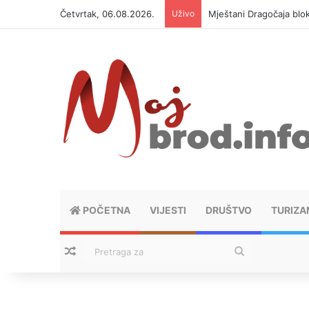
Četvrtak, 06.08.2026.
Uživo
Helikopter ponovo gasi 
POČETNA
VIJESTI
DRUŠTVO
TURIZA
Nasumični tekstovi
Pretraga
za