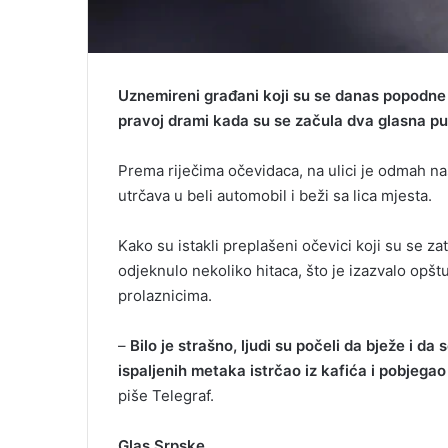
Uznemireni građani koji su se danas popodne 
pravoj drami kada su se začula dva glasna pu
Prema riječima očevidaca, na ulici je odmah na
utrčava u beli automobil i beži sa lica mjesta.
Kako su istakli preplašeni očevici koji su se za
od‌jeknulo nekoliko hitaca, što je izazvalo op
prolaznicima.
–
Bilo je strašno, ljudi su počeli da bježe i 
ispaljenih metaka istrčao iz kafića i pobjeg
piše Telegraf.
Glas Srpske