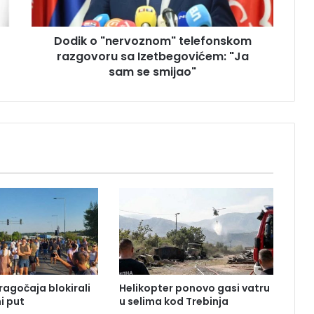
n
e
Dodik o "nervoznom" telefonskom
r
razgovoru sa Izetbegovićem: "Ja
v
o
sam se smijao"
z
n
o
m
"
t
e
l
e
f
o
n
s
k
ragočaja blokirali
Helikopter ponovo gasi vatru
o
i put
u selima kod Trebinja
m