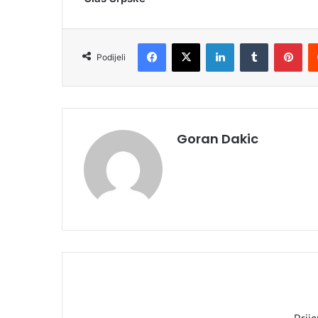
Facebook
X
LinkedIn
Tumblr
Pinterest
Podijeli
Goran Dakic