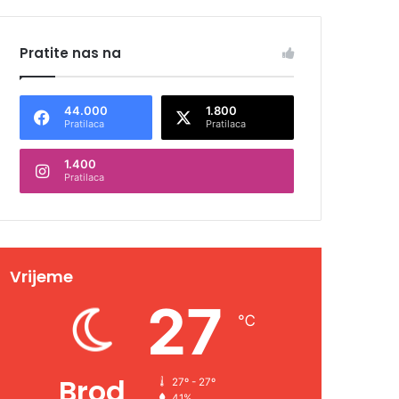
Pratite nas na
44.000
1.800
Pratilaca
Pratilaca
1.400
Pratilaca
Vrijeme
27
℃
Brod
27º - 27º
41%