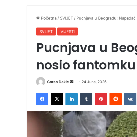
Početna
/
SVIJET
/
Pucnjava u Beogradu: Napadač n
SVIJET
VIJESTI
Pucnjava u Be
nosio fantomku 
Goran Dakic
S
24 Juna, 2026
e
Facebook
X
LinkedIn
Tumblr
Pinterest
Reddit
VK
n
d
a
n
e
m