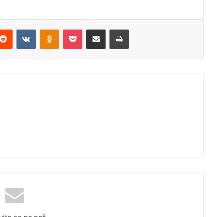
Reddit
VKontakte
Odnoklassniki
Pocket
Podijeli putem Emaila
Odštampaj