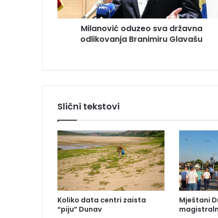
i
s
ć
u
Milanović oduzeo sva državna
o
odlikovanja Branimiru Glavašu
d
u
z
e
o
s
v
Slični tekstovi
a
d
r
ž
a
v
n
a
o
Koliko data centri zaista
Mještani D
d
“piju” Dunav
magistraln
l