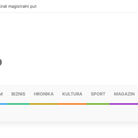
vatru u selima kod Trebinja
M
BIZNIS
HRONIKA
KULTURA
SPORT
MAGAZIN