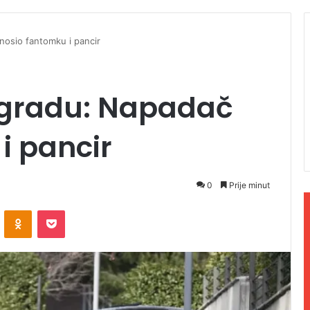
osio fantomku i pancir
ogradu: Napadač
i pancir
0
Prije minut
ontakte
Odnoklassniki
Pocket