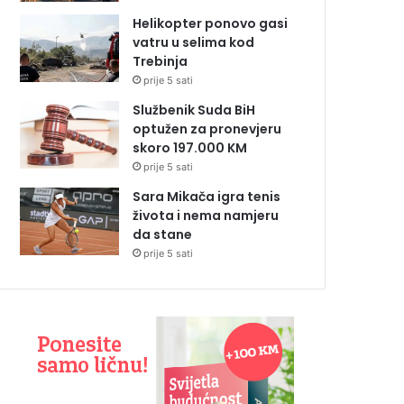
Helikopter ponovo gasi
vatru u selima kod
Trebinja
prije 5 sati
Službenik Suda BiH
optužen za pronevjeru
skoro 197.000 KM
prije 5 sati
Sara Mikača igra tenis
života i nema namjeru
da stane
prije 5 sati