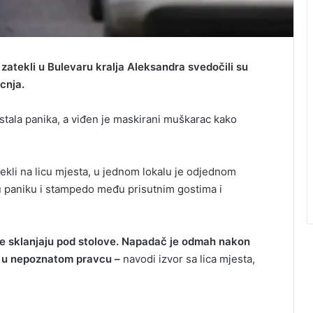
zatekli u Bulevaru kralja Aleksandra svedočili su
cnja.
stala panika, a viđen je maskirani muškarac kako
tekli na licu mjesta, u jednom lokalu je od‌jednom
štu paniku i stampedo među prisutnim gostima i
da se sklanjaju pod stolove. Napadač je odmah nakon
ao u nepoznatom pravcu –
navodi izvor sa lica mjesta,