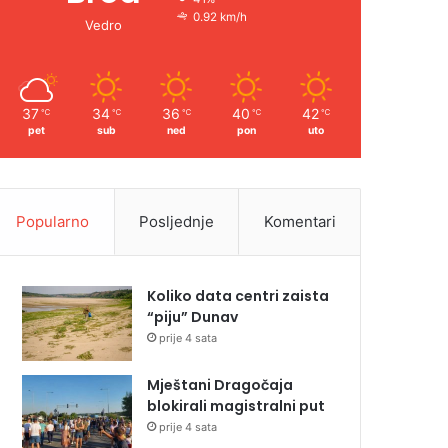
0.92 km/h
Vedro
37
34
36
40
42
℃
℃
℃
℃
℃
pet
sub
ned
pon
uto
Popularno
Posljednje
Komentari
Koliko data centri zaista
“piju” Dunav
prije 4 sata
Mještani Dragočaja
blokirali magistralni put
prije 4 sata