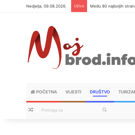
Nedjelja, 09.08.2026.
Uživo
Među 80 najboljih strana
POČETNA
VIJESTI
DRUŠTVO
TURIZA
Nasumični tekstovi
Pretraga
za