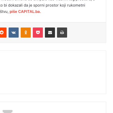
o bi dokazali da je sporni prostor koji rukometni
ištvu,
piše CAPITAL.ba.
Reddit
VKontakte
Odnoklassniki
Pocket
Podijeli putem Emaila
Odštampaj