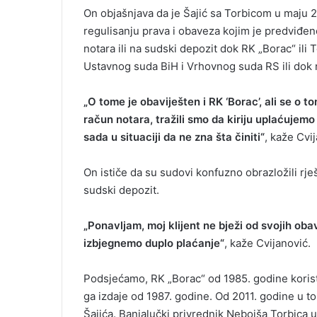
On objašnjava da je Šajić sa Torbicom u maj
regulisanju prava i obaveza kojim je predviđen
notara ili na sudski depozit dok RK „Borac“ ili
Ustavnog suda BiH i Vrhovnog suda RS ili dok 
„O tome je obaviješten i RK ‘Borac’, ali se o t
račun notara, tražili smo da kiriju uplaćujemo n
sada u situaciji da ne zna šta činiti“
, kaže Cvi
On ističe da su sudovi konfuzno obrazložili rješ
sudski depozit.
„Ponavljam, moj klijent ne bježi od svojih obav
izbjegnemo duplo plaćanje“
, kaže Cvijanović.
Podsjećamo, RK „Borac“ od 1985. godine koristi
ga izdaje od 1987. godine. Od 2011. godine u t
Šajića. Banjalučki privrednik Nebojša Torbica 