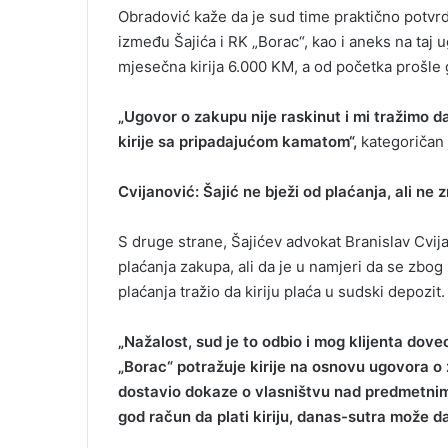
Obradović kaže da je sud time praktično potvrd
između Šajića i RK „Borac“, kao i aneks na taj 
mjesečna kirija 6.000 KM, a od početka prošle
„Ugovor o zakupu nije raskinut i mi tražimo 
kirije sa pripadajućom kamatom“,
kategoričan 
Cvijanović: Šajić ne bježi od plaćanja, ali ne 
S druge strane, Šajićev advokat Branislav Cvij
plaćanja zakupa, ali da je u namjeri da se zbog
plaćanja tražio da kiriju plaća u sudski depozit.
„Nažalost, sud je to odbio i mog klijenta doveo
„Borac“ potražuje kirije na osnovu ugovora o 
dostavio dokaze o vlasništvu nad predmetnim ob
god račun da plati kiriju, danas-sutra može d