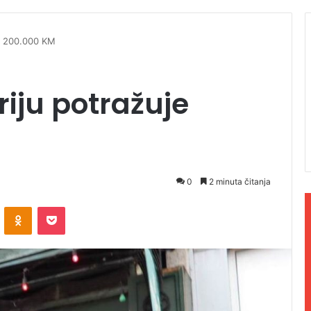
je 200.000 KM
riju potražuje
0
2 minuta čitanja
ontakte
Odnoklassniki
Pocket