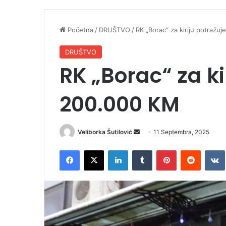
Početna
/
DRUŠTVO
/
RK „Borac“ za kiriju potražu
DRUŠTVO
RK „Borac“ za ki
200.000 KM
Veliborka Šutilović
S
11 Septembra, 2025
e
Facebook
X
LinkedIn
Tumblr
Pinterest
Reddit
VK
n
d
a
n
e
m