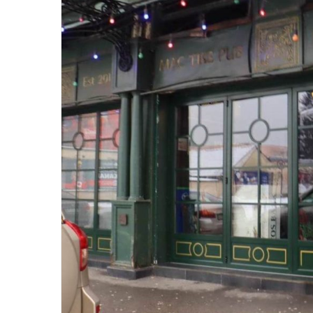
a
i
l