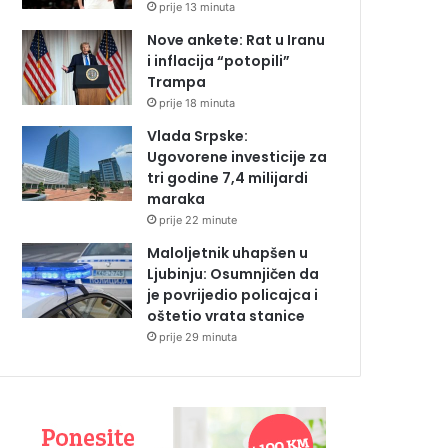
prije 13 minuta
Nove ankete: Rat u Iranu
i inflacija “potopili”
Trampa
prije 18 minuta
Vlada Srpske:
Ugovorene investicije za
tri godine 7,4 milijardi
maraka
prije 22 minute
Maloljetnik uhapšen u
Ljubinju: Osumnjičen da
je povrijedio policajca i
oštetio vrata stanice
prije 29 minuta