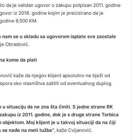
io da je validan ugovor o zakupu potpisan 2011. godine
ugovor iz 2018. godine kojim je precizirano da je
 godine 6.500 KM.
da nam se u skladu sa ugovorom isplate sve zaostale
je Obradović.
zna kome da plati
anović kaže da njegov klijent apsolutno ne bježi od
 spora oko vlasništva zaštiti od eventualnog duplog
 u situaciju da ne zna šta činiti. S jedne strane RK
zakupu iz 2011. godine, dok je s druge strane Torbica
jektom. Moj klijent je u takvoj situaciji da na čiji
a se nađe na meti tužbe“
, kaže Cvijanović.