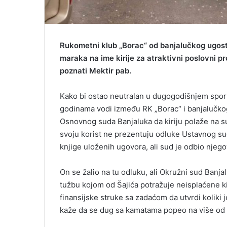
Rukometni klub „Borac“ od banjalučkog ugosti
maraka na ime kirije za atraktivni poslovni p
poznati Mektir pab.
Kako bi ostao neutralan u dugogodišnjem spor
godinama vodi između RK „Borac“ i banjalučkog 
Osnovnog suda Banjaluka da kiriju polaže na su
svoju korist ne prezentuju odluke Ustavnog su
knjige uloženih ugovora, ali sud je odbio njego
On se žalio na tu odluku, ali Okružni sud Banj
tužbu kojom od Šajića potražuje neisplaćene ki
finansijske struke sa zadaćom da utvrdi koliki 
kaže da se dug sa kamatama popeo na više od