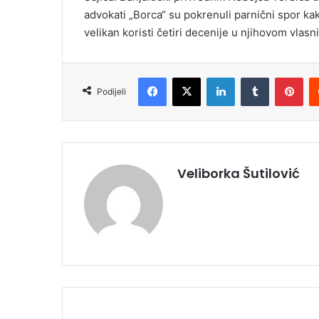
advokati „Borca“ su pokrenuli parnični spor kak
velikan koristi četiri decenije u njihovom vlasn
Facebook
X
LinkedIn
Tumblr
Pinterest
Podijeli
Veliborka Šutilović