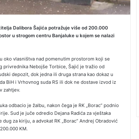
telja Dalibora Šajića potražuje više od 200.000
rostor u strogom centru Banjaluke u kojem se nalazi
u oko vlasništva nad pomenutim prostorom koji se
privrednika Nebojše Torbice, Šajić je tražio od
dski depozit, dok jedna ili druga strana kao dokaz u
da BiH i Vrhovnog suda RS ili dok ne dostave izvod iz
v zahtjev.
aluka odbacio je žalbu, nakon čega je RK „Borac“ podnio
rije. Sud je juče odredio Dejana Radića za vještaka
je dug za kiriju, a advokat RK „Borac“ Andrej Obradović
 200.000 KM.