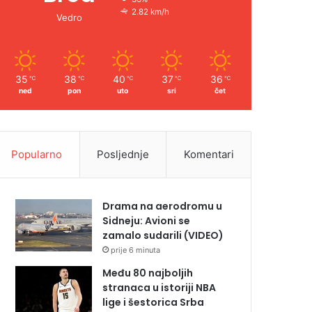
2.82 km/h
Vedro
35
38
40
37
36
℃
℃
℃
℃
℃
ned
pon
uto
sri
čet
Popularno
Posljednje
Komentari
Drama na aerodromu u
Sidneju: Avioni se
zamalo sudarili (VIDEO)
prije 6 minuta
Među 80 najboljih
stranaca u istoriji NBA
lige i šestorica Srba