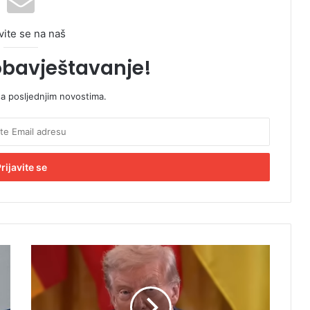
vite se na naš
obavještavanje!
sa posljednjim novostima.
O
b
r
a