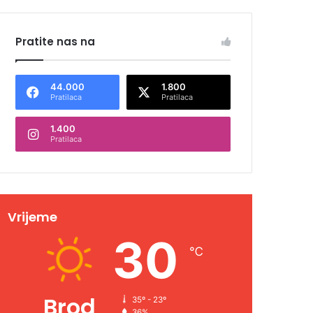
Pratite nas na
44.000
1.800
Pratilaca
Pratilaca
1.400
Pratilaca
Vrijeme
30
℃
Brod
35º - 23º
36%