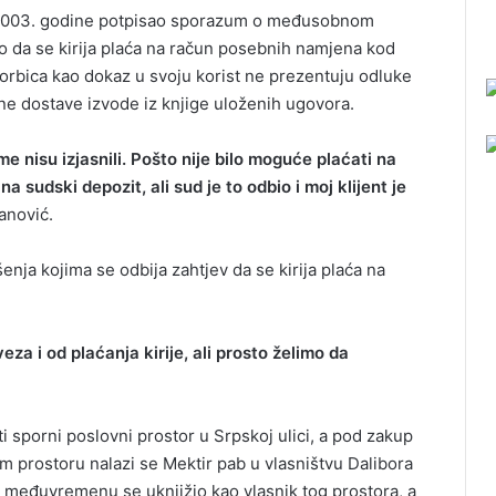
u 2003. godine potpisao sporazum o međusobnom
o da se kirija plaća na račun posebnih namjena kod
 Torbica kao dokaz u svoju korist ne prezentuju odluke
ne dostave izvode iz knjige uloženih ugovora.
ome nisu izjasnili. Pošto nije bilo moguće plaćati na
a sudski depozit, ali sud je to odbio i moj klijent je
janović.
enja kojima se odbija zahtjev da se kirija plaća na
eza i od plaćanja kirije, ali prosto želimo da
 sporni poslovni prostor u Srpskoj ulici, a pod zakup
om prostoru nalazi se Mektir pab u vlasništvu Dalibora
u međuvremenu se uknjižio kao vlasnik tog prostora, a