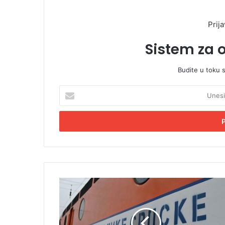
Prija
Sistem za 
Budite u toku 
U
n
e
s
i
t
e
E
m
M
a
l
i
a
l
d
a