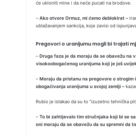
će ukloniti mine i da neće pucati na brodove.
–
Ako otvore Ormuz, mi ćemo deblokirat –
ira
ublažavanjem sankcija, koje zavisi od ispunjav
Pregovori o uranijumu mogli bi trajati 
–
Druga faza je da moraju da se obavežu na 
visokoobogaćenog uranijuma koji je još uvije
–
Moraju da pristanu na pregovore o strogim i
obogaćivanja uranijuma u svojoj zemlji –
kazao
Rubio je istakao da su to “izuzetno tehnička pit
–
To bi zahtijevalo tim stručnjaka koji bi se sa
oni moraju da se obavežu da su spremni da to