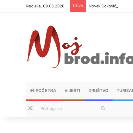
Nedjelja, 09.08.2026.
Uživo
Novak Đoković otvorio d
POČETNA
VIJESTI
DRUŠTVO
TURIZA
Nasumični tekstovi
Pretraga
za