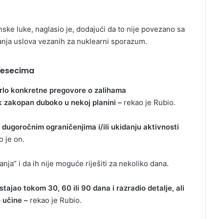
nske luke, naglasio je, dodajući da to nije povezano sa
anja uslova vezanih za nuklearni sporazum.
mjesecima
vrlo konkretne pregovore o zalihama
k zakopan duboko u nekoj planini –
rekao je Rubio.
 dugoročnim ograničenjima i/ili ukidanju aktivnosti
 je on.
anja” i da ih nije moguće riješiti za nekoliko dana.
stajao tokom 30, 60 ili 90 dana i razradio detalje, ali
 učine –
rekao je Rubio.