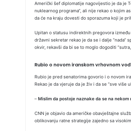
Američki šef diplomatije nagovijestio je da je
nuklearnog programa“, ali nije rekao o kojim as
da će na kraju dovesti do sporazuma koji je pri
Upitan o statusu indirektnih pregovora između S
državni sekretar rekao je da se i dalje “nada
okvir, rekavši da bi se to moglo dogoditi “sutra
Rubio o novom iranskom vrhovnom vođ
Rubio je pred senatorima govorio i o novom i
Rekao je da vjeruje da je živ i da se “sve više u
–
Mislim da postoje naznake da se na nekom n
CNN je objavio da američke obavještajne služ
oblikovanju ratne strategije zajedno sa visoki