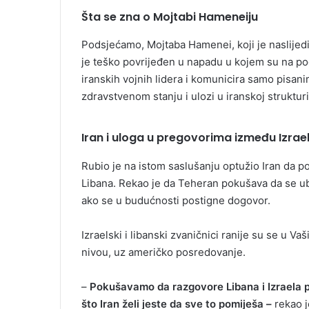
Šta se zna o Mojtabi Hameneiju
Podsjećamo, Mojtaba Hamenei, koji je naslijedi
je teško povrijeđen u napadu u kojem su na poče
iranskih vojnih lidera i komunicira samo pisa
zdravstvenom stanju i ulozi u iranskoj strukturi 
Iran i uloga u pregovorima između Izrael
Rubio je na istom saslušanju optužio Iran da p
Libana. Rekao je da Teheran pokušava da se u
ako se u budućnosti postigne dogovor.
Izraelski i libanski zvaničnici ranije su se u 
nivou, uz američko posredovanje.
–
Pokušavamo da razgovore Libana i Izraela p
što Iran želi jeste da sve to pomiješa –
rekao j