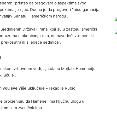
 Teheran “pristao da pregovara o aspektima svog
pektima je riječ. Dodao je da pregovori “nisu garancija
hvatljiv Senatu ili američkom narodu“.
jedinjenih Država i Irana, koji su u zastoju, američki
“ sporazumu o okončanju rata, ne navodeći vremenski
, prekosutra ili sljedeće sedmice“.
i
ranskom vrhovnom vođi, ajatolahu Mojtabi Hameneiju.
ključuje“.
ivou sve više uključuje –
rekao je Rubio.
be procjenjuju da Hamenei ima ključnu ulogu u
m iranskim zvaničnicima.