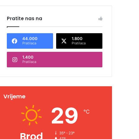
Pratite nas na
44.000
1.800
Pratilaca
Pratilaca
1.400
Pratilaca
Vrijeme
29
℃
Brod
35º - 23º
41%