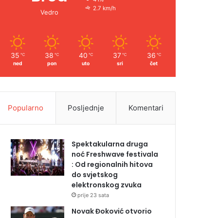
2.7 km/h
Vedro
35
38
40
37
36
℃
℃
℃
℃
℃
ned
pon
uto
sri
čet
Popularno
Posljednje
Komentari
Spektakularna druga
noć Freshwave festivala
: Od regionalnih hitova
do svjetskog
elektronskog zvuka
prije 23 sata
Novak Đoković otvorio