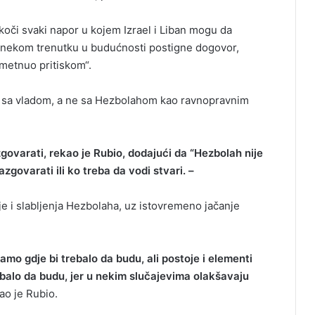
oči svaki napor u kojem Izrael i Liban mogu da
 u nekom trenutku u budućnosti postigne dogovor,
metnuo pritiskom“.
u sa vladom, a ne sa Hezbolahom kao ravnopravnim
govarati, rekao je Rubio, dodajući da “Hezbolah nije
govarati ili ko treba da vodi stvari. –
ije i slabljenja Hezbolaha, uz istovremeno jačanje
mo gdje bi trebalo da budu, ali postoje i elementi
rebalo da budu, jer u nekim slučajevima olakšavaju
o je Rubio.