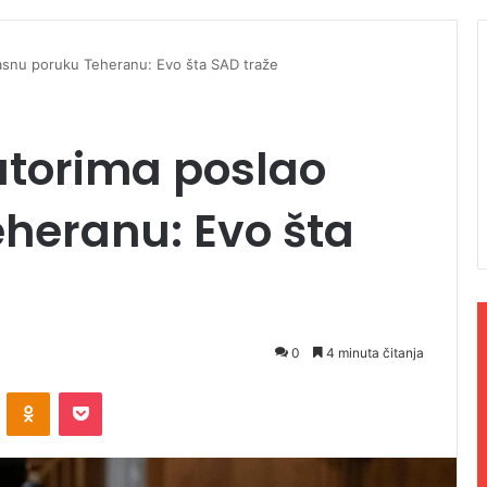
asnu poruku Teheranu: Evo šta SAD traže
atorima poslao
heranu: Evo šta
0
4 minuta čitanja
ontakte
Odnoklassniki
Pocket