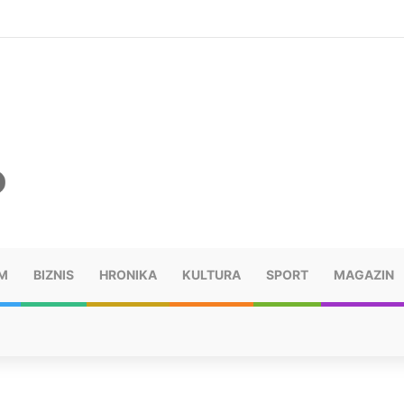
ušu: “Taj poraz me uništio”
M
BIZNIS
HRONIKA
KULTURA
SPORT
MAGAZIN