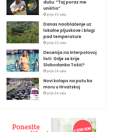
dušu: “Taj poraz me
uništio”
prije 23 sata
Danas naoblačenje uz
lokalne pljuskove i blagi
pad temperature
prije 23 sata
Decenija na Interpolovoj
listi: Gdje se krije
Slobodanka Tošić?
prije 24 sata
Novi kolaps na putu ka
moru u Hrvatskoj
prije 24 sata