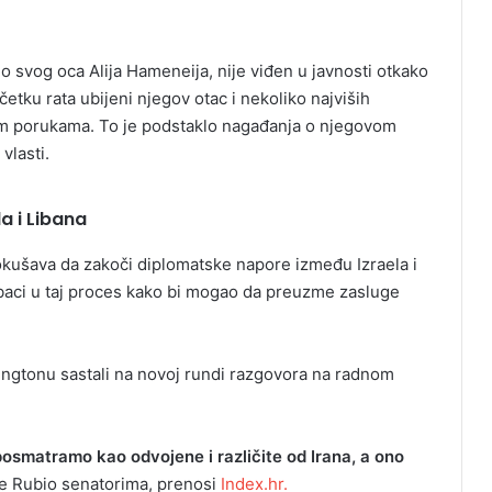
o svog oca Alija Hameneija, nije viđen u javnosti otkako
tku rata ubijeni njegov otac i nekoliko najviših
nim porukama. To je podstaklo nagađanja o njegovom
vlasti.
a i Libana
okušava da zakoči diplomatske napore između Izraela i
baci u taj proces kako bi mogao da preuzme zasluge
Vašingtonu sastali na novoj rundi razgovora na radnom
osmatramo kao odvojene i različite od Irana, a ono
e Rubio senatorima, prenosi
Index.hr.