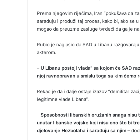
Prema njegovim riječima, Iran “pokušava da zak
sarađuju i produži taj proces, kako bi, ako se
mogao da preuzme zasluge tvrdeći da ga je na
Rubio je naglasio da SAD u Libanu razgovaraj
akterom.
–
U Libanu postoji vlada“ sa kojom će SAD raz
njoj ravnopravan u smislu toga sa kim ćemo raz
Rekao je da i dalje ostaje izazov “demilitarizac
legitimne vlade Libana“.
–
Sposobnosti libanskih oružanih snaga nisu ta
unutar libanske vojske koji nisu ono što bi t
djelovanje Hezbolaha i sarađuju sa njim –
doda