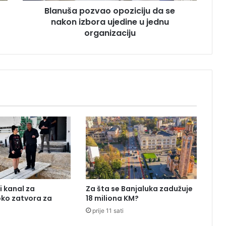
Blanuša pozvao opoziciju da se
z
nakon izbora ujedine u jednu
v
a
organizaciju
o
o
p
o
z
i
c
i
j
u
d
a
s
e
i kanal za
Za šta se Banjaluka zadužuje
n
oko zatvora za
18 miliona KM?
a
prije 11 sati
k
o