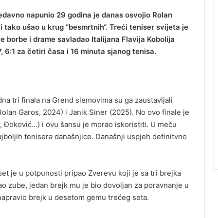
nedavno napunio 29 godina je danas osvojio Rolan
 i tako ušao u krug “besmrtnih“. Treći teniser svijeta je
ke borbe i drame savladao Italijana Flavija Kobolija
7, 6:1 za četiri časa i 16 minuta sjanog tenisa.
na tri finala na Grend slemovima su ga zaustavljali
lan Garos, 2024) i Janik Siner (2025). No ovo finale je
er, Đoković…) i ovu šansu je morao iskoristiti. U meču
ajboljih tenisera današnjice. Današnji uspjeh definitvno
et je u potpunosti pripao Zverevu koji je sa tri brejka
zao zube, jedan brejk mu je bio dovoljan za poravnanje u
 napravio brejk u desetom gemu trećeg seta.