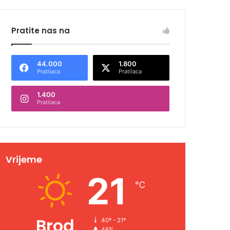
Pratite nas na
44.000
1.800
Pratilaca
Pratilaca
1.400
Pratilaca
Vrijeme
21
℃
Brod
40º - 21º
46%