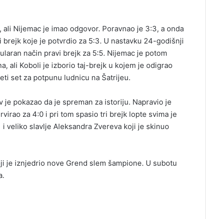
, ali Nijemac je imao odgovor. Poravnao je 3:3, a onda
i brejk koje je potvrdio za 5:3. U nastavku 24-godišnji
kularan način pravi brejk za 5:5. Nijemac je potom
, ali Koboli je izborio taj-brejk u kojem je odigrao
eti set za potpunu ludnicu na Šatrijeu.
v je pokazao da je spreman za istoriju. Napravio je
virao za 4:0 i pri tom spasio tri brejk lopte svima je
 i veliko slavlje Aleksandra Zvereva koji je skinuo
ji je iznjedrio nove Grend slem šampione. U subotu
a.