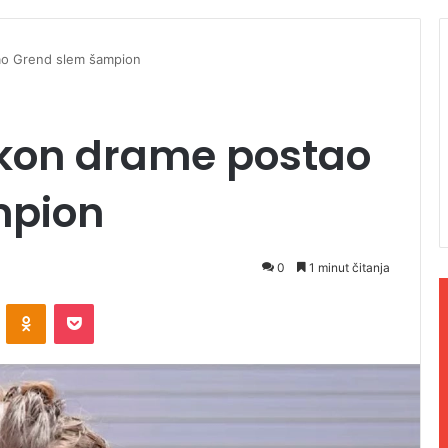
ao Grend slem šampion
kon drame postao
mpion
0
1 minut čitanja
ontakte
Odnoklassniki
Pocket