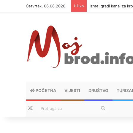
Četvrtak, 06.08.2026.
Uživo
Izrael gradi kanal za kr
POČETNA
VIJESTI
DRUŠTVO
TURIZA
Nasumični tekstovi
Pretraga
za