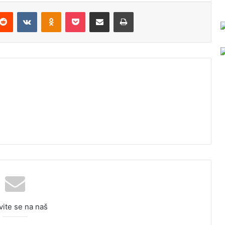
Reddit
VKontakte
Odnoklassniki
Pocket
Podijeli putem Emaila
Odštampaj
vite se na naš