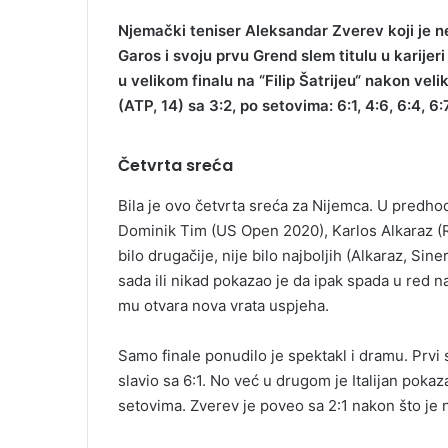
Njemački teniser Aleksandar Zverev koji je 
Garos i svoju prvu Grend slem titulu u karijeri
u velikom finalu na “Filip Šatrijeu“ nakon veli
(ATP, 14) sa 3:2, po setovima: 6:1, 4:6, 6:4, 6:
Četvrta sreća
Bila je ovo četvrta sreća za Nijemca. U predhod
Dominik Tim (US Open 2020), Karlos Alkaraz (Ro
bilo drugačije, nije bilo najboljih (Alkaraz, Sin
sada ili nikad pokazao je da ipak spada u red n
mu otvara nova vrata uspjeha.
Samo finale ponudilo je spektakl i dramu. Prvi s
slavio sa 6:1. No već u drugom je Italijan poka
setovima. Zverev je poveo sa 2:1 nakon što je