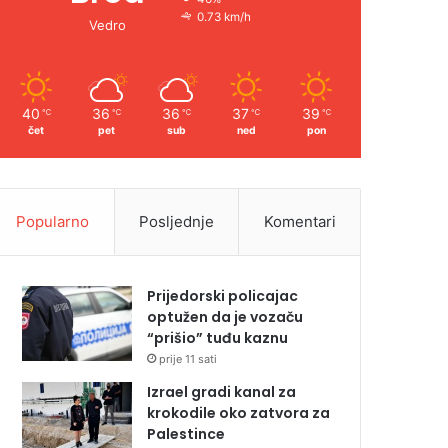
0.73 km/h
Vedro
40
36
36
37
39
℃
℃
℃
℃
℃
čet
pet
sub
ned
pon
Popularno
Posljednje
Komentari
Prijedorski policajac
optužen da je vozaču
“prišio” tuđu kaznu
prije 11 sati
Izrael gradi kanal za
krokodile oko zatvora za
Palestince