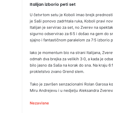
Italijan izborio peti set
U četvrtom setu je Koboli imao brejk prednosti
je Saši ponovo zadrhtala ruka, Koboli pravi nov
Italijan je servirao za set, no Zverev na spekta
sigurno odservirao za 6:5 i došao na gem do sna
sjajno i fantastičnom paralelom za 7:5 izborio p
Iako je momentum bio na strani Italijana, Zvere
odmah dva brejka za velikih 3:0, a kada je odser
bilo jasno da Saša na korak do sna. Na kraju 6:1
prokletstvo zvano Grend slem.
Tako je završen senzacionalni Rolan Garosa ko
Miru Andrejevu i u nedjelju Aleksandra Zverev
Nezavisne