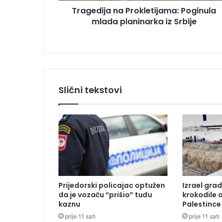
u
Tragedija na Prokletijama: Poginula
n
mlada planinarka iz Srbije
a
P
r
o
k
l
e
Slični tekstovi
t
i
j
a
m
a
:
P
o
Prijedorski policajac optužen
Izrael grad
g
da je vozaču “prišio” tuđu
krokodile 
i
kaznu
Palestince
n
prije 11 sati
prije 11 sati
u