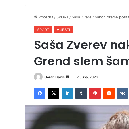
Početna
/
SPORT
/
Saša Zverev nakon drame post
SPORT
VIJESTI
Saša Zverev na
Grend slem ša
Goran Dakic
S
7 Juna, 2026
e
Facebook
X
LinkedIn
Tumblr
Pinterest
Reddit
VK
n
d
a
n
e
m