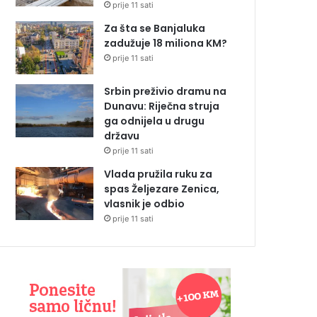
prije 11 sati
Za šta se Banjaluka
zadužuje 18 miliona KM?
prije 11 sati
Srbin preživio dramu na
Dunavu: Riječna struja
ga odnijela u drugu
državu
prije 11 sati
Vlada pružila ruku za
spas Željezare Zenica,
vlasnik je odbio
prije 11 sati