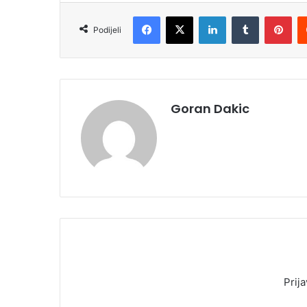
Facebook
X
LinkedIn
Tumblr
Pinterest
Podijeli
Goran Dakic
Prija