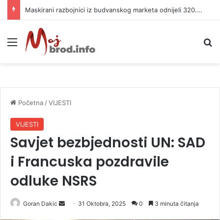
Maskirani razbojnici iz budvanskog marketa odnijeli 320.000 evra
Meni
P
Početna
/
VIJESTI
VIJESTI
Savjet bezbjednosti UN: SAD
i Francuska pozdravile
odluke NSRS
Goran Dakic
S
31 Oktobra, 2025
0
3 minuta čitanja
e