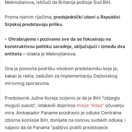
Meknojtanova, ističući da Britanija poštuje Sud BiH.
Prema njenim riječima,
predsjednički izbori u Republici
Srpskoj predstavaju priliku
.
– Ohrabrujemo i pozivamo sve da se fokusiraju na
konstruktivnu politiku saradnje, uključujući i između dva
entiteta –
istakla je Meknojtanova.
Ona je ponovila podršku visokom predstavniku koje je,
kakao je rekla, zadužen za implementaciju Dejtonskog
mirovnog sporazuma.
Predstavnik Južne Koreje ocijenio je da je BiH "izbjegla
mogući sukob", istakavši doprinos
misije "Altea"
očuvanju
mira. Ambasador Paname pozdravio je odluke Centralne
izborne komisije BiH, donijete na osnovu sudskih odluka, i
najavio da će Panama "pažljivo pratiti predstojeće