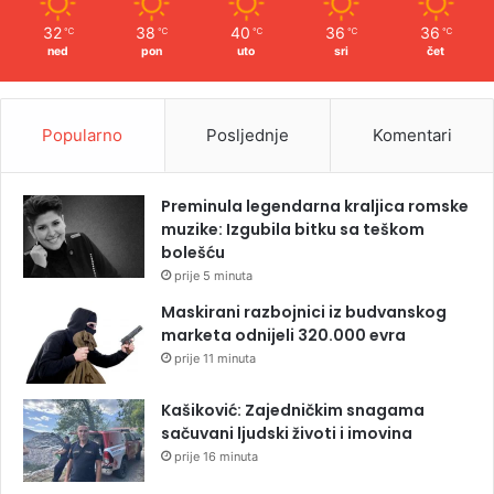
32
38
40
36
36
℃
℃
℃
℃
℃
ned
pon
uto
sri
čet
Popularno
Posljednje
Komentari
Preminula legendarna kraljica romske
muzike: Izgubila bitku sa teškom
bolešću
prije 5 minuta
Maskirani razbojnici iz budvanskog
marketa odnijeli 320.000 evra
prije 11 minuta
Kašiković: Zajedničkim snagama
sačuvani ljudski životi i imovina
prije 16 minuta