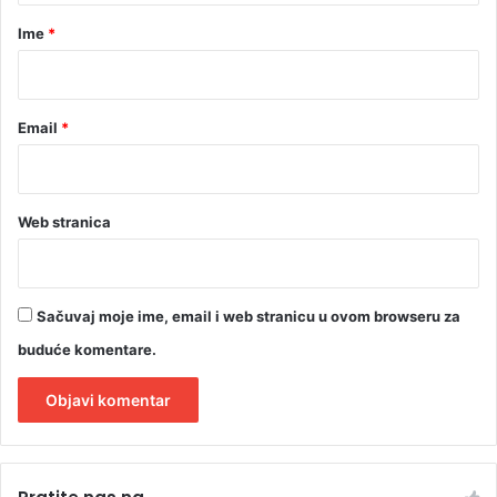
r
Ime
*
*
Email
*
Web stranica
Sačuvaj moje ime, email i web stranicu u ovom browseru za
buduće komentare.
A
l