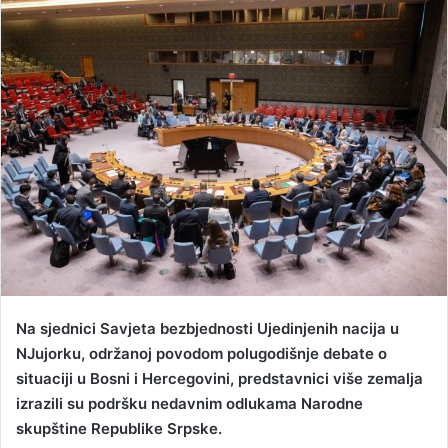
n
d
a
n
e
m
a
i
l
Na sjednici Savjeta bezbjednosti Ujedinjenih nacija u
NJujorku, održanoj povodom polugodišnje debate o
situaciji u Bosni i Hercegovini, predstavnici više zemalja
izrazili su podršku nedavnim odlukama Narodne
skupštine Republike Srpske.