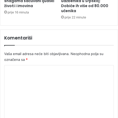
o
snagama sačuvani ljudski
udžbenika u Srpskoj:
životi i imovina
Dobiće ih više od 80.000
v
učenika
o
prije 16 minuta
m
prije 22 minute
S
a
d
Komentariši
u
Vaša email adresa neće biti objavljivana.
Neophodna polja su
označena sa
*
K
o
m
e
n
t
a