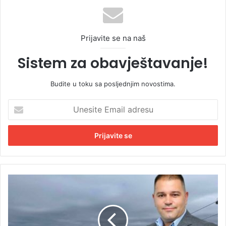
Prijavite se na naš
Sistem za obavještavanje!
Budite u toku sa posljednjim novostima.
U
n
e
s
i
t
e
E
K
m
l
a
j
i
e
l
č