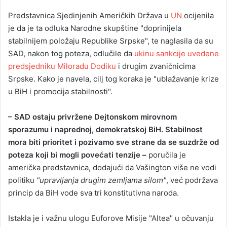
Predstavnica Sjedinjenih Američkih Država u
UN
ocijenila
je da je ta odluka Narodne skupštine "doprinijela
stabilnijem položaju Republike Srpske", te naglasila da su
SAD, nakon tog poteza, odlučile da
ukinu sankcije uvedene
predsjedniku Miloradu Dodiku
i drugim zvaničnicima
Srpske. Kako je navela, cilj tog koraka je "ublažavanje krize
u BiH i promocija stabilnosti".
– SAD ostaju privržene Dejtonskom mirovnom
sporazumu i naprednoj, demokratskoj BiH. Stabilnost
mora biti prioritet i pozivamo sve strane da se suzdrže od
poteza koji bi mogli povećati tenzije –
poručila je
američka predstavnica, dodajući da Vašington više ne vodi
politiku
"upravljanja drugim zemljama silom"
, već podržava
princip da BiH vode sva tri konstitutivna naroda.
Istakla je i važnu ulogu Euforove Misije "Altea" u očuvanju