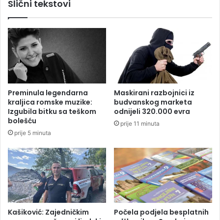
Slični tekstovi
j
a
e
o
š
d
e
p
n
a
j
d
e
a
z
n
a
a
Preminula legendarna
Maskirani razbojnici iz
J
d
kraljica romske muzike:
budvanskog marketa
a
s
Izgubila bitku sa teškom
odnijeli 320.000 evra
h
t
bolešću
prije 11 minuta
o
r
prije 5 minuta
r
e
i
š
n
n
u
i
c
e
u
N
Kašiković: Zajedničkim
Počela podjela besplatnih