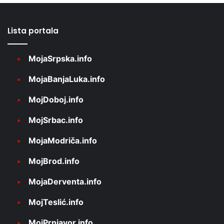
Lista portala
MojaSrpska.info
MojaBanjaLuka.info
MojDoboj.info
MojSrbac.info
MojaModriča.info
MojBrod.info
MojaDerventa.info
MojTeslić.info
MojPrnjavor.info