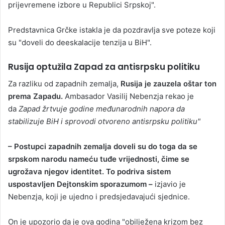
prijevremene izbore u Republici Srpskoj".
Predstavnica Grčke istakla je da pozdravlja sve poteze koji
su "doveli do deeskalacije tenzija u BiH".
Rusija optužila Zapad za antisrpsku politiku
Za razliku od zapadnih zemalja,
Rusija je zauzela oštar ton
prema Zapadu.
Ambasador Vasilij Nebenzja rekao je
da
Zapad žrtvuje godine međunarodnih napora da
stabilizuje BiH i sprovodi otvoreno antisrpsku politiku"
– Postupci zapadnih zemalja doveli su do toga da se
srpskom narodu nameću tuđe vrijednosti, čime se
ugrožava njegov identitet. To podriva sistem
uspostavljen Dejtonskim sporazumom –
izjavio je
Nebenzja, koji je ujedno i predsjedavajući sjednice.
On je upozorio da je ova godina "obilježena krizom bez