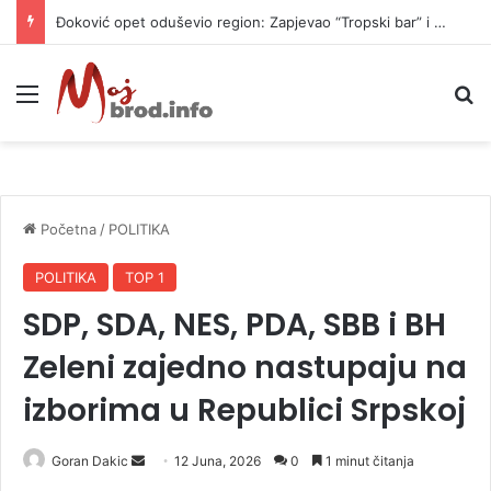
Đoković opet oduševio region: Zapjevao “Tropski bar” i zaplesao (VIDEO)
Meni
P
Početna
/
POLITIKA
POLITIKA
TOP 1
SDP, SDA, NES, PDA, SBB i BH
Zeleni zajedno nastupaju na
izborima u Republici Srpskoj
Goran Dakic
S
12 Juna, 2026
0
1 minut čitanja
e