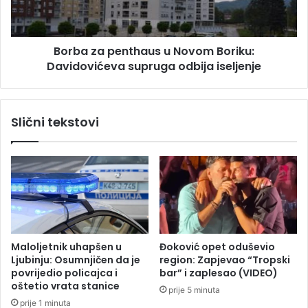
l
a
o
p
v
e
a
Borba za penthaus u Novom Boriku:
n
“
Davidovićeva supruga odbija iseljenje
t
,
h
k
a
o
u
Slični tekstovi
n
s
k
u
u
N
r
o
e
v
n
o
c
m
i
B
j
o
Maloljetnik uhapšen u
Đoković opet oduševio
a
r
Ljubinju: Osumnjičen da je
region: Zapjevao “Tropski
v
i
povrijedio policajca i
bar” i zaplesao (VIDEO)
r
k
oštetio vrata stanice
prije 5 minuta
e
u
prije 1 minuta