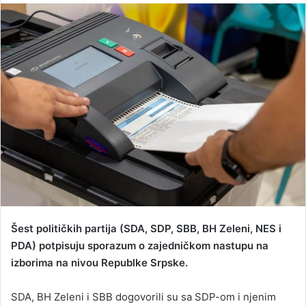
n
d
a
n
e
m
a
i
l
Šest političkih partija (SDA, SDP, SBB, BH Zeleni, NES i
PDA) potpisuju sporazum o zajedničkom nastupu na
izborima na nivou Republke Srpske.
SDA, BH Zeleni i SBB dogovorili su sa SDP-om i njenim