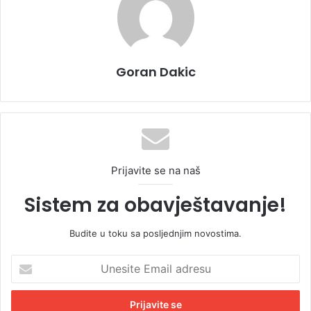
Goran Dakic
Prijavite se na naš
Sistem za obavještavanje!
Budite u toku sa posljednjim novostima.
U
n
e
s