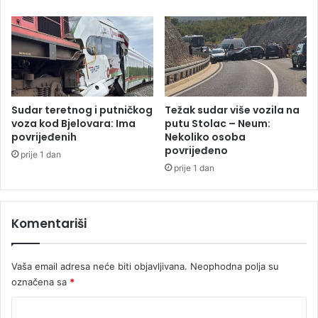
b
:
a
D
p
a
r
v
i
i
l
d
i
o
k
v
Sudar teretnog i putničkog
Težak sudar više vozila na
u
i
voza kod Bjelovara: Ima
putu Stolac – Neum:
povrijeđenih
Nekoliko osoba
ć
povrijeđeno
e
prije 1 dan
v
prije 1 dan
a
s
u
Komentariši
p
r
u
Vaša email adresa neće biti objavljivana.
Neophodna polja su
g
označena sa
*
a
o
K
d