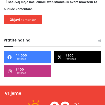
Sačuvaj moje ime, email i web stranicu u ovom browseru za
buduće komentare.
A
l
Pratite nas na
t
e
44.000
1.800
r
Pratilaca
Pratilaca
n
1.400
a
Pratilaca
t
i
v
Vrijeme
e
℃