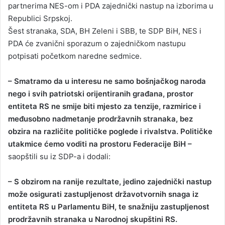
partnerima NES-om i PDA zajednički nastup na izborima u
Republici Srpskoj.
Šest stranaka, SDA, BH Zeleni i SBB, te SDP BiH, NES i
PDA će zvanični sporazum o zajedničkom nastupu
potpisati početkom naredne sedmice.
– Smatramo da u interesu ne samo bošnjačkog naroda
nego i svih patriotski orijentiranih građana, prostor
entiteta RS ne smije biti mjesto za tenzije, razmirice i
međusobno nadmetanje prodržavnih stranaka, bez
obzira na različite političke poglede i rivalstva. Političke
utakmice ćemo voditi na prostoru Federacije BiH –
saopštili su iz SDP-a i dodali:
– S obzirom na ranije rezultate, jedino zajednički nastup
može osigurati zastupljenost državotvornih snaga iz
entiteta RS u Parlamentu BiH, te snažniju zastupljenost
prodržavnih stranaka u Narodnoj skupštini RS.