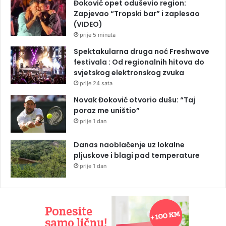
Đoković opet oduševio region:
Zapjevao “Tropski bar” i zaplesao
(VIDEO)
prije 5 minuta
Spektakularna druga noć Freshwave
festivala : Od regionalnih hitova do
svjetskog elektronskog zvuka
prije 24 sata
Novak Đoković otvorio dušu: “Taj
poraz me uništio”
prije 1 dan
Danas naoblačenje uz lokalne
pljuskove i blagi pad temperature
prije 1 dan