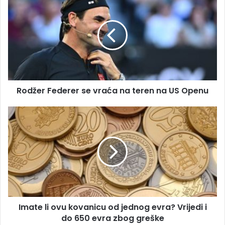
m
o
a
d
i
ž
l
e
a
r
d
F
r
e
e
d
s
Rodžer Federer se vraća na teren na US Openu
e
u
r
e
I
r
m
s
a
e
t
v
e
r
l
a
i
ć
o
a
v
Imate li ovu kovanicu od jednog evra? Vrijedi i
n
u
a
do 650 evra zbog greške
k