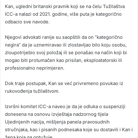
Kan, ugledni britanski pravnik koji se na čelu Tužilaštva
ICC-a nalazi od 2021. godine, više puta je kategorično
odbacio sve navode.
Njegovi advokati ranije su saopštili da on ”kategorično
negira” da je uznemiravao ili zlostavljao bilo koju osobu,
zloupotrijebio svoj položaj ili se ponašao na način koji bi
mogao biti protumačen kao prisilan, eksploatatorski ili
profesionalno neprimjeren.
Dok traje postupak, Kan se već privremeno povukao iz
rukovođenja tužilaštvom.
Izvršni komitet ICC-a naveo je da je odluka o suspenziji
donesena na osnovu izvještaja nadzornog tijela
Ujedinjenih nacija, mišljenja panela pravosudnih
stručnjaka, kao i pisanih podnesaka koje su dostavili i Kan i
žena koja ga optužuje.