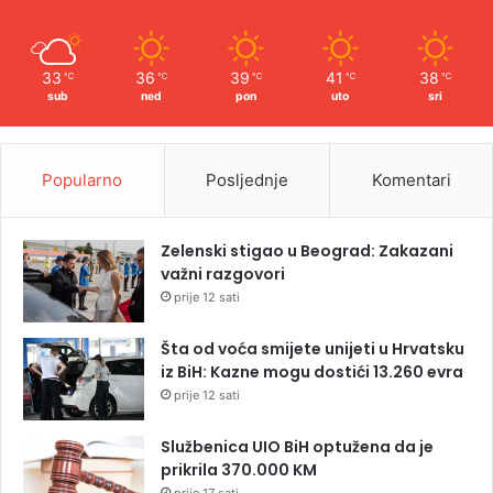
33
36
39
41
38
℃
℃
℃
℃
℃
sub
ned
pon
uto
sri
Popularno
Posljednje
Komentari
Zelenski stigao u Beograd: Zakazani
važni razgovori
prije 12 sati
Šta od voća smijete unijeti u Hrvatsku
iz BiH: Kazne mogu dostići 13.260 evra
prije 12 sati
Službenica UIO BiH optužena da je
prikrila 370.000 KM