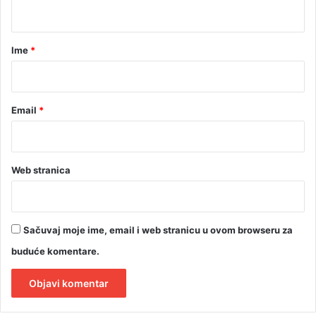
t
e
š
a
k
r
Ime
*
e
*
Email
*
Web stranica
Sačuvaj moje ime, email i web stranicu u ovom browseru za
buduće komentare.
A