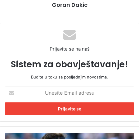
Goran Dakic
Prijavite se na naš
Sistem za obavještavanje!
Budite u toku sa posljednjim novostima.
U
n
e
s
i
t
e
E
R