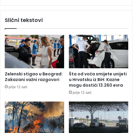
t
o
e
v
r
a
Slični tekstovi
e
n
n
i
n
c
a
u
U
o
S
d
O
j
p
e
e
d
Zelenski stigao u Beograd:
Šta od voća smijete unijeti
n
n
Zakazani važni razgovori
u Hrvatsku iz BiH: Kazne
u
o
mogu dostići 13.260 evra
prije 12 sati
g
prije 12 sati
e
v
r
a
?
V
r