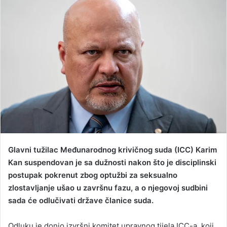
d
a
n
e
m
a
i
l
Glavni tužilac Međunarodnog krivičnog suda (ICC) Karim
Kan suspendovan je sa dužnosti nakon što je disciplinski
postupak pokrenut zbog optužbi za seksualno
zlostavljanje ušao u završnu fazu, a o njegovoj sudbini
sada će odlučivati države članice suda.
Odluku je donio izvršni komitet upravnog tijela ICC-a, koji