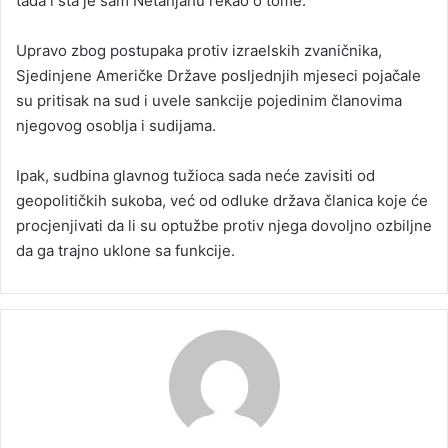
tada i šta je sam Netanjahu rekao o tome.
Upravo zbog postupaka protiv izraelskih zvaničnika,
Sjedinjene Američke Države posljednjih mjeseci pojačale
su pritisak na sud i uvele sankcije pojedinim članovima
njegovog osoblja i sudijama.
Ipak, sudbina glavnog tužioca sada neće zavisiti od
geopolitičkih sukoba, već od odluke država članica koje će
procjenjivati da li su optužbe protiv njega dovoljno ozbiljne
da ga trajno uklone sa funkcije.