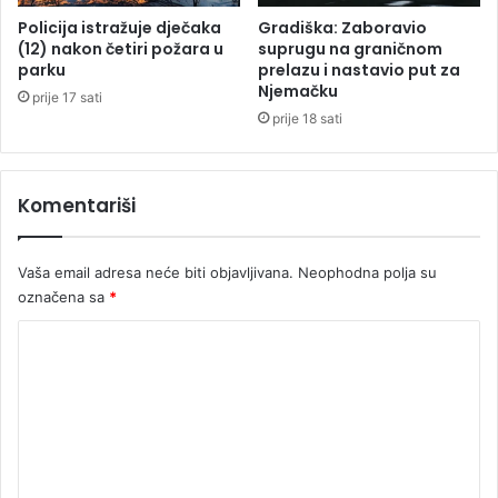
i
Policija istražuje dječaka
Gradiška: Zaboravio
j
(12) nakon četiri požara u
suprugu na graničnom
e
parku
prelazu i nastavio put za
Njemačku
d
prije 17 sati
i
prije 18 sati
i
d
o
Komentariši
6
5
0
Vaša email adresa neće biti objavljivana.
Neophodna polja su
e
označena sa
*
v
r
K
a
o
z
b
m
o
e
g
g
n
r