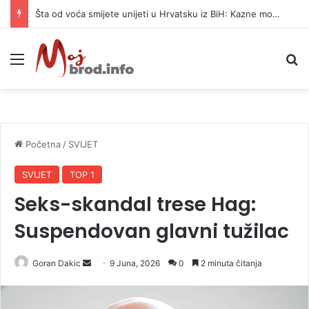
Šta od voća smijete unijeti u Hrvatsku iz BiH: Kazne mogu dostići 13.260 evra
Meni
P
Početna
/
SVIJET
SVIJET
TOP 1
Seks-skandal trese Hag:
Suspendovan glavni tužilac
Goran Dakic
S
9 Juna, 2026
0
2 minuta čitanja
e
n