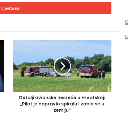
D
e
t
a
l
j
i
a
v
Detalji avionske nesreće u Hrvatskoj:
i
„Pilot je napravio spiralu i zabio se u
o
n
zemlju“
s
k
e