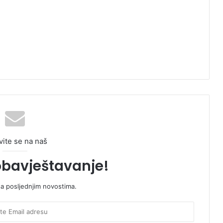
vite se na naš
obavještavanje!
sa posljednjim novostima.