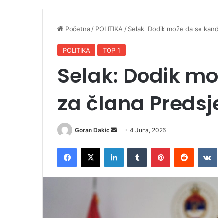
Početna
/
POLITIKA
/
Selak: Dodik može da se kand
POLITIKA
TOP 1
Selak: Dodik mo
za člana Predsj
Goran Dakic
S
4 Juna, 2026
e
Facebook
X
LinkedIn
Tumblr
Pinterest
Reddit
VK
n
d
a
n
e
m