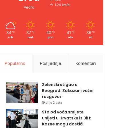
1.24 km/h
Vedro
34
37
40
41
36
℃
℃
℃
℃
℃
sub
ned
pon
uto
sri
Popularno
Posljednje
Komentari
Zelenski stigao u
Beograd: Zakazani važni
razgovori
prije 2 sata
Šta od voća smijete
unijeti u Hrvatsku iz BiH:
Kazne mogu dostići