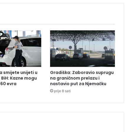
n
e
s
r
e
ć
e
u
H
r
v
 smijete unijeti u
Gradiška: Zaboravio suprugu
a
z BiH: Kazne mogu
na graničnom prelazu i
t
260 evra
nastavio put za Njemačku
s
prije 8 sati
k
o
j
:
„
P
i