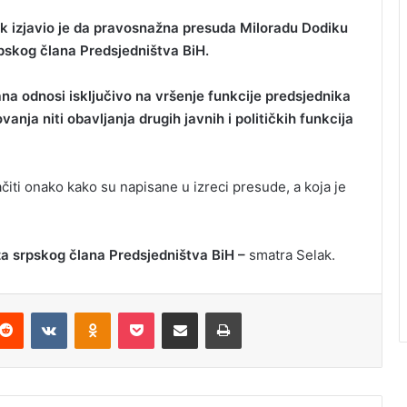
k izjavio je da pravosnažna presuda Miloradu Dodiku
pskog člana Predsjedništva BiH.
ana odnosi isključivo na vršenje funkcije predsjednika
nja niti obavljanja drugih javnih i političkih funkcija
iti onako kako su napisane u izreci presude, a koja je
a srpskog člana Predsjedništva BiH –
smatra Selak.
Reddit
VKontakte
Odnoklassniki
Pocket
Podijeli putem Emaila
Odštampaj