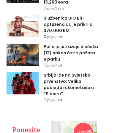
13.260 evra
prije 2 sata
Službenica UIO BiH
optužena da je prikrila
370.000 KM
prije 7 sati
Policija istražuje dječaka
(12) nakon četiri požara
u parku
prije 7 sati
Srbija ide na Svjetsko
prvenstvo: Velika
pobjeda rukometaša u
“Pioniru”
prije 7 sati