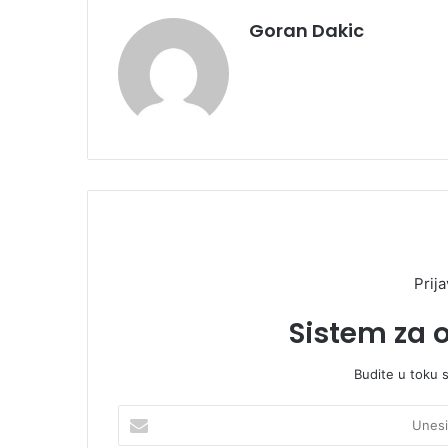
Goran Dakic
Prija
Sistem za 
Budite u toku 
U
n