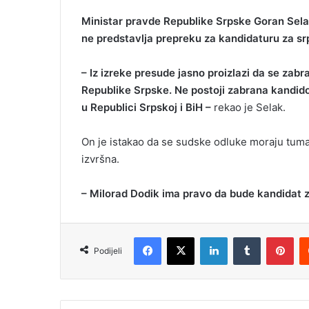
Ministar pravde Republike Srpske Goran Sela
ne predstavlja prepreku za kandidaturu za sr
– Iz izreke presude jasno proizlazi da se zabr
Republike Srpske. Ne postoji zabrana kandidova
u Republici Srpskoj i BiH –
rekao je Selak.
On je istakao da se sudske odluke moraju tumač
izvršna.
– Milorad Dodik ima pravo da bude kandidat z
Facebook
X
LinkedIn
Tumblr
Pinterest
Podijeli