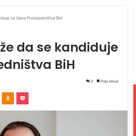
iduje za člana Predsjedništva BiH
že da se kandiduje
edništva BiH
0
Prije minut
ontakte
Odnoklassniki
Pocket