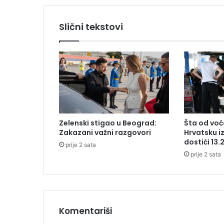
:
R
Slični tekstovi
a
d
u
n
u
z
n
e
m
Zelenski stigao u Beograd:
Šta od voća
i
Zakazani važni razgovori
Hrvatsku i
r
dostići 13.
prije 2 sata
a
prije 2 sata
v
a
o
m
e
d
Komentariši
i