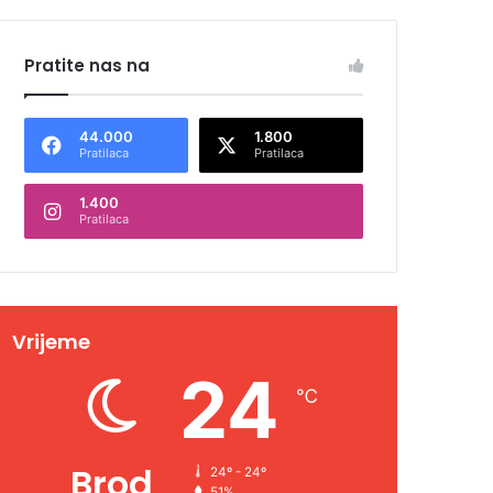
Pratite nas na
44.000
1.800
Pratilaca
Pratilaca
1.400
Pratilaca
Vrijeme
24
℃
Brod
24º - 24º
51%