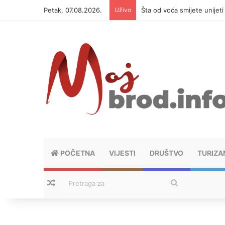
Petak, 07.08.2026.
Uživo
Šta od voća smijete unijet
POČETNA
VIJESTI
DRUŠTVO
TURIZA
Nasumični tekstovi
Pretraga
za