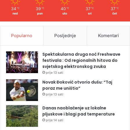
34
39
40
37
37
℃
℃
℃
℃
℃
ned
pon
uto
sri
čet
Popularno
Posljednje
Komentari
Spektakularna druga noć Freshwave
festivala : Od regionalnih hitova do
svjetskog elektronskog zvuka
prije 13 sati
Novak Đoković otvorio dušu: “Taj
poraz me uništio”
prije 13 sati
Danas naoblačenje uz lokalne
pljuskove i blagi pad temperature
prije 14 sati