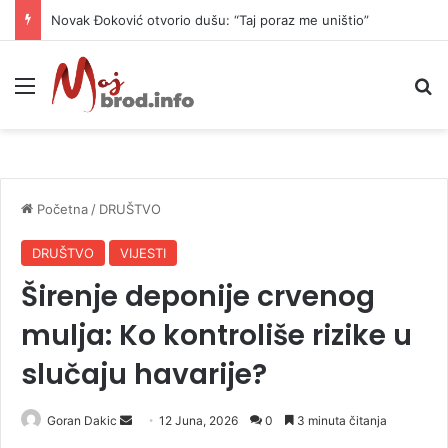
Novak Đoković otvorio dušu: “Taj poraz me uništio”
Meni
P
Početna
/
DRUŠTVO
DRUŠTVO
VIJESTI
Širenje deponije crvenog
mulja: Ko kontroliše rizike u
slučaju havarije?
Goran Dakic
S
12 Juna, 2026
0
3 minuta čitanja
e