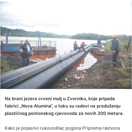
n
d
a
n
e
m
a
i
l
Na brani jezera crveni mulj u Zvorniku, koje pripada
fabrici „Nova Alumina“, u toku su radovi na produženju
plastičnog pontonskog cjevovoda za novih 200 metara.
Kako je pojasnio rukovodilac pogona Priprema rastvora