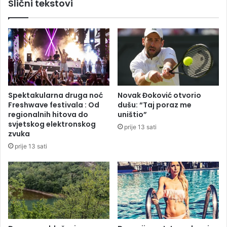
Slični tekstovi
e
j
p
e
e
d
n
n
z
o
i
g
o
o
n
d
e
n
Spektakularna druga noć
Novak Đoković otvorio
r
a
Freshwave festivala : Od
dušu: “Taj poraz me
e
j
regionalnih hitova do
uništio”
"
t
svjetskog elektronskog
prije 13 sati
:
r
zvuka
N
a
prije 13 sati
j
ž
e
e
m
n
a
i
č
j
k
i
a
h
p