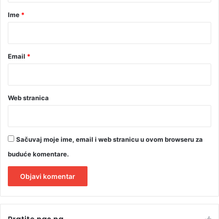
O
r
Ime
*
T
*
O
,
V
Email
*
I
D
E
O
Web stranica
)
Sačuvaj moje ime, email i web stranicu u ovom browseru za
buduće komentare.
A
l