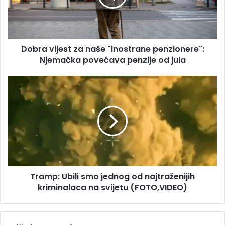
a
v
d
i
r
j
e
e
s
Dobra vijest za naše "inostrane penzionere":
s
u
Njemačka povećava penzije od jula
t
z
a
T
n
r
a
a
š
m
e
p
"
:
i
U
n
b
o
i
s
Tramp: Ubili smo jednog od najtraženijih
l
t
kriminalaca na svijetu (FOTO,VIDEO)
i
r
s
a
m
n
o