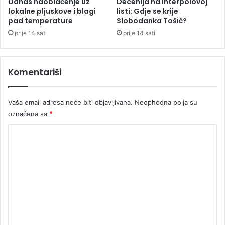
k
Danas naoblačenje uz
Decenija na Interpolovoj
o
lokalne pljuskove i blagi
listi: Gdje se krije
r
pad temperature
Slobodanka Tošić?
v
i
e
m
prije 14 sati
prije 14 sati
ć
i
a
n
v
a
Komentariši
a
l
p
a
e
c
Vaša email adresa neće biti objavljivana.
Neophodna polja su
n
a
označena sa
*
z
n
i
a
K
j
s
o
e
v
o
i
m
d
j
e
j
e
u
t
n
l
u
t
a
(
F
a