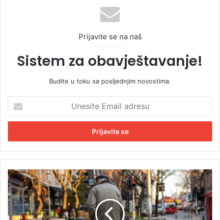
Prijavite se na naš
Sistem za obavještavanje!
Budite u toku sa posljednjim novostima.
U
n
e
s
i
t
e
E
D
m
o
a
b
i
r
l
a