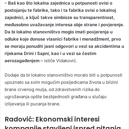
– Baš kao što lokalna zajednica u potpunosti ovisi o
postojanju te fabrike, tako i ta fabrika ovisi o lokalnoj
zajednici, a ključ takve simbioze su transparentnost,
međusobno uvažavanje interesa obje strane i povjerenje.
Da bi lokalno stanovništvo moglo imati povjerenja u
odluke koje donose vlasnici fabrike i menadžment, prvo
se moraju ponuditi jasni odgovori u vezi sa akcidentima u
rijekama Drini i Sapni, kao i u vezi sa čestim
aerozagađenjem –
ističe Vidaković.
Dodaje da bi lokalno stanovništvo moralo biti u potpunosti
upoznato sa svim mogućim posljedicama života u blizini
brane crvenog mulja, od zdravstvenih rizika do
ugrožavanja opšte bezbjednosti građana u slučaju
izlijevanja ili pucanja brane.
Radović: Ekonomski interesi
kompanije stavljeni ispred pitanja