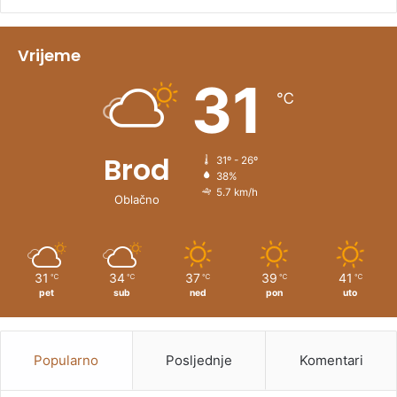
i
v
Vrijeme
e
31
℃
:
Brod
31º - 26º
38%
5.7 km/h
Oblačno
31
34
37
39
41
℃
℃
℃
℃
℃
pet
sub
ned
pon
uto
Popularno
Posljednje
Komentari