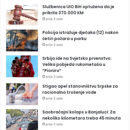
Službenica UIO BiH optužena da je
prikrila 370.000 KM
prije 3 sata
Policija istražuje dječaka (12) nakon
četiri požara u parku
prije 3 sata
Srbija ide na Svjetsko prvenstvo:
Velika pobjeda rukometaša u
“Pioniru”
prije 3 sata
Stigao apel stanovništvu Srpske za
racionalno trošenje vode
prije 3 sata
Saobraćajni kolaps u Banjaluci: Za
nekoliko kilometara treba 45 minuta
prije 3 sata