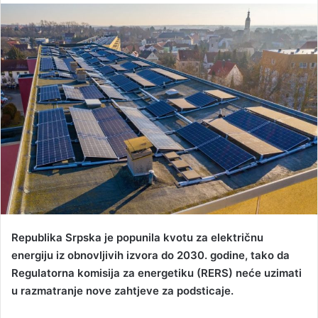
n
d
a
n
e
m
a
i
l
Republika Srpska je popunila kvotu za električnu
energiju iz obnovljivih izvora do 2030. godine, tako da
Regulatorna komisija za energetiku (RERS) neće uzimati
u razmatranje nove zahtjeve za podsticaje.