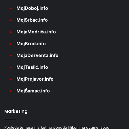
MojDoboj.info
MojSrbac.info
MojaModriča.info
MojBrod.info
MojaDerventa.info
MojTeslić.info
MojPrnjavor.info
MojŠamac.info
Marketing
Pogledajte našu marketing ponudu klikom na dugme ispod: