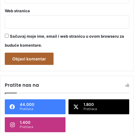
Web stranica
Sačuvaj moje ime, email i web stranicu u ovom browseru za
buduće komentare.
A
l
Pratite nas na
t
e
44.000
1.800
r
Pratilaca
Pratilaca
n
1.400
a
Pratilaca
t