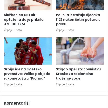
a
k
a
Službenica UIO BiH
Policija istražuje dječaka
z
optužena da je prikrila
(12) nakon četiri požara u
b
370.000 KM
parku
o
prije 3 sata
prije 3 sata
g
p
o
v
i
š
e
n
Srbija ide na Svjetsko
Stigao apel stanovništvu
o
prvenstvo: Velika pobjeda
Srpske za racionalno
g
rukometaša u “Pioniru”
trošenje vode
n
prije 3 sata
prije 3 sata
i
v
o
Komentariši
a