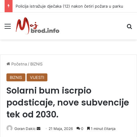
Policija istražuje dječaka (12) nakon četiri požara u parku
Meni
P
Početna
/
BIZNIS
BIZNIS
VIJESTI
Solarni bum iscrpio
podsticaje, nove subvencije
tek od 2030.
Goran Dakic
S
21 Maja, 2026
0
1 minut čitanja
e