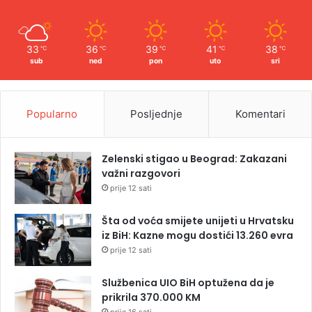
33
36
39
41
38
℃
℃
℃
℃
℃
sub
ned
pon
uto
sri
Popularno
Posljednje
Komentari
Zelenski stigao u Beograd: Zakazani
važni razgovori
prije 12 sati
Šta od voća smijete unijeti u Hrvatsku
iz BiH: Kazne mogu dostići 13.260 evra
prije 12 sati
Službenica UIO BiH optužena da je
prikrila 370.000 KM
prije 16 sati