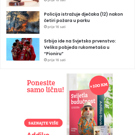
Policija istražuje dječaka (12) nakon
četiri požara u parku
prije 16 sati
Srbija ide na Svjetsko prvenstvo:
Velika pobjeda rukometaša u
“Pioniru”
prije 16 sati