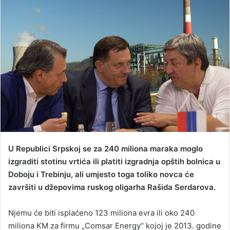
a
n
e
m
a
i
l
U Republici Srpskoj se za 240 miliona maraka moglo
izgraditi stotinu vrtića ili platiti izgradnja opštih bolnica u
Doboju i Trebinju, ali umjesto toga toliko novca će
završiti u džepovima ruskog oligarha Rašida Serdarova.
Njemu će biti isplaćeno 123 miliona evra ili oko 240
miliona KM za firmu „Comsar Energy“ kojoj je 2013. godine