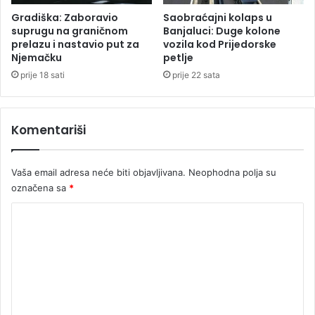
i
a
Gradiška: Zaboravio
Saobraćajni kolaps u
j
u
suprugu na graničnom
Banjaluci: Duge kolone
a
prelazu i nastavio put za
vozila kod Prijedorske
š
Njemačku
petlje
U
k
s
o
prije 18 sati
prije 22 sata
t
l
a
i
v
Komentariši
n
o
m
Vaša email adresa neće biti objavljivana.
Neophodna polja su
s
označena sa
*
u
d
K
u
B
o
i
m
H
e
n