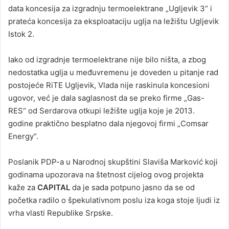
data koncesija za izgradnju termoelektrane „Ugljevik 3“ i
prateća koncesija za eksploataciju uglja na ležištu Ugljevik
Istok 2.
Iako od izgradnje termoelektrane nije bilo ništa, a zbog
nedostatka uglja u međuvremenu je doveden u pitanje rad
postojeće RiTE Ugljevik, Vlada nije raskinula koncesioni
ugovor, već je dala saglasnost da se preko firme „Gas-
RES“ od Serdarova otkupi ležište uglja koje je 2013.
godine praktično besplatno dala njegovoj firmi „Comsar
Energy“.
Poslanik PDP-a u Narodnoj skupštini Slaviša Marković koji
godinama upozorava na štetnost cijelog ovog projekta
kaže za
CAPITAL
da je sada potpuno jasno da se od
početka radilo o špekulativnom poslu iza koga stoje ljudi iz
vrha vlasti Republike Srpske.