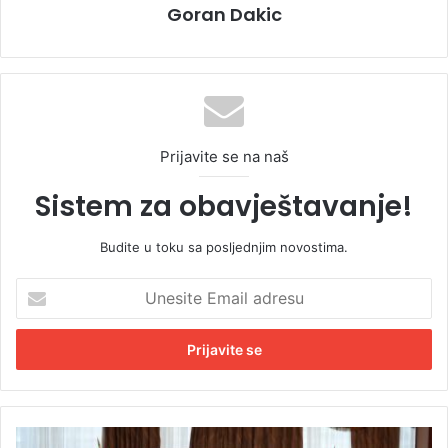
Goran Dakic
Prijavite se na naš
Sistem za obavještavanje!
Budite u toku sa posljednjim novostima.
U
n
e
s
i
t
e
E
M