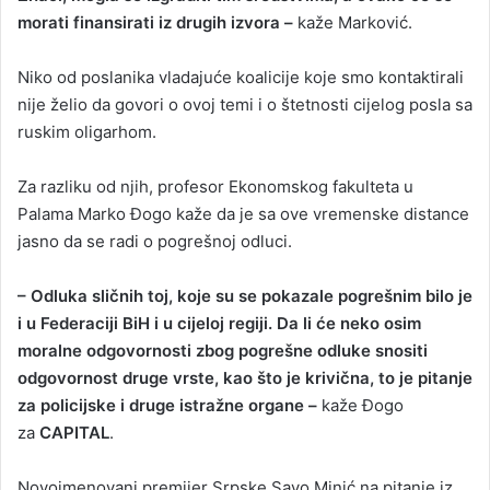
morati finansirati iz drugih izvora –
kaže Marković.
Niko od poslanika vladajuće koalicije koje smo kontaktirali
nije želio da govori o ovoj temi i o štetnosti cijelog posla sa
ruskim oligarhom.
Za razliku od njih, profesor Ekonomskog fakulteta u
Palama Marko Đogo kaže da je sa ove vremenske distance
jasno da se radi o pogrešnoj odluci.
– Odluka sličnih toj, koje su se pokazale pogrešnim bilo je
i u Federaciji BiH i u cijeloj regiji. Da li će neko osim
moralne odgovornosti zbog pogrešne odluke snositi
odgovornost druge vrste, kao što je krivična, to je pitanje
za policijske i druge istražne organe –
kaže Đogo
za
CAPITAL
.
Novoimenovani premijer Srpske Savo Minić na pitanje iz