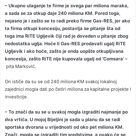
– Ukupno ulaganje te firme je svega par miliona maraka,
a sada se za otkup daje 240 miliona KM. Pored toga,
nejasno je i zašto se to radi preko firme Gas-RES, jer ako
ta firma otkupi koncesiju, postavlja se pitanje šta od
toga ima RiTE Ugljevik čiji rad je doveden u pitanje zbog
nedostatka uglja. Hoće li Gas-RES prodavati ugalj RiTE
Ugljevik i ako hoće, zašto je onda uopšte otkupljivana
koncesija, zašto RiTE nije kupovala ugalj od ‘Comsara' –
pita Marković.
On ističe da su se od 240 miliona KM svakoj lokalnoj
zajednici mogla dati po četiri miliona za kapitalne projekte i
investicije.
– To znači da su se u svakoj mogla izgraditi najmanje po
dva vrtića. U mojoj Bijeljini je sada u planu da se radi
sportska dvorana u vrijednosti od oko pet miliona KM.
Znači, mogla se izgraditi tim sredstvima, a ovako će se