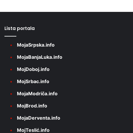
Lista portala
MojaSrpska.info
MojaBanjaLuka.info
MojDoboj.info
MojSrbac.info
MojaModriča.info
MojBrod.info
MojaDerventa.info
MojTeslić.info