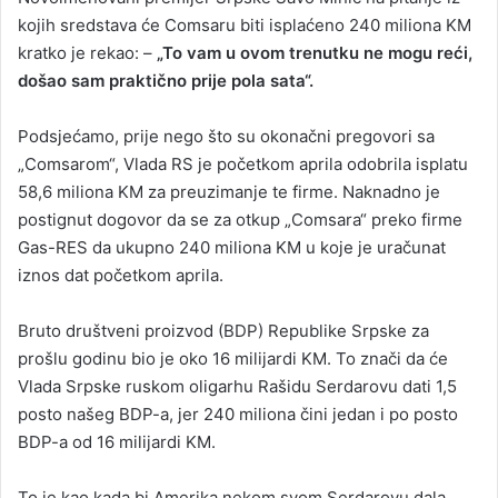
kojih sredstava će Comsaru biti isplaćeno 240 miliona KM
kratko je rekao: –
„To vam u ovom trenutku ne mogu reći,
došao sam praktično prije pola sata“.
Podsjećamo, prije nego što su okonačni pregovori sa
„Comsarom“, Vlada RS je početkom aprila odobrila isplatu
58,6 miliona KM za preuzimanje te firme. Naknadno je
postignut dogovor da se za otkup „Comsara“ preko firme
Gas-RES da ukupno 240 miliona KM u koje je uračunat
iznos dat početkom aprila.
Bruto društveni proizvod (BDP) Republike Srpske za
prošlu godinu bio je oko 16 milijardi KM. To znači da će
Vlada Srpske ruskom oligarhu Rašidu Serdarovu dati 1,5
posto našeg BDP-a, jer 240 miliona čini jedan i po posto
BDP-a od 16 milijardi KM.
To je kao kada bi Amerika nekom svom Serdarovu dala