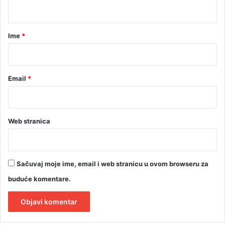
t
a
r
Ime
*
*
Email
*
Web stranica
Sačuvaj moje ime, email i web stranicu u ovom browseru za
buduće komentare.
A