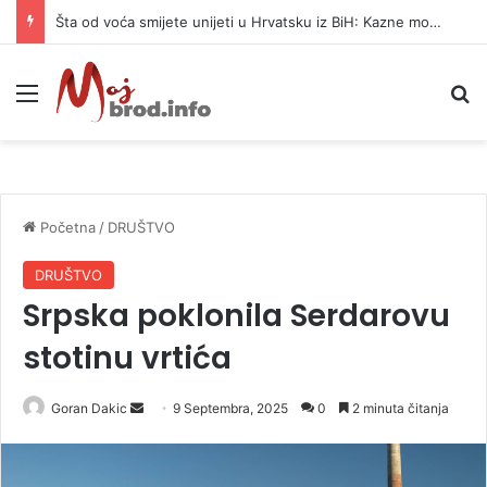
Šta od voća smijete unijeti u Hrvatsku iz BiH: Kazne mogu dostići 13.260 evra
Meni
P
Početna
/
DRUŠTVO
DRUŠTVO
Srpska poklonila Serdarovu
stotinu vrtića
Goran Dakic
S
9 Septembra, 2025
0
2 minuta čitanja
e
n
d