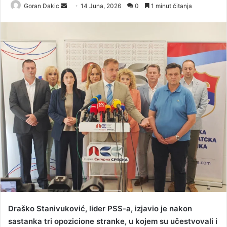
Goran Dakic
S
14 Juna, 2026
0
1 minut čitanja
e
n
d
a
n
e
m
a
i
l
Draško Stanivuković, lider PSS-a, izjavio je nakon
sastanka tri opozicione stranke, u kojem su učestvovali i