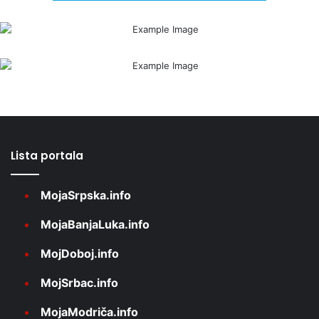
Lista portala
MojaSrpska.info
MojaBanjaLuka.info
MojDoboj.info
MojSrbac.info
MojaModriča.info