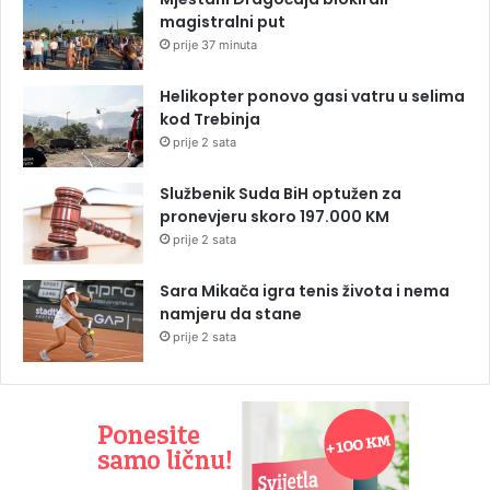
magistralni put
prije 37 minuta
Helikopter ponovo gasi vatru u selima
kod Trebinja
prije 2 sata
Službenik Suda BiH optužen za
pronevjeru skoro 197.000 KM
prije 2 sata
Sara Mikača igra tenis života i nema
namjeru da stane
prije 2 sata