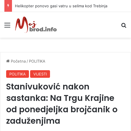
Helikopter ponovo gasi vatru u selima kod Trebinja
Meni
P
Početna
/
POLITIKA
POLITIKA
VIJESTI
Stanivuković nakon
sastanka: Na Trgu Krajine
od ponedjeljka brojčanik o
zaduženjima