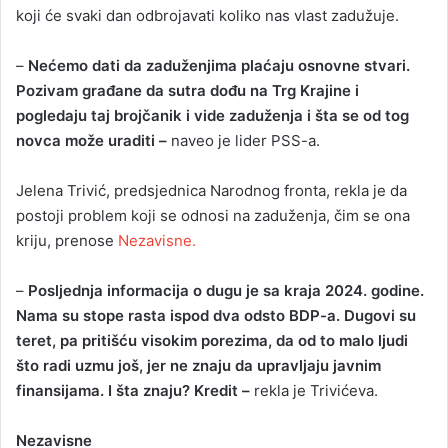
koji će svaki dan odbrojavati koliko nas vlast zadužuje.
–
Nećemo dati da zaduženjima plaćaju osnovne stvari.
Pozivam građane da sutra dođu na Trg Krajine i
pogledaju taj brojčanik i vide zaduženja i šta se od tog
novca može uraditi –
naveo je lider PSS-a.
Jelena Trivić, predsjednica Narodnog fronta, rekla je da
postoji problem koji se odnosi na zaduženja, čim se ona
kriju, prenose
Nezavisne.
–
Posljednja informacija o dugu je sa kraja 2024. godine.
Nama su stope rasta ispod dva odsto BDP-a. Dugovi su
teret, pa pritišću visokim porezima, da od to malo ljudi
što radi uzmu još, jer ne znaju da upravljaju javnim
finansijama. I šta znaju? Kredit –
rekla je Trivićeva.
Nezavisne