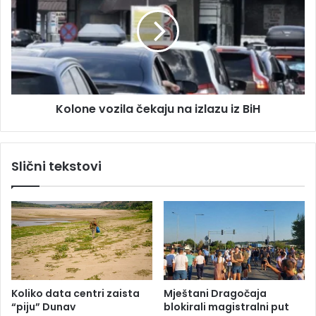
a
l
t
o
i
n
c
e
i
v
j
o
e
z
Kolone vozila čekaju na izlazu iz BiH
l
i
i
l
s
a
v
č
Slični tekstovi
i
e
j
k
e
a
t
j
:
u
I
n
r
a
a
i
n
z
Koliko data centri zaista
Mještani Dragočaja
o
l
“piju” Dunav
blokirali magistralni put
t
a