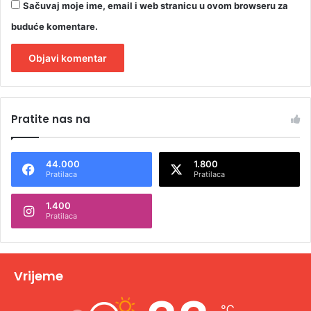
Sačuvaj moje ime, email i web stranicu u ovom browseru za
buduće komentare.
A
l
Pratite nas na
t
e
44.000
1.800
r
Pratilaca
Pratilaca
n
1.400
a
Pratilaca
t
i
v
Vrijeme
e
℃