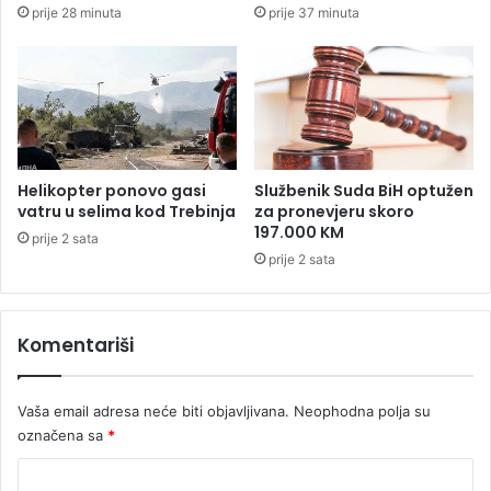
prije 28 minuta
prije 37 minuta
k
z
r
u
i
i
o
z
k
B
a
i
r
H
t
Helikopter ponovo gasi
Službenik Suda BiH optužen
e
vatru u selima kod Trebinja
za pronevjeru skoro
197.000 KM
prije 2 sata
prije 2 sata
Komentariši
Vaša email adresa neće biti objavljivana.
Neophodna polja su
označena sa
*
K