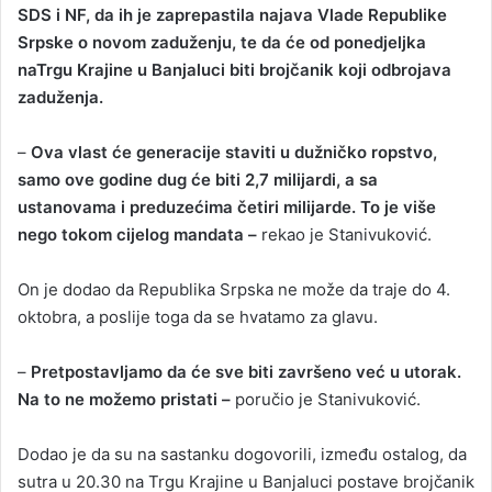
SDS i NF, da ih je zaprepastila najava Vlade Republike
Srpske o novom zaduženju, te da će od ponedjeljka
naTrgu Krajine u Banjaluci biti brojčanik koji odbrojava
zaduženja.
–
Ova vlast će generacije staviti u dužničko ropstvo,
samo ove godine dug će biti 2,7 milijardi, a sa
ustanovama i preduzećima četiri milijarde. To je više
nego tokom cijelog mandata –
rekao je Stanivuković.
On je dodao da Republika Srpska ne može da traje do 4.
oktobra, a poslije toga da se hvatamo za glavu.
–
Pretpostavljamo da će sve biti završeno već u utorak.
Na to ne možemo pristati –
poručio je Stanivuković.
Dodao je da su na sastanku dogovorili, između ostalog, da
sutra u 20.30 na Trgu Krajine u Banjaluci postave brojčanik