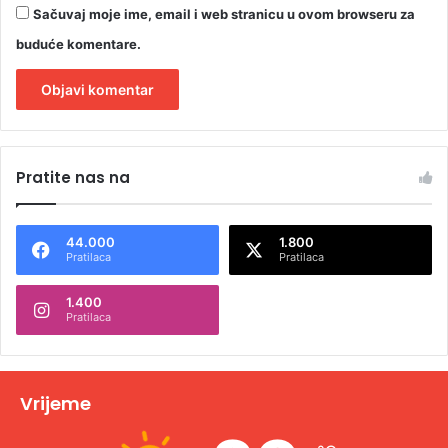
Sačuvaj moje ime, email i web stranicu u ovom browseru za
buduće komentare.
A
l
Pratite nas na
t
e
44.000
1.800
r
Pratilaca
Pratilaca
n
1.400
a
Pratilaca
t
i
v
Vrijeme
e