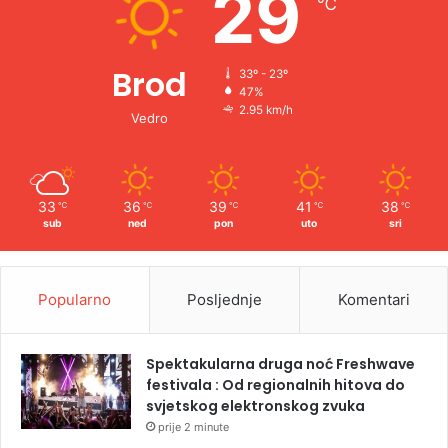
29
℃
:
Brod
33º - 23º
47%
2.95 km/h
Vedro
33
36
39
41
38
℃
℃
℃
℃
℃
sub
ned
pon
uto
sri
Popularno
Posljednje
Komentari
Spektakularna druga noć Freshwave
festivala : Od regionalnih hitova do
svjetskog elektronskog zvuka
prije 2 minute