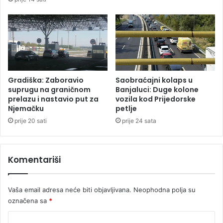
s
S
p
r
o
p
t
s
o
k
v
e
c
a
Gradiška: Zaboravio
Saobraćajni kolaps u
suprugu na graničnom
Banjaluci: Duge kolone
prelazu i nastavio put za
vozila kod Prijedorske
Njemačku
petlje
prije 20 sati
prije 24 sata
Komentariši
Vaša email adresa neće biti objavljivana.
Neophodna polja su
označena sa
*
K