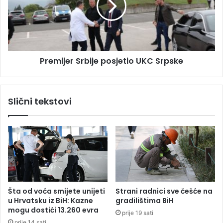
j
i
e
j
u
e
b
r
i
S
o
Premijer Srbije posjetio UKC Srpske
r
b
b
a
i
b
j
Slični tekstovi
u
e
i
p
d
o
j
s
e
j
d
e
a
t
k
i
o
o
Šta od voća smijete unijeti
Strani radnici sve češće na
d
U
u Hrvatsku iz BiH: Kazne
gradilištima BiH
D
K
mogu dostići 13.260 evra
prije 19 sati
e
C
prije 14 sati