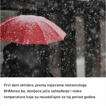
a
n
e
m
a
i
l
Prvi dani oktobra, prema najavama meteorologa
BHMeteo.ba, donijeće jače zahlađenje i niske
temperature koje su neuobičajne za taj period godine.