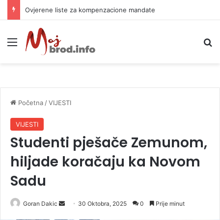
Ovjerene liste za kompenzacione mandate
Meni
P
Početna
/
VIJESTI
VIJESTI
Studenti pješače Zemunom,
hiljade koračaju ka Novom
Sadu
Goran Dakic
S
30 Oktobra, 2025
0
Prije minut
e