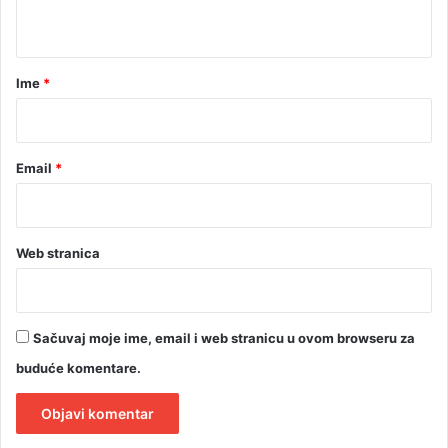
j
t
i
a
r
Ime
*
*
Email
*
Web stranica
Sačuvaj moje ime, email i web stranicu u ovom browseru za
buduće komentare.