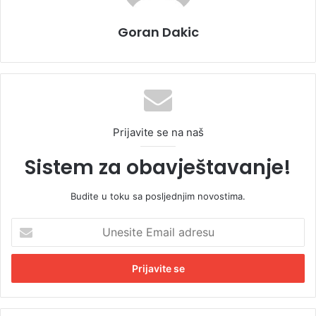
Goran Dakic
Prijavite se na naš
Sistem za obavještavanje!
Budite u toku sa posljednjim novostima.
U
n
e
s
i
t
e