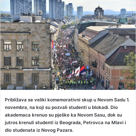
n
d
a
n
e
m
a
i
l
Približava se veliki komemorativni skup u Novom Sadu 1.
novembra, na koji su pozvali studenti u blokadi. Dio
akademaca krenuo su pješke ka Novom Sasu, dok su
jutros krenuli studenti iz Beograda, Petrovca na Mlavi i
dio studenata iz Novog Pazara.