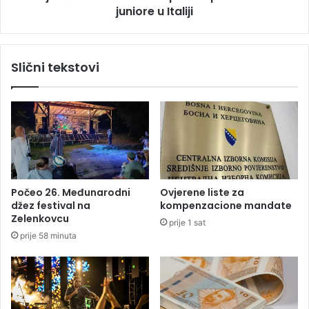
t
juniore u Italiji
i
a
z
n
l
j
a
Slični tekstovi
u
t
n
i
n
a
E
v
r
o
Počeo 26. Međunarodni
Ovjerene liste za
p
džez festival na
kompenzacione mandate
s
Zelenkovcu
prije 1 sat
k
prije 58 minuta
o
m
p
r
v