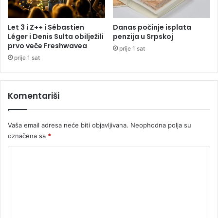
e
n
s
Let 3 i Z++ i Sébastien
Danas počinje isplata
t
Léger i Denis Sulta obilježili
penzija u Srpskoj
v
prvo veče Freshwavea
prije 1 sat
u
prije 1 sat
z
a
j
Komentariši
u
n
i
Vaša email adresa neće biti objavljivana.
Neophodna polja su
o
označena sa
*
r
e
K
u
I
o
t
m
a
e
l
i
n