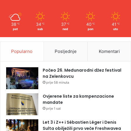
38
34
37
40
41
℃
℃
℃
℃
℃
pet
sub
ned
pon
uto
Popularno
Posljednje
Komentari
Počeo 26. Međunarodni džez festival
na Zelenkovcu
prije 58 minuta
Ovjerene liste za kompenzacione
mandate
prije 1 sat
Let 3 i Z++ i Sébastien Léger i Denis
Sulta obilježili prvo veče Freshwavea