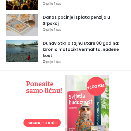
prije 1 sat
Danas počinje isplata penzija u
Srpskoj
prije 1 sat
Dunav otkrio tajnu staru 80 godina:
Izronio motocikl Vermahta, nađene
kosti
prije 1 sat