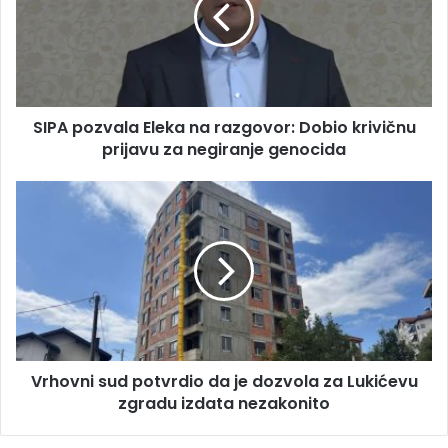
A
l
p
a
o
d
z
r
v
e
a
s
SIPA pozvala Eleka na razgovor: Dobio krivičnu
l
u
prijavu za negiranje genocida
a
E
l
V
e
r
k
h
a
o
n
v
a
n
r
i
a
s
z
u
g
Vrhovni sud potvrdio da je dozvola za Lukićevu
d
o
zgradu izdata nezakonito
p
v
o
o
t