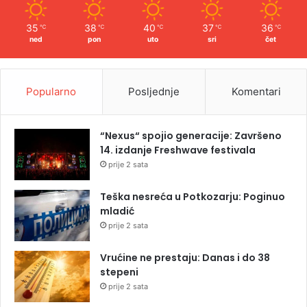
35
38
40
37
36
℃
℃
℃
℃
℃
ned
pon
uto
sri
čet
Popularno
Posljednje
Komentari
“Nexus“ spojio generacije: Završeno
14. izdanje Freshwave festivala
prije 2 sata
Teška nesreća u Potkozarju: Poginuo
mladić
prije 2 sata
Vrućine ne prestaju: Danas i do 38
stepeni
prije 2 sata