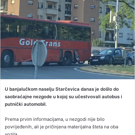
d
a
n
e
m
a
i
l
U banjalučkom naselju Starčevica danas je došlo do
saobraćajne nezgode u kojoj su učestvovali autobus i
putnički automobil.
Prema prvim informacijama, u nezgodi nije bilo
povrijeđenih, ali je pričinjena materijalna šteta na oba
vozila.