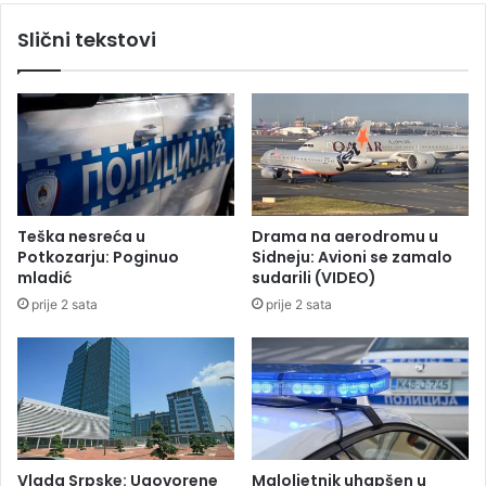
r
v
Slični tekstovi
:
r
D
d
o
i
b
o
i
d
o
a
k
j
r
e
i
d
Teška nesreća u
Drama na aerodromu u
v
o
Potkozarju: Poginuo
Sidneju: Avioni se zamalo
i
z
mladić
sudarili (VIDEO)
č
v
prije 2 sata
prije 2 sata
n
o
u
l
p
a
r
z
i
a
j
L
a
u
v
k
Vlada Srpske: Ugovorene
Maloljetnik uhapšen u