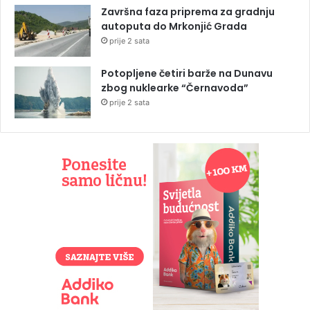
Završna faza priprema za gradnju
autoputa do Mrkonjić Grada
prije 2 sata
Potopljene četiri barže na Dunavu
zbog nuklearke “Černavoda”
prije 2 sata