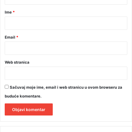
k
a
o
r
Ime
*
n
*
i
t
o
Email
*
Web stranica
Sačuvaj moje ime, email i web stranicu u ovom browseru za
buduće komentare.
A
l