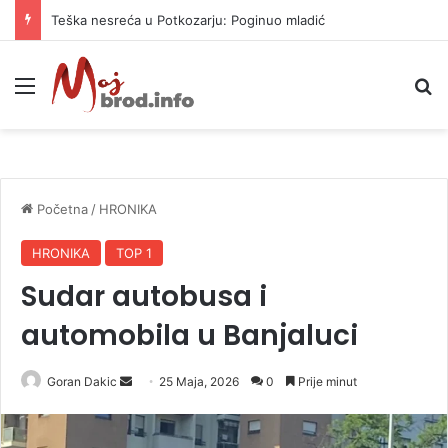
Teška nesreća u Potkozarju: Poginuo mladić
Meni
P
Početna
/
HRONIKA
HRONIKA
TOP 1
Sudar autobusa i
automobila u Banjaluci
Goran Dakic
S
25 Maja, 2026
0
Prije minut
e
n