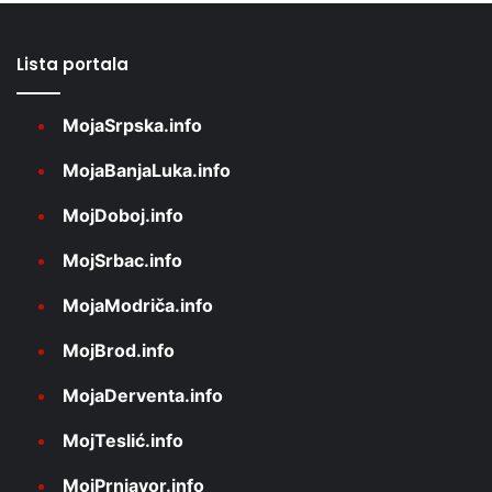
Lista portala
MojaSrpska.info
MojaBanjaLuka.info
MojDoboj.info
MojSrbac.info
MojaModriča.info
MojBrod.info
MojaDerventa.info
MojTeslić.info
MojPrnjavor.info