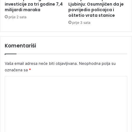
u
i
investicije za tri godine 7,4
Ljubinju: Osumnjičen da je
z
ć
milijardi maraka
povrijedio policajca i
a
oštetio vrata stanice
e
prije 2 sata
n
v
prije 3 sata
e
u
g
z
i
g
Komentariši
r
r
a
a
n
d
Vaša email adresa neće biti objavljivana.
Neophodna polja su
j
u
označena sa
*
e
i
g
z
K
e
d
n
o
a
o
t
m
c
a
e
i
n
d
e
n
a
z
t
a