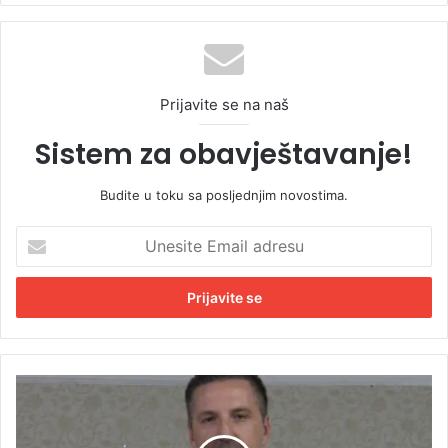
Prijavite se na naš
Sistem za obavještavanje!
Budite u toku sa posljednjim novostima.
U
n
e
s
i
t
e
E
S
m
I
a
P
i