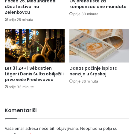
Počeo 26. Međunarodni
Ovjerene liste za
o
t
džez festival na
kompenzacione mandate
v
a
Zelenkovcu
prije 30 minuta
i
v
prije 28 minuta
ć
n
e
i
m
k
a
n
a
S
v
Let 3 i Z++ i Sébastien
Danas počinje isplata
j
Léger i Denis Sulta obilježili
penzija u Srpskoj
e
prvo veče Freshwavea
prije 36 minuta
t
prije 33 minute
s
k
o
Komentariši
m
p
r
Vaša email adresa neće biti objavljivana.
Neophodna polja su
v