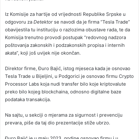
Iz Komisije za hartije od vrijednosti Republike Srpske u
odgovoru za
Detektor
se navodi da je firma “Tesla Trade”
obavijestila tu instituciju o razlozima obustave rada, te da
Komisija trenutno provodi postupak “redovnog nadzora
poštovanja zakonskih i podzakonskih propisa i internih
akata”, koji još uvijek nije okončan.
Direktor firme, Đuro Bajić, istog mjeseca kada je osnovao
Tesla Trade u Bijeljini, u Podgorici je osnovao firmu Crypto
Processor Labs koja nudi transfer bilo koje kriptovalute
preko bilo kojeg blockchaina, odnosno digitalne baze
podataka transakcija.
Na sajtu, u sekciji o mjerama za sigurnost i prevenciju
prevara, piše da taj dio prezentacije stiže ubrzo.
Đuro Bajić je u maju 2023. godine osnovao firmu i u