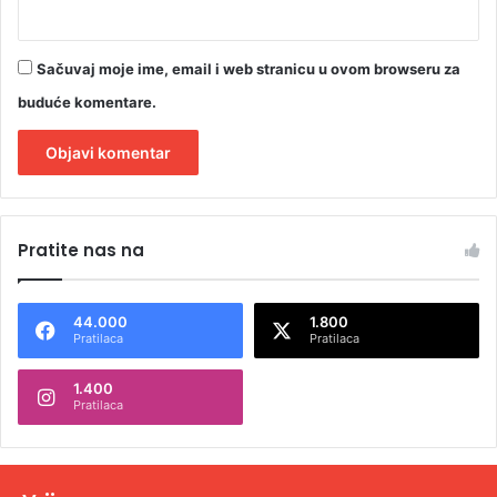
Sačuvaj moje ime, email i web stranicu u ovom browseru za
buduće komentare.
A
l
Pratite nas na
t
e
44.000
1.800
r
Pratilaca
Pratilaca
n
1.400
a
Pratilaca
t
i
v