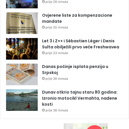
prije 28 minuta
Ovjerene liste za kompenzacione
mandate
prije 30 minuta
Let 3 i Z++ i Sébastien Léger i Denis
Sulta obilježili prvo veče Freshwavea
prije 33 minute
Danas počinje isplata penzija u
Srpskoj
prije 36 minuta
Dunav otkrio tajnu staru 80 godina:
Izronio motocikl Vermahta, nađene
kosti
prije 38 minuta