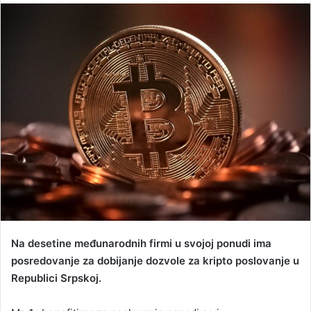
n
d
a
n
e
m
a
i
l
Na desetine međunarodnih firmi u svojoj ponudi ima
posredovanje za dobijanje dozvole za kripto poslovanje u
Republici Srpskoj.