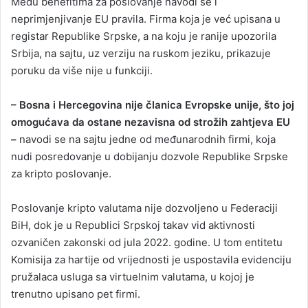
Među benefitima za poslovanje navodi se i
neprimjenjivanje EU pravila. Firma koja je već upisana u
registar Republike Srpske, a na koju je ranije upozorila
Srbija, na sajtu, uz verziju na ruskom jeziku, prikazuje
poruku da više nije u funkciji.
– Bosna i Hercegovina nije članica Evropske unije, što joj
omogućava da ostane nezavisna od strožih zahtjeva EU
–
navodi se na sajtu jedne od međunarodnih firmi, koja
nudi posredovanje u dobijanju dozvole Republike Srpske
za kripto poslovanje.
Poslovanje kripto valutama nije dozvoljeno u Federaciji
BiH, dok je u Republici Srpskoj takav vid aktivnosti
ozvaničen zakonski od jula 2022. godine. U tom entitetu
Komisija za hartije od vrijednosti je uspostavila evidenciju
pružalaca usluga sa virtuelnim valutama, u kojoj je
trenutno upisano pet firmi.