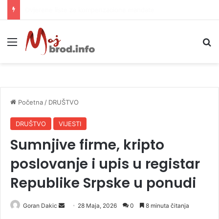
Let 3 i Z++ i Sébastien Léger i Denis Sulta obilježili prvo veče Freshwavea
Meni
P
Početna
/
DRUŠTVO
DRUŠTVO
VIJESTI
Sumnjive firme, kripto
poslovanje i upis u registar
Republike Srpske u ponudi
Goran Dakic
S
28 Maja, 2026
0
8 minuta čitanja
e