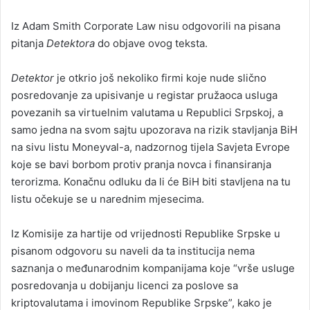
Iz Adam Smith Corporate Law nisu odgovorili na pisana
pitanja
Detektora
do objave ovog teksta.
Detektor
je otkrio još nekoliko firmi koje nude slično
posredovanje za upisivanje u registar pružaoca usluga
povezanih sa virtuelnim valutama u Republici Srpskoj, a
samo jedna na svom sajtu upozorava na rizik stavljanja BiH
na sivu listu Moneyval-a, nadzornog tijela Savjeta Evrope
koje se bavi borbom protiv pranja novca i finansiranja
terorizma. Konačnu odluku da li će BiH biti stavljena na tu
listu očekuje se u narednim mjesecima.
Iz Komisije za hartije od vrijednosti Republike Srpske u
pisanom odgovoru su naveli da ta institucija nema
saznanja o međunarodnim kompanijama koje “vrše usluge
posredovanja u dobijanju licenci za poslove sa
kriptovalutama i imovinom Republike Srpske”, kako je