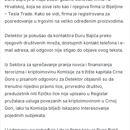
Hrvatskoj, koja se zove isto kao i njegova firma iz Bijeljine
– Tesla Trade. Kako se vidi, firma je registrovana za
posredovanje u trgovini na veliko određenim proizvodima.
Detektor
je pokušao da kontaktira Đuru Bajića preko
njegovih društvenih mreža, dostupnih kontakt telefona i e-
mail adresa, ali odgovor nije stigao do objave ovog teksta.
Iz Sektora za sprečavanje pranja novca i finansiranja
terorizma i kriptoimovinu Komisije za tržište kapitala Crne
Gore u pisanom odgovoru za
Detekto
r objasnili su da
trenutno nijedno pravno lice, privredno društvo,
preduzetnik niti fizičko lice nije upisano u Registar
pružalaca usluga povezanih sa kriptoimovinom u Crnoj
Gori, iako ta Komisija bilježi iskazano interesovanje
pojedinih subjekata.
U odgovoru se potvrđuje i da je firma koju je Đuro Bajić