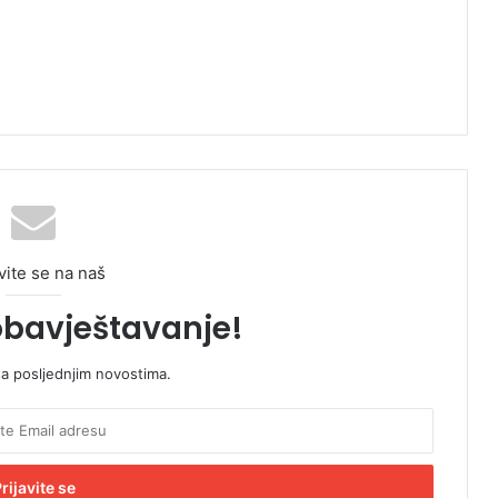
vite se na naš
obavještavanje!
sa posljednjim novostima.