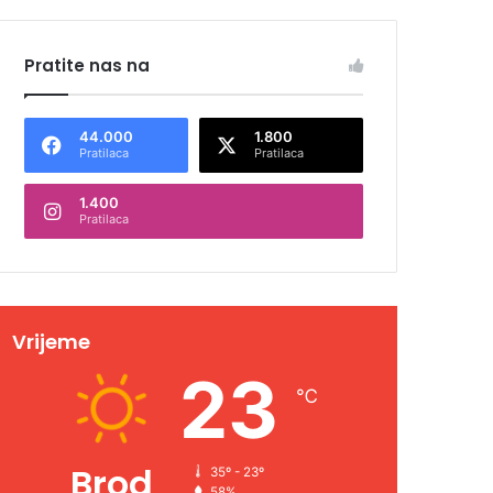
Pratite nas na
44.000
1.800
Pratilaca
Pratilaca
1.400
Pratilaca
Vrijeme
23
℃
Brod
35º - 23º
58%