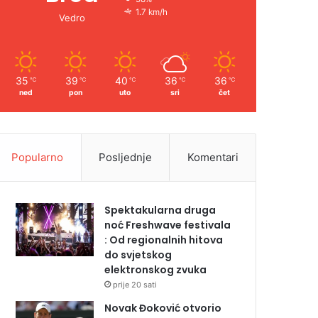
1.7 km/h
Vedro
35
39
40
36
36
℃
℃
℃
℃
℃
ned
pon
uto
sri
čet
Popularno
Posljednje
Komentari
Spektakularna druga
noć Freshwave festivala
: Od regionalnih hitova
do svjetskog
elektronskog zvuka
prije 20 sati
Novak Đoković otvorio