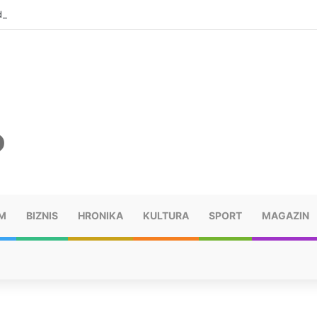
ušu: “Taj poraz me uništio”
M
BIZNIS
HRONIKA
KULTURA
SPORT
MAGAZIN