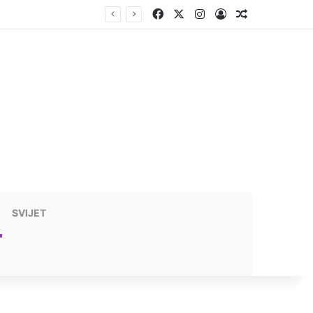
Facebook
X
Instagram
Prijavite se
Nasumični t
SVIJET