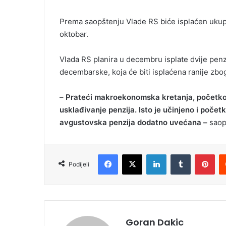
Prema saopštenju Vlade RS biće isplaćen ukup
oktobar.
Vlada RS planira u decembru isplate dvije pen
decembarske, koja će biti isplaćena ranije zbo
–
Prateći makroekonomska kretanja, početkom
usklađivanje
penzija. Isto je učinjeno i poče
avgustovska penzija dodatno uvećana –
saopš
Facebook
X
LinkedIn
Tumblr
Pinterest
Podijeli
Goran Dakic