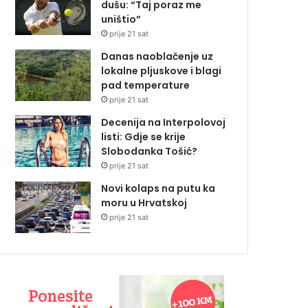
dušu: “Taj poraz me
uništio”
prije 21 sat
Danas naoblačenje uz
lokalne pljuskove i blagi
pad temperature
prije 21 sat
Decenija na Interpolovoj
listi: Gdje se krije
Slobodanka Tošić?
prije 21 sat
Novi kolaps na putu ka
moru u Hrvatskoj
prije 21 sat