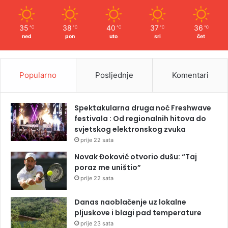
35
38
40
37
36
℃
℃
℃
℃
℃
ned
pon
uto
sri
čet
Popularno
Posljednje
Komentari
Spektakularna druga noć Freshwave
festivala : Od regionalnih hitova do
svjetskog elektronskog zvuka
prije 22 sata
Novak Đoković otvorio dušu: “Taj
poraz me uništio”
prije 22 sata
Danas naoblačenje uz lokalne
pljuskove i blagi pad temperature
prije 23 sata