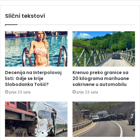
n
n
u
a
Slični tekstovi
b
k
i
r
s
o
t
v
v
u
a
E
m
v
a
r
t
o
Decenija na Interpolovoj
Krenuo preko granice sa
u
p
listi: Gdje se krije
20 kilograma marihuane
r
e
Slobodanka Tošić?
sakrivene u automobilu
a
:
prije 23 sata
prije 23 sata
n
S
t
i
a
n
i
š
a
O