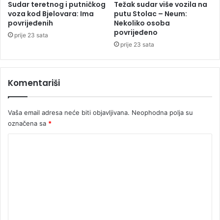
v
Sudar teretnog i putničkog
Težak sudar više vozila na
u
voza kod Bjelovara: Ima
putu Stolac – Neum:
k
povrijeđenih
Nekoliko osoba
povrijeđeno
a
prije 23 sata
s
prije 23 sata
u
d
i
Komentariši
v
e
l
Vaša email adresa neće biti objavljivana.
Neophodna polja su
i
označena sa
*
k
o
K
f
o
i
n
m
a
e
l
e
n
L
t
i