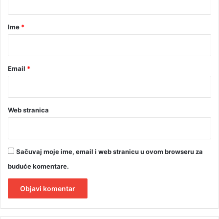
g
a
e
r
Ime
*
š
*
a
m
p
Email
*
i
o
n
a
Web stranica
!
Sačuvaj moje ime, email i web stranicu u ovom browseru za
buduće komentare.
A