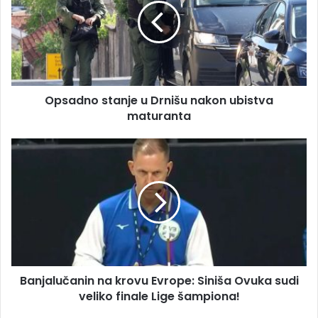
i
a
l
d
a
n
d
o
r
s
e
t
s
Opsadno stanje u Drnišu nakon ubistva
a
u
maturanta
n
j
e
B
u
a
D
n
r
j
n
a
i
l
š
u
u
č
n
a
a
Banjalučanin na krovu Evrope: Siniša Ovuka sudi
n
k
veliko finale Lige šampiona!
i
o
n