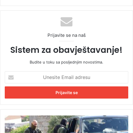
Prijavite se na naš
Sistem za obavještavanje!
Budite u toku sa posljednjim novostima.
U
n
e
s
i
t
e
E
O
m
p
a
s