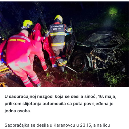
n
d
a
n
e
m
a
i
l
U saobraćajnoj nezgodi koja se desila sinoć, 16. maja,
prilikom slijetanja automobila sa puta povrijeđena je
jedna osoba.
Saobraćajka se desila u Karanovcu u 23.15, a na licu