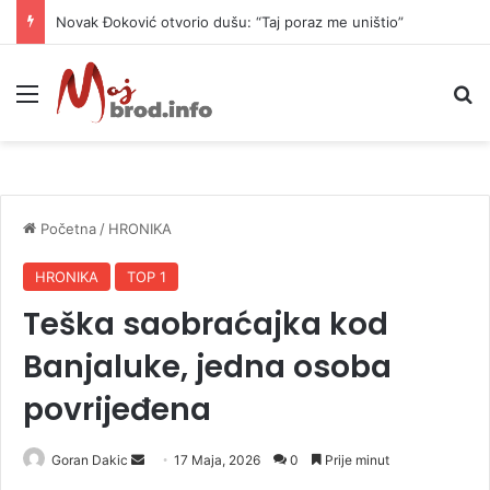
Novak Đoković otvorio dušu: “Taj poraz me uništio”
Meni
P
Početna
/
HRONIKA
HRONIKA
TOP 1
Teška saobraćajka kod
Banjaluke, jedna osoba
povrijeđena
Goran Dakic
S
17 Maja, 2026
0
Prije minut
e