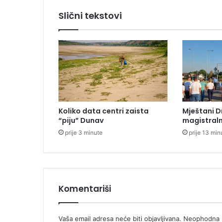
a
Slični tekstovi
n
j
a
z
a
ž
i
v
o
Koliko data centri zaista
Mještani D
t
“piju” Dunav
magistraln
b
prije 3 minute
prije 13 min
e
z
o
v
i
s
Komentariši
n
o
s
Vaša email adresa neće biti objavljivana.
Neophodna p