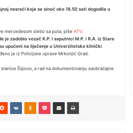
jnoj nesreći koja se sinoć oko 18.50 sati dogodila u
ove mercedesom sletio sa puta, piše
ATV.
 je zadobio vozač K.P. i saputnici M.P. i R.A. iz Stare
 su upućeni na liječenje u Univerzitetsko klinički
eno je iz Policijske uprave Mrkonjić Grad.
jske stanice Šipovo, a rad na dokumentovanju saobraćajne
Reddit
VKontakte
Odnoklassniki
Pocket
Podijeli putem Emaila
Odštampaj