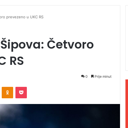
voro prevezeno u UKC RS
Šipova: Četvoro
C RS
0
Prije minut
ontakte
Odnoklassniki
Pocket