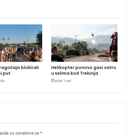
u
S
r
b
i
j
i
:
G
r
ragočaja blokirali
Helikopter ponovo gasi vatru
o
i put
u selima kod Trebinja
b
uta
prije 1 sat
a
r
g
a
i
z
b
o
i
olja su označena sa
*