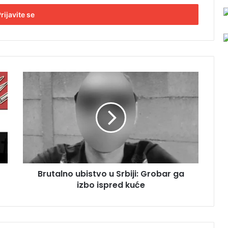
B
r
u
t
a
l
n
o
u
Brutalno ubistvo u Srbiji: Grobar ga
b
izbo ispred kuće
i
s
t
v
o