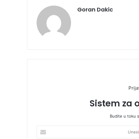
Goran Dakic
Prija
Sistem za 
Budite u toku 
U
n