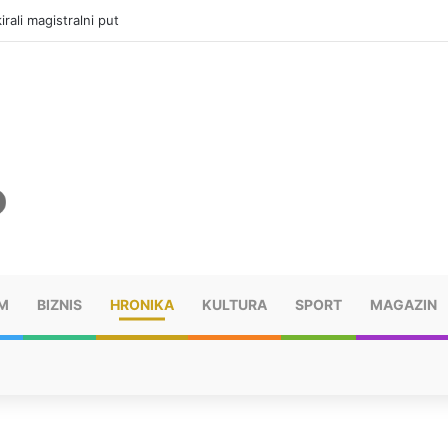
vatru u selima kod Trebinja
M
BIZNIS
HRONIKA
KULTURA
SPORT
MAGAZIN