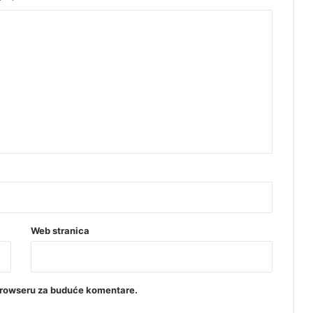
s
p
r
e
d
k
u
ć
e
Web stranica
browseru za buduće komentare.