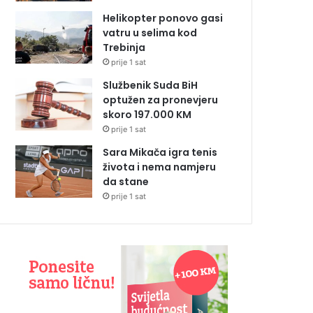
Helikopter ponovo gasi
vatru u selima kod
Trebinja
prije 1 sat
Službenik Suda BiH
optužen za pronevjeru
skoro 197.000 KM
prije 1 sat
Sara Mikača igra tenis
života i nema namjeru
da stane
prije 1 sat