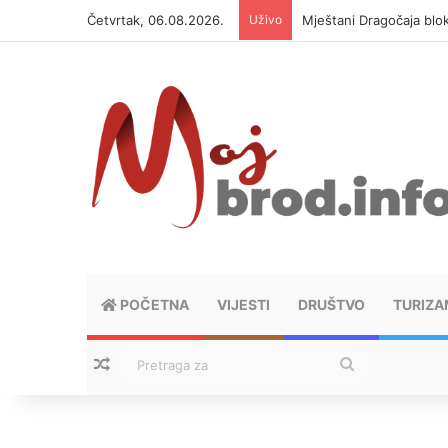
Četvrtak, 06.08.2026.
Uživo
Helikopter ponovo gasi 
POČETNA
VIJESTI
DRUŠTVO
TURIZA
Nasumični tekstovi
Pretraga
za