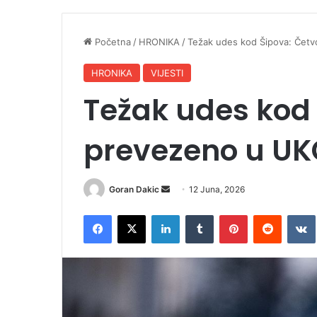
Početna
/
HRONIKA
/
Težak udes kod Šipova: Čet
HRONIKA
VIJESTI
Težak udes kod 
prevezeno u UK
Goran Dakic
S
12 Juna, 2026
e
Facebook
X
LinkedIn
Tumblr
Pinterest
Reddit
VK
n
d
a
n
e
m