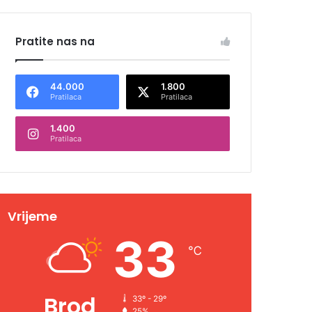
Pratite nas na
44.000
1.800
Pratilaca
Pratilaca
1.400
Pratilaca
Vrijeme
33
℃
Brod
33º - 29º
25%