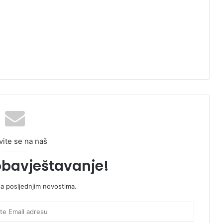
vite se na naš
obavještavanje!
sa posljednjim novostima.