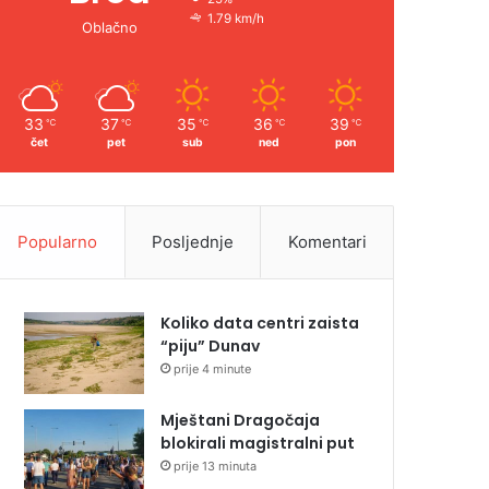
1.79 km/h
Oblačno
33
37
35
36
39
℃
℃
℃
℃
℃
čet
pet
sub
ned
pon
Popularno
Posljednje
Komentari
Koliko data centri zaista
“piju” Dunav
prije 4 minute
Mještani Dragočaja
blokirali magistralni put
prije 13 minuta