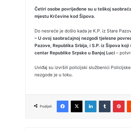
Četiri osobe povrijeđene su u teškoj saobraća
mjestu Krčevine kod Šipova.
Do nesreće je došlo kada je K.P. iz Stare Paz
– U ovoj saobraćajnoj nezgodi tjelesne povrede
Pazove, Republika Srbija, i S.P. iz Šipova koji
centar Republike Srpske u Banjoj Luci
–
potvrđ
Uviđaj su izvršili policijski službenici Polici
nezgode je u toku.
Facebook
X
LinkedIn
Tumblr
Pinterest
Podijeli