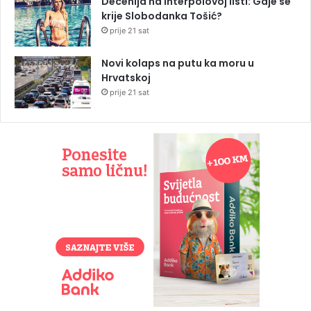
Decenija na Interpolovoj listi: Gdje se
krije Slobodanka Tošić?
prije 21 sat
Novi kolaps na putu ka moru u
Hrvatskoj
prije 21 sat