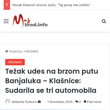
Novak Đoković otvorio dušu: “Taj poraz me uništio”
Meni
P
Početna
/
HRONIKA
HRONIKA
Težak udes na brzom putu
Banjaluka – Klašnice:
Sudarila se tri automobila
Veliborka Šutilović
S
1 Novembra, 2025
0
Prije minut
e