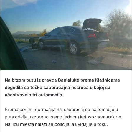
n
d
a
n
e
m
a
i
l
Na brzom putu iz pravca Banjaluke prema Klašnicama
dogodila se teška saobraćajna nesreća u kojoj su
učestvovala tri automobila.
Prema prvim informacijama, saobraćaj se na tom dijelu
puta odvija usporeno, samo jednom kolovoznom trakom.
Na licu mjesta nalazi se policija, a uviđaj je u toku.