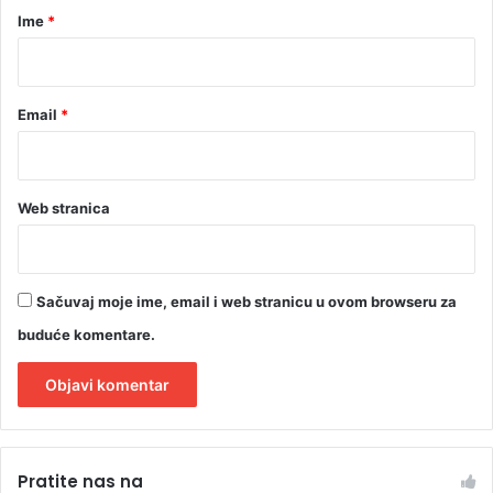
r
Ime
*
*
Email
*
Web stranica
Sačuvaj moje ime, email i web stranicu u ovom browseru za
buduće komentare.
A
l
Pratite nas na
t