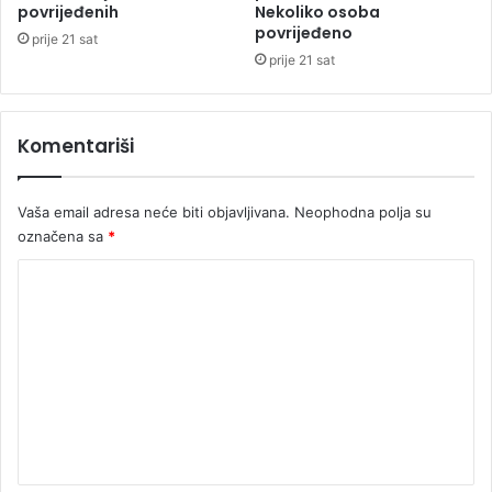
a
povrijeđenih
Nekoliko osoba
povrijeđeno
d
prije 21 sat
u
prije 21 sat
m
o
l
Komentariši
i
t
v
Vaša email adresa neće biti objavljivana.
Neophodna polja su
i
označena sa
*
i
t
K
i
š
o
i
m
n
e
i
n
t
a