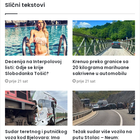
Slični tekstovi
e
s
z
k
n
e
i
z
č
a
k
d
o
u
j
š
s
n
Decenija na Interpolovoj
Krenuo preko granice sa
t
i
listi: Gdje se krije
20 kilograma marihuane
a
c
Slobodanka Tošić?
sakrivene u automobilu
n
e
prije 21 sat
prije 21 sat
i
c
i
:
N
o
v
i
Sudar teretnog i putničkog
Težak sudar više vozila na
S
voza kod Bjelovara: Ima
putu Stolac – Neum: