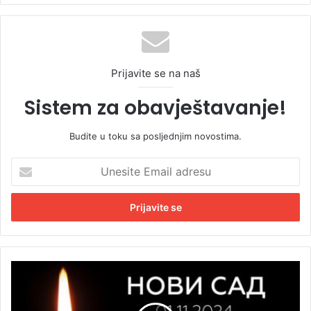
Prijavite se na naš
Sistem za obavještavanje!
Budite u toku sa posljednjim novostima.
U
n
e
s
i
t
e
E
G
m
o
a
d
i