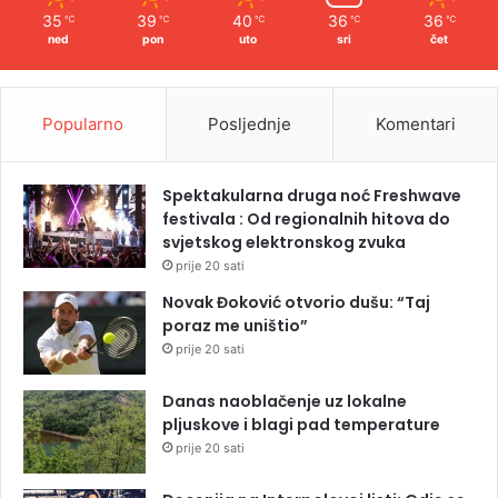
35
39
40
36
36
℃
℃
℃
℃
℃
ned
pon
uto
sri
čet
Popularno
Posljednje
Komentari
Spektakularna druga noć Freshwave
festivala : Od regionalnih hitova do
svjetskog elektronskog zvuka
prije 20 sati
Novak Đoković otvorio dušu: “Taj
poraz me uništio”
prije 20 sati
Danas naoblačenje uz lokalne
pljuskove i blagi pad temperature
prije 20 sati