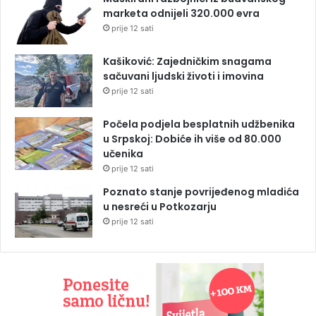
marketa odnijeli 320.000 evra
prije 12 sati
Kašiković: Zajedničkim snagama
sačuvani ljudski životi i imovina
prije 12 sati
Počela podjela besplatnih udžbenika
u Srpskoj: Dobiće ih više od 80.000
učenika
prije 12 sati
Poznato stanje povrijeđenog mladića
u nesreći u Potkozarju
prije 12 sati