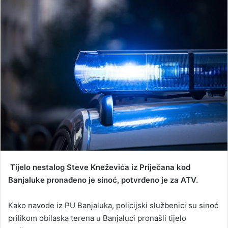
n
d
a
n
e
m
a
i
l
Tijelo nestalog Steve Kneževića iz Priječana kod
Banjaluke pronađeno je sinoć, potvrđeno je za ATV.
Kako navode iz PU Banjaluka, policijski službenici su sinoć
prilikom obilaska terena u Banjaluci pronašli tijelo