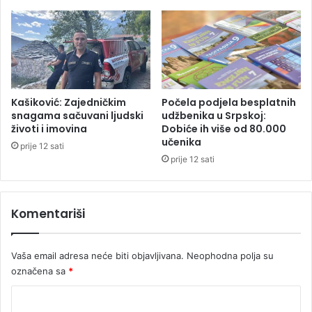
a
b
r
r
t
o
n
v
e
o
r
l
k
j
Kašiković: Zajedničkim
Počela podjela besplatnih
u
a
snagama sačuvani ljudski
udžbenika u Srpskoj:
i
životi i imovina
Dobiće ih više od 80.000
č
učenika
u
k
prije 12 sati
p
o
prije 12 sati
e
j
r
u
i
l
Komentariši
o
i
j
c
o
i
Vaša email adresa neće biti objavljivana.
Neophodna polja su
j
u
označena sa
*
p
S
i
a
K
š
r