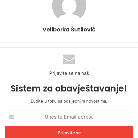
Veliborka Šutilović
Prijavite se na naš
Sistem za obavještavanje!
Budite u toku sa posljednjim novostima.
U
n
e
s