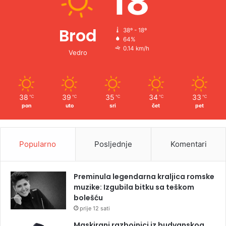
18
Brod
38º - 18º
64%
0.14 km/h
Vedro
38
39
35
34
33
℃
℃
℃
℃
℃
pon
uto
sri
čet
pet
Popularno
Posljednje
Komentari
Preminula legendarna kraljica romske
muzike: Izgubila bitku sa teškom
bolešću
prije 12 sati
Maskirani razbojnici iz budvanskog