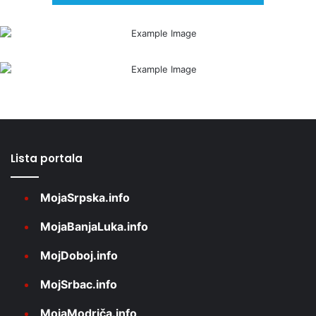
Lista portala
MojaSrpska.info
MojaBanjaLuka.info
MojDoboj.info
MojSrbac.info
MojaModriča.info