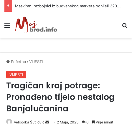
Maskirani razbojnici iz budvanskog marketa odnijeli 320.000 evra
Meni
P
Početna
/
VIJESTI
VIJESTI
Tragičan kraj potrage:
Pronađeno tijelo nestalog
Banjalučanina
Veliborka Šutilović
S
2 Maja, 2025
0
Prije minut
e