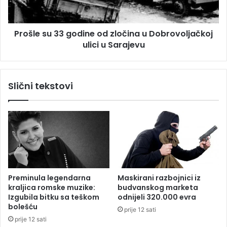
o
s
p
u
o
3
l
Prošle su 33 godine od zločina u Dobrovoljačkoj
3
i
ulici u Sarajevu
g
c
o
a
d
j
i
Slični tekstovi
c
n
u
e
k
o
o
d
j
z
i
l
j
o
e
č
t
i
Preminula legendarna
Maskirani razbojnici iz
u
n
kraljica romske muzike:
budvanskog marketa
k
a
Izgubila bitku sa teškom
odnijeli 320.000 evra
a
u
bolešću
prije 12 sati
o
D
prije 12 sati
p
o