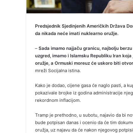
Predsjednik Sjedinjenih Američkih Država Dona
da nikada neće imati nuklearno oružje.
–
Sada imamo najjaču granicu, najbolju berzu i
uzgred, imamo i Islamsku Republiku Iran koja 
oružje, a Ormuski moreuz će uskoro biti otvo
mreži Socijalna istina.
Kako je dodao, cijene gasa će naglo pasti, a k
pokazivale brojke iz godina administracije nj
rekordnom inflacijom.
Tramp je prethodno, u subotu, najavio da bi n
bude potpisan danas i ocenio da će tim doku
oružja, uz najavu da će nakon njegovog potpi