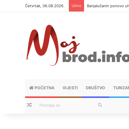
Četvrtak, 06.08.2026.
Uživo
Banjalučanin ponovo u
POČETNA
VIJESTI
DRUŠTVO
TURIZA
Nasumični tekstovi
Pretraga
za