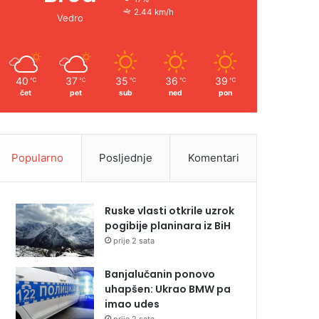
2.44 km/h
Vedro
40
37
35
36
39
℃
℃
℃
℃
℃
čet
pet
sub
ned
pon
Popularno
Posljednje
Komentari
Ruske vlasti otkrile uzrok
pogibije planinara iz BiH
prije 2 sata
Banjalučanin ponovo
uhapšen: Ukrao BMW pa
imao udes