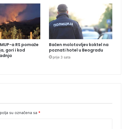
r
s
k
e
:
P
o
r MUP-a RS pomaže
Bačen molotovljev koktel na
p
a, gori i kod
poznati hotel u Beogradu
o
ladnja
prije 3 sata
v
i
ć
e
v
t
i
m
s
l
olja su označena sa
*
a
v