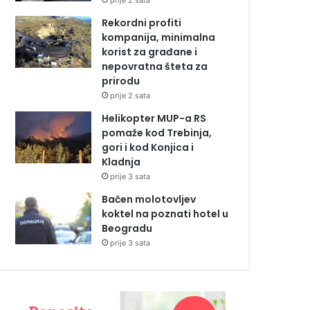
prije 2 sata
Rekordni profiti
kompanija, minimalna
korist za građane i
nepovratna šteta za
prirodu
prije 2 sata
Helikopter MUP-a RS
pomaže kod Trebinja,
gori i kod Konjica i
Kladnja
prije 3 sata
Bačen molotovljev
koktel na poznati hotel u
Beogradu
prije 3 sata