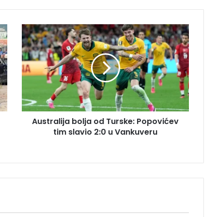
A
u
s
t
r
a
l
i
j
Australija bolja od Turske: Popovićev
a
tim slavio 2:0 u Vankuveru
b
o
l
j
a
o
d
T
u