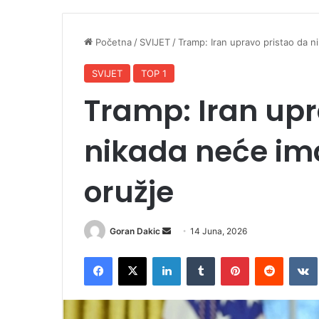
Početna
/
SVIJET
/
Tramp: Iran upravo pristao da n
SVIJET
TOP 1
Tramp: Iran upr
nikada neće im
oružje
Goran Dakic
S
14 Juna, 2026
e
Facebook
X
LinkedIn
Tumblr
Pinterest
Reddit
VK
n
d
a
n