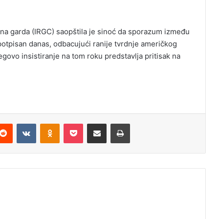
rna garda (IRGC) saopštila je sinoć da sporazum između
 potpisan danas, odbacujući ranije tvrdnje američkog
ovo insistiranje na tom roku predstavlja pritisak na
Reddit
VKontakte
Odnoklassniki
Pocket
Podijeli putem Emaila
Odštampaj