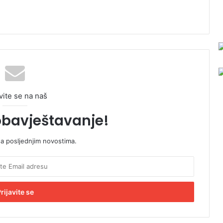
vite se na naš
obavještavanje!
sa posljednjim novostima.