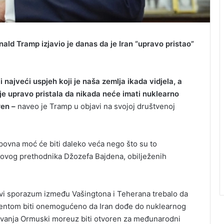
ld Tramp izjavio je danas da je Iran “upravo pristao”
 najveći uspjeh koji je naša zemlja ikada vidjela, a
je upravo pristala da nikada neće imati nuklearno
ren –
naveo je Tramp u objavi na svojoj društvenoj
upovna moć će biti daleko veća nego što su to
egovog prethodnika Džozefa Bajdena, obilježenih
ovi sporazum između Vašingtona i Teherana trebalo da
mentom biti onemogućeno da Iran dođe do nuklearnog
sivanja Ormuski moreuz biti otvoren za međunarodni