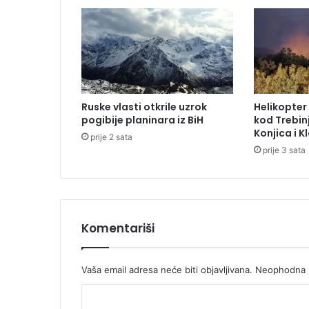
r
a
j
e
v
u
:
Ruske vlasti otkrile uzrok
Helikopte
S
pogibije planinara iz BiH
kod Trebinj
a
Konjica i K
prije 2 sata
u
prije 3 sata
t
o
m
o
b
i
Komentariši
l
a
o
Vaša email adresa neće biti objavljivana.
Neophodna p
t
K
p