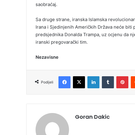
saobraćaj.
Sa druge strane, iranska Islamska revoluciona
Irana i Sjedinjenih Američkih Država neće biti
predsjednika Donalda Trampa, uz ocjenu da njeg
iranski pregovarački tim.
Nezavisne
Facebook
X
LinkedIn
Tumblr
Pinterest
Podijeli
Goran Dakic