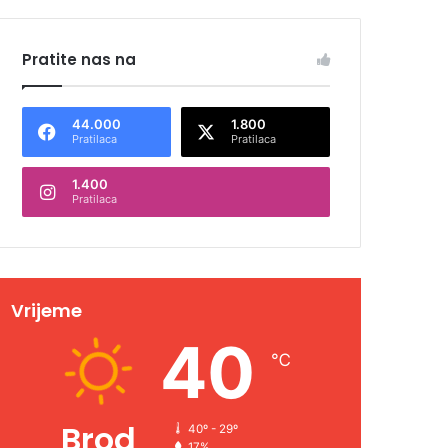
Pratite nas na
44.000
1.800
Pratilaca
Pratilaca
1.400
Pratilaca
Vrijeme
40
℃
Brod
40º - 29º
17%