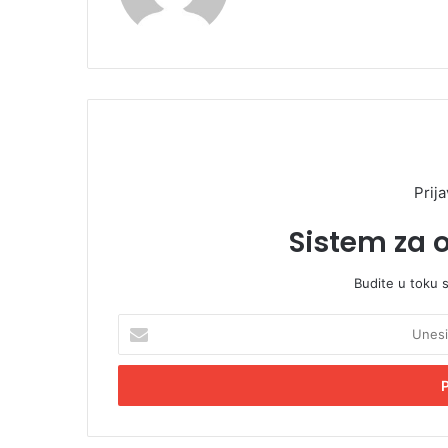
Prija
Sistem za 
Budite u toku 
U
n
e
s
i
t