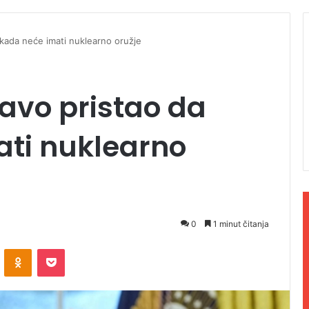
ikada neće imati nuklearno oružje
avo pristao da
ati nuklearno
0
1 minut čitanja
ontakte
Odnoklassniki
Pocket