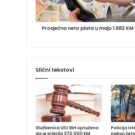
e
r
č
e
n
s
a
u
Prosječna neto plata u maju 1.682 KM
n
e
t
o
p
l
a
Slični tekstovi
t
a
u
m
a
j
u
1
.
Službenica UIO BiH optužena
Policija is
6
da je prikrila 370.000 KM
nakon četi