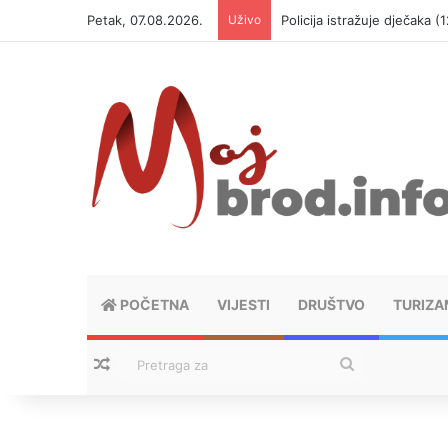
Petak, 07.08.2026.
Uživo
Policija istražuje dječaka 
POČETNA
VIJESTI
DRUŠTVO
TURIZA
Nasumični tekstovi
Pretraga
za