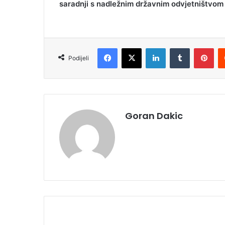
saradnji s nadležnim državnim odvjetništvom
Facebook
X
LinkedIn
Tumblr
Pinterest
Podijeli
Goran Dakic