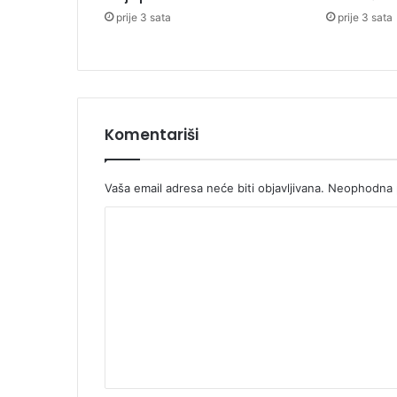
8
prije 3 sata
prije 3 sata
2
K
M
Komentariši
Vaša email adresa neće biti objavljivana.
Neophodna p
K
o
m
e
n
t
a