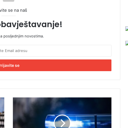
vite se na naš
obavještavanje!
sa posljednjim novostima.
U
ž
a
s
u