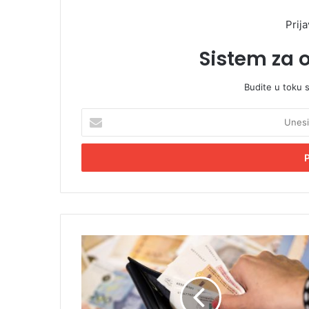
Prija
Sistem za 
Budite u toku 
U
n
e
s
i
t
e
E
m
P
a
r
i
o
l
s
a
j
d