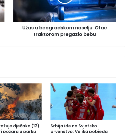
b
e
o
g
Užas u beogradskom naselju: Otac
r
traktorom pregazio bebu
a
d
s
k
o
m
n
a
s
e
l
j
u
:
O
tražuje dječaka (12)
Srbija ide na Svjetsko
t
ri požara u parku
prvenstvo: Velika pobjeda