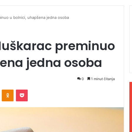
inuo u bolnici, uhapšena jedna osoba
Muškarac preminuo
šena jedna osoba
0
1 minut čitanja
ontakte
Odnoklassniki
Pocket