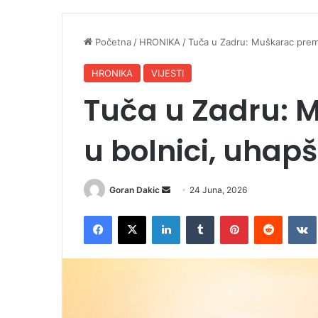
Početna
/
HRONIKA
/
Tuča u Zadru: Muškarac prem
HRONIKA
VIJESTI
Tuča u Zadru: 
u bolnici, uhap
Goran Dakic
S
24 Juna, 2026
e
Facebook
X
LinkedIn
Tumblr
Pinterest
Reddit
VK
n
d
a
n
e
m