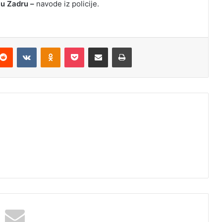
 u Zadru –
navode iz policije.
Reddit
VKontakte
Odnoklassniki
Pocket
Podijeli putem Emaila
Odštampaj