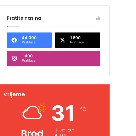
Pratite nas na
44.000
1.800
Pratilaca
Pratilaca
1.400
Pratilaca
Vrijeme
31
℃
Brod
31º - 26º
38%