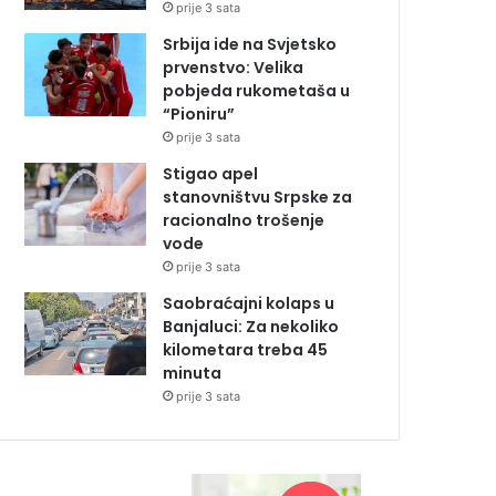
prije 3 sata
Srbija ide na Svjetsko
prvenstvo: Velika
pobjeda rukometaša u
“Pioniru”
prije 3 sata
Stigao apel
stanovništvu Srpske za
racionalno trošenje
vode
prije 3 sata
Saobraćajni kolaps u
Banjaluci: Za nekoliko
kilometara treba 45
minuta
prije 3 sata