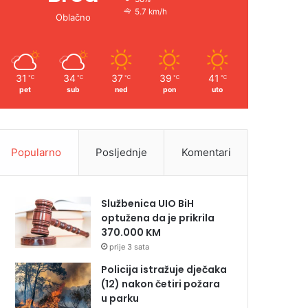
5.7 km/h
Oblačno
31
34
37
39
41
℃
℃
℃
℃
℃
pet
sub
ned
pon
uto
Popularno
Posljednje
Komentari
Službenica UIO BiH
optužena da je prikrila
370.000 KM
prije 3 sata
Policija istražuje dječaka
(12) nakon četiri požara
u parku