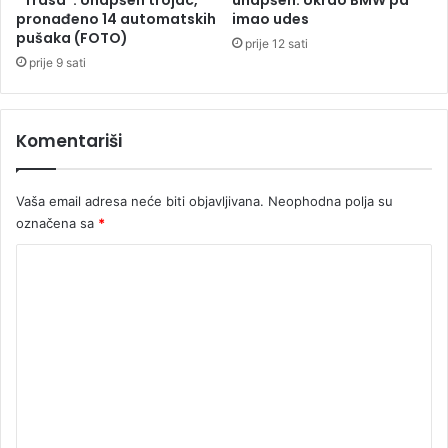
e
pronađeno 14 automatskih
imao udes
pušaka (FOTO)
v
prije 12 sati
n
prije 9 sati
i
r
e
Komentariši
d
Vaša email adresa neće biti objavljivana.
Neophodna polja su
označena sa
*
K
o
m
e
n
t
a