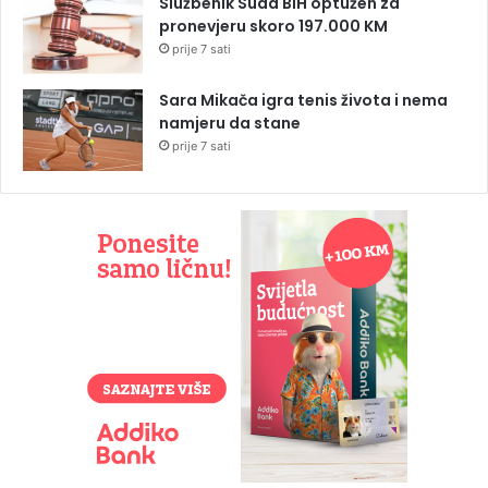
Službenik Suda BiH optužen za
pronevjeru skoro 197.000 KM
prije 7 sati
Sara Mikača igra tenis života i nema
namjeru da stane
prije 7 sati