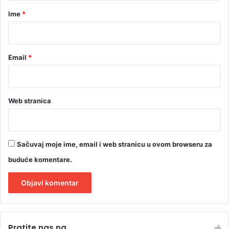
r
Ime
*
*
Email
*
Web stranica
Sačuvaj moje ime, email i web stranicu u ovom browseru za
buduće komentare.
A
l
Pratite nas na