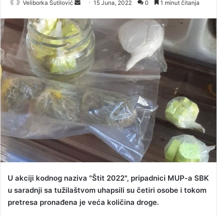
Veliborka Šutilović
S
15 Juna, 2022
0
1 minut čitanja
e
n
d
a
n
e
m
a
i
l
U akciji kodnog naziva "Štit 2022", pripadnici MUP-a SBK
u saradnji sa tužilaštvom uhapsili su četiri osobe i tokom
pretresa pronađena je veća količina droge.