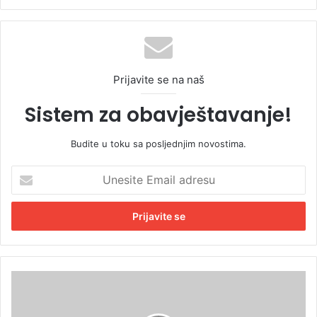
Prijavite se na naš
Sistem za obavještavanje!
Budite u toku sa posljednjim novostima.
U
n
e
s
i
t
e
E
B
m
r
a
o