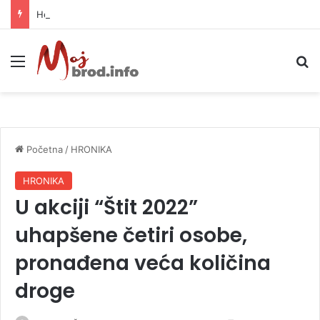
Helikopter ponovo gasi vatru u selima kod Trebinja
Meni
P
Početna
/
HRONIKA
HRONIKA
U akciji “Štit 2022”
uhapšene četiri osobe,
pronađena veća količina
droge