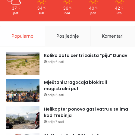
37
34
36
40
42
℃
℃
℃
℃
℃
pet
sub
ned
pon
uto
Popularno
Posljednje
Komentari
Koliko data centri zaista “piju” Dunav
prije 6 sati
Mještani Dragočaja blokirali
magistralni put
prije 6 sati
Helikopter ponovo gasi vatru u selima
kod Trebinja
prije 7 sati