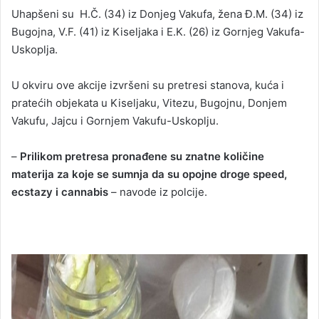
Uhapšeni su H.Č. (34) iz Donjeg Vakufa, žena Đ.M. (34) iz
Bugojna, V.F. (41) iz Kiseljaka i E.K. (26) iz Gornjeg Vakufa-
Uskoplja.
U okviru ove akcije izvršeni su pretresi stanova, kuća i
pratećih objekata u Kiseljaku, Vitezu, Bugojnu, Donjem
Vakufu, Jajcu i Gornjem Vakufu-Uskoplju.
–
Prilikom pretresa pronađene su znatne količine
materija za koje se sumnja da su opojne droge speed,
ecstazy i cannabis
– navode iz polcije.