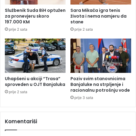
g
H
r
Službenik Suda BiH optužen
Sara Mikača igra tenis
i
a
za pronevjeru skoro
života i nema namjeru da
g
n
197.000 KM
stane
r
i
prije 2 sata
prije 2 sata
a
č
n
n
a
e
j
p
v
r
e
e
ć
l
u
a
Uhapšeni u akciji “Trasa”
Poziv svim stanovnicima
u
z
sproveden u OJT Banjaluka
Banjaluke na strpljenje i
t
e
racionalnu potrošnju vode
prije 2 sata
a
s
prije 3 sata
k
a
m
t
i
r
Komentariši
c
i
u
e
u
v