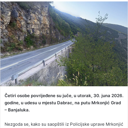
n
d
a
n
e
m
a
i
l
Četiri osobe povrijeđene su juče, u utorak, 30. juna 2026.
godine, u udesu u mjestu Dabrac, na putu Mrkonjić Grad
– Banjaluka.
Nezgoda se, kako su saopštili iz Policijske uprave Mrkonjić