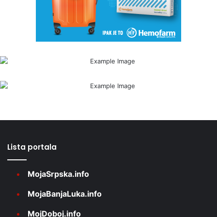
Lista portala
MojaSrpska.info
MojaBanjaLuka.info
MojDoboj.info