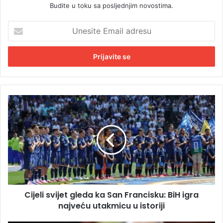
Budite u toku sa posljednjim novostima.
U
n
e
s
i
t
e
E
C
m
i
a
j
i
e
l
l
a
i
d
s
r
v
e
i
s
Cijeli svijet gleda ka San Francisku: BiH igra
j
u
najveću utakmicu u istoriji
e
t