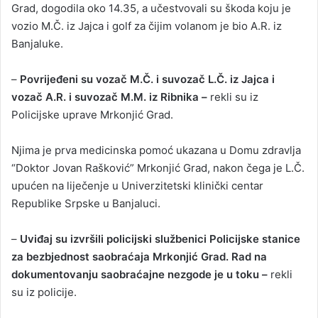
Grad, dogodila oko 14.35, a učestvovali su škoda koju je
vozio M.Č. iz Jajca i golf za čijim volanom je bio A.R. iz
Banjaluke.
–
Povrijeđeni su vozač M.Č. i suvozač L.Č. iz Jajca i
vozač A.R. i suvozač M.M. iz Ribnika –
rekli su iz
Policijske uprave Mrkonjić Grad.
Njima je prva medicinska pomoć ukazana u Domu zdravlja
“Doktor Jovan Rašković” Mrkonjić Grad, nakon čega je L.Č.
upućen na liječenje u Univerzitetski klinički centar
Republike Srpske u Banjaluci.
–
Uviđaj su izvršili policijski službenici Policijske stanice
za bezbjednost saobraćaja Mrkonjić Grad. Rad na
dokumentovanju saobraćajne nezgode je u toku –
rekli
su iz policije.