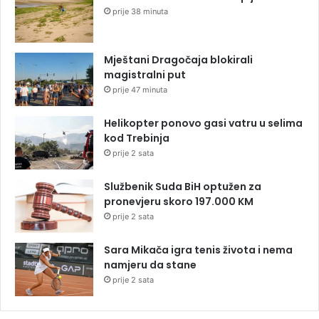
prije 38 minuta
Mještani Dragočaja blokirali
magistralni put
prije 47 minuta
Helikopter ponovo gasi vatru u selima
kod Trebinja
prije 2 sata
Službenik Suda BiH optužen za
pronevjeru skoro 197.000 KM
prije 2 sata
Sara Mikača igra tenis života i nema
namjeru da stane
prije 2 sata