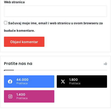
Web stranica
Sačuvaj moje ime, email i web stranicu u ovom browseru za
buduće komentare.
A
l
Pratite nas na
t
e
44.000
1.800
r
Pratilaca
Pratilaca
n
1.400
a
Pratilaca
t
i