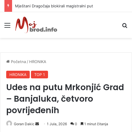
Helikopter ponovo gasi vatru u selima kod Trebinja
Meni
P
Početna
/
HRONIKA
HRONIKA
TOP 1
Udes na putu Mrkonjić Grad
– Banjaluka, četvoro
povrijeđenih
Goran Dakic
S
1 Jula, 2026
0
1 minut čitanja
e