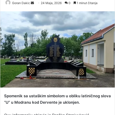
Goran Dakic
S
24 Maja, 2026
0
1 minut čitanja
e
n
d
a
n
e
m
a
i
l
Spomenik sa ustaškim simbolom u obliku latiničnog slova
“U” u Modranu kod Dervente je uklonjen.