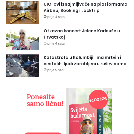
UIO lovi iznajmljivače na platformama
Airbnb, Booking i Locktrip
prije 4 sata
Otkazan koncert Jelene Karleuše u
Hrvatskoj
prije 4 sata
Katastrofa u Kolumbiji: Ima mrtvih i
nestalih, ljudi zarobljeni u ruševinama
prije 5 sati