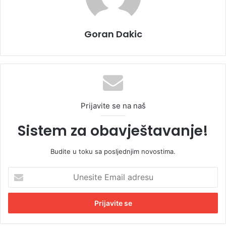
Goran Dakic
Prijavite se na naš
Sistem za obavještavanje!
Budite u toku sa posljednjim novostima.
U
n
e
s
i
t