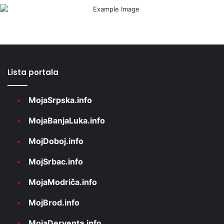
Lista portala
MojaSrpska.info
MojaBanjaLuka.info
MojDoboj.info
MojSrbac.info
MojaModriča.info
MojBrod.info
MojaDerventa.info