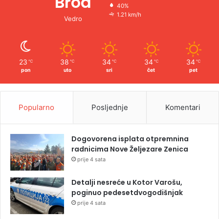
Brod
40%
1.21 km/h
Vedro
23
38
34
34
34
℃
℃
℃
℃
℃
pon
uto
sri
čet
pet
Popularno
Posljednje
Komentari
Dogovorena isplata otpremnina
radnicima Nove Željezare Zenica
prije 4 sata
Detalji nesreće u Kotor Varošu,
poginuo pedesetdvogodišnjak
prije 4 sata