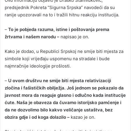
Ovu informaciju objavio je Draško Stanivuković,
predsjednik Pokreta “Sigurna Srpska” navodeći da su
ranije upozoravali na to i tražili hitnu reakciju institucija.
–
To je pobjeda razuma, istine i poštovanja prema
žrtvama i našem narodu –
napisao je on.
Kako je dodao, u Republici Srpskoj ne smije biti mjesta za
simbole koji vrijeđaju uspomenu na stradale i bude
najmračnije ideologije prošlosti.
–
U ovom društvu ne smije biti mjesta relativizaciji
zločina i fašističkih obilježja. Još jednom se pokazalo da
javnost mora da reaguje glasno i odlučno kada institucije
ćute. Naša je obaveza da čuvamo istorijsko pamćenje i
da ne dozvolimo bilo kakvo veličanje ustaštva, bez
obzira gdje i od koga dolazilo –
kazao je on.