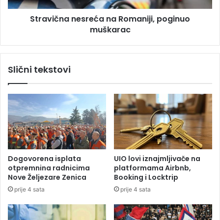
u
a
u
Stravična nesreća na Romaniji, poginuo
n
r
muškarac
e
e
s
s
r
t
e
Slični tekstovi
o
ć
r
a
a
n
n
a
u
R
n
o
a
m
N
a
o
n
Dogovorena isplata
UIO lovi iznajmljivače na
v
i
otpremnina radnicima
platformama Airbnb,
o
j
Nove Željezare Zenica
Booking i Locktrip
m
i
prije 4 sata
prije 4 sata
B
,
e
p
o
o