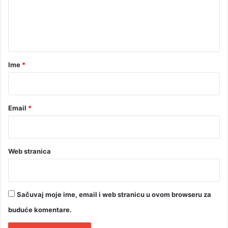
e
n
t
a
r
Ime
*
*
Email
*
Web stranica
Sačuvaj moje ime, email i web stranicu u ovom browseru za
buduće komentare.