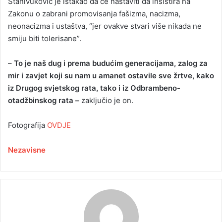
Stanivuković je istakao da će nastaviti da insistira na
Zakonu o zabrani promovisanja fašizma, nacizma,
neonacizma i ustaštva, “jer ovakve stvari više nikada ne
smiju biti tolerisane”.
–
To je naš dug i prema budućim generacijama, zalog za
mir i zavjet koji su nam u amanet ostavile sve žrtve, kako
iz Drugog svjetskog rata, tako i iz Odbrambeno-
otadžbinskog rata –
zaključio je on.
Fotografija
OVDJE
Nezavisne