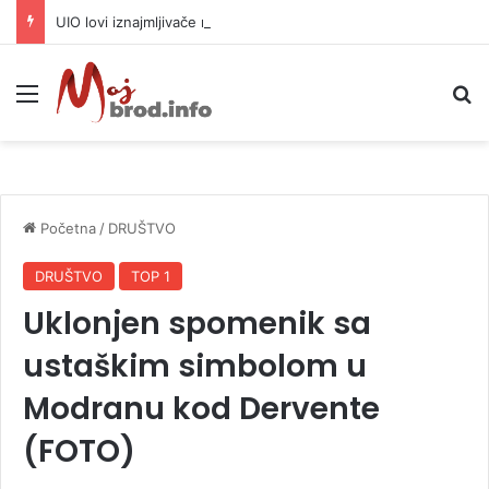
UIO lovi iznajmljivače na platformama Airbnb, Booking i Locktrip
Meni
P
Početna
/
DRUŠTVO
DRUŠTVO
TOP 1
Uklonjen spomenik sa
ustaškim simbolom u
Modranu kod Dervente
(FOTO)