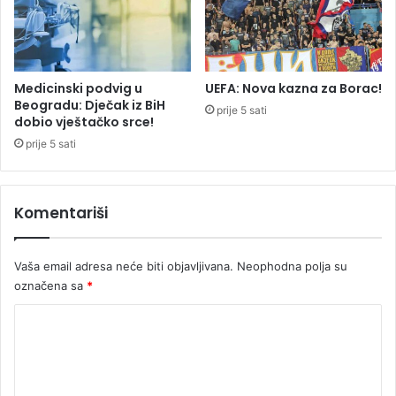
g
g
r
i
a
n
d
u
u
o
Medicinski podvig u
UEFA: Nova kazna za Borac!
(
m
Beogradu: Dječak iz BiH
prije 5 sati
U
u
dobio vještačko srce!
Z
š
prije 5 sati
N
k
E
a
M
r
Komentariši
I
a
R
c
U
Vaša email adresa neće biti objavljivana.
Neophodna polja su
J
U
označena sa
*
Ć
K
E
)
o
m