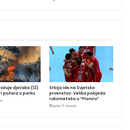
m
a
c
i
p
a
k
o
s
t
a
j
e
u
tražuje dječaka (12)
Srbija ide na Svjetsko
p
ri požara u parku
prvenstvo: Velika pobjeda
r
rukometaša u “Pioniru”
ta
i
prije 11 minuta
t
v
o
r