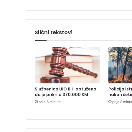
a
l
n
o
p
Slični tekstovi
r
e
t
u
k
a
o
d
j
Službenica UIO BiH optužena
Policija is
e
da je prikrila 370.000 KM
nakon četi
v
prije 6 minuta
prije 8 minu
o
j
k
u
u