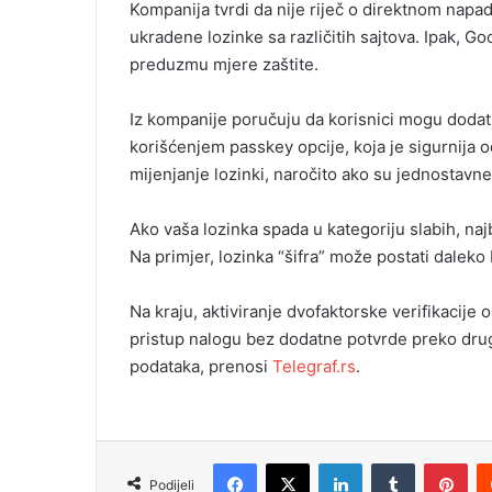
Kompanija tvrdi da nije riječ o direktnom napa
ukradene lozinke sa različitih sajtova. Ipak, Go
preduzmu mjere zaštite.
Iz kompanije poručuju da korisnici mogu dodatno
korišćenjem passkey opcije, koja je sigurnija 
mijenjanje lozinki, naročito ako su jednostavne 
Ako vaša lozinka spada u kategoriju slabih, na
Na primjer, lozinka “šifra” može postati daleko
Na kraju, aktiviranje dvofaktorske verifikacije o
pristup nalogu bez dodatne potvrde preko drug
podataka, prenosi
Telegraf.rs
.
Facebook
X
LinkedIn
Tumblr
Pinterest
Podijeli