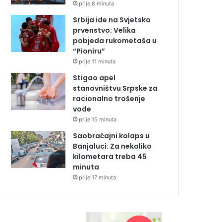
prije 8 minuta
Srbija ide na Svjetsko
prvenstvo: Velika
pobjeda rukometaša u
“Pioniru”
prije 11 minuta
Stigao apel
stanovništvu Srpske za
racionalno trošenje
vode
prije 15 minuta
Saobraćajni kolaps u
Banjaluci: Za nekoliko
kilometara treba 45
minuta
prije 17 minuta