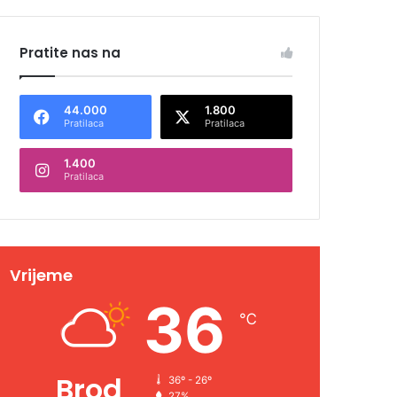
Pratite nas na
44.000
1.800
Pratilaca
Pratilaca
1.400
Pratilaca
Vrijeme
36
℃
Brod
36º - 26º
27%