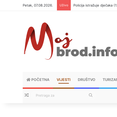
Petak, 07.08.2026.
Uživo
Policija istražuje dječaka 
POČETNA
VIJESTI
DRUŠTVO
TURIZA
Nasumični tekstovi
Pretraga
za