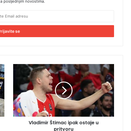
sa posljednjim novostima.
V
l
a
d
i
m
i
r
Š
Vladimir Štimac ipak ostaje u
t
pritvoru
i