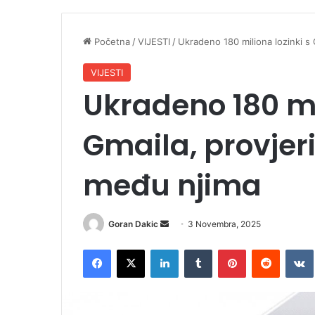
Početna
/
VIJESTI
/
Ukradeno 180 miliona lozinki s 
VIJESTI
Ukradeno 180 mi
Gmaila, provjeri
među njima
Goran Dakic
S
3 Novembra, 2025
e
Facebook
X
LinkedIn
Tumblr
Pinterest
Reddit
VK
n
d
a
n