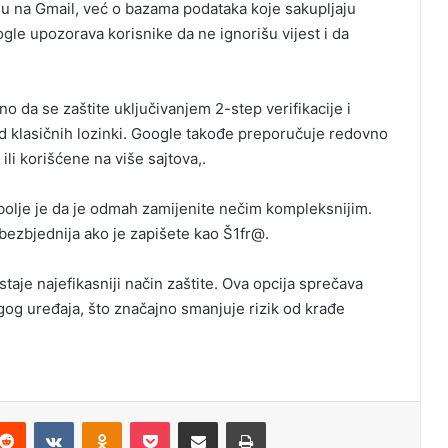
du na Gmail, već o bazama podataka koje sakupljaju
ogle upozorava korisnike da ne ignorišu vijest i da
 da se zaštite uključivanjem 2-step verifikacije i
od klasičnih lozinki. Google takođe preporučuje redovno
ili korišćene na više sajtova,.
jbolje je da je odmah zamijenite nečim kompleksnijim.
 bezbjednija ako je zapišete kao Š1fr@.
staje najefikasniji način zaštite. Ova opcija sprečava
og uređaja, što značajno smanjuje rizik od krađe
Reddit
VKontakte
Odnoklassniki
Pocket
Podijeli putem Emaila
Odštampaj