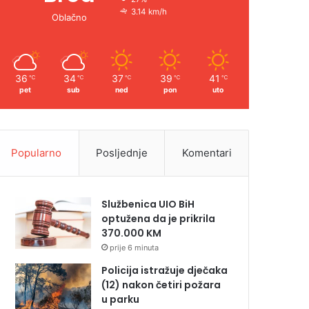
3.14 km/h
Oblačno
36
34
37
39
41
℃
℃
℃
℃
℃
pet
sub
ned
pon
uto
Popularno
Posljednje
Komentari
Službenica UIO BiH
optužena da je prikrila
370.000 KM
prije 6 minuta
Policija istražuje dječaka
(12) nakon četiri požara
u parku