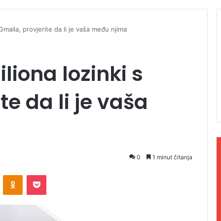
Gmaila, provjerite da li je vaša među njima
liona lozinki s
te da li je vaša
0
1 minut čitanja
ontakte
Odnoklassniki
Pocket