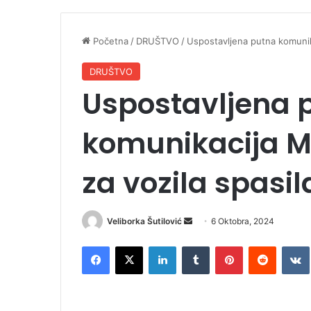
Početna
/
DRUŠTVO
/
Uspostavljena putna komunika
DRUŠTVO
Uspostavljena 
komunikacija M
za vozila spasil
Veliborka Šutilović
S
6 Oktobra, 2024
e
Facebook
X
LinkedIn
Tumblr
Pinterest
Reddit
VK
n
d
a
n