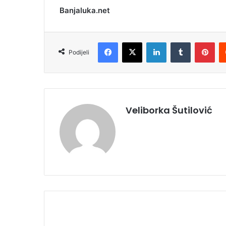
Banjaluka.net
Facebook
X
LinkedIn
Tumblr
Pinterest
Podijeli
Veliborka Šutilović