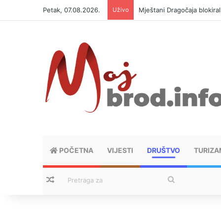
Petak, 07.08.2026.
Uživo
Mještani Dragočaja blokiral
POČETNA
VIJESTI
DRUŠTVO
TURIZA
Nasumični tekstovi
Pretraga
za