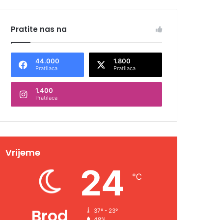
Pratite nas na
44.000
1.800
Pratilaca
Pratilaca
1.400
Pratilaca
Vrijeme
24
℃
Brod
37º - 23º
48%