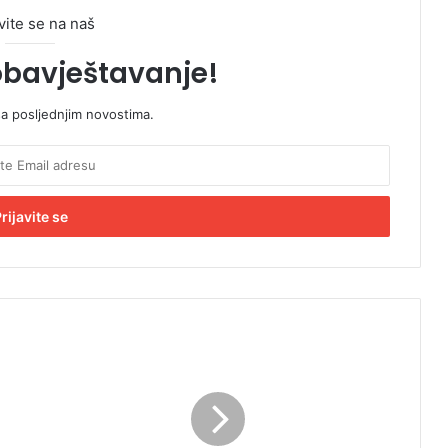
vite se na naš
obavještavanje!
sa posljednjim novostima.
T
r
e
ć
i
m