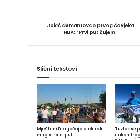
r
e
e
m
s
a
u
Jokić demantovao prvog čovjeka
n
NBA: “Prvi put čujem”
t
o
v
a
o
p
Slični tekstovi
r
v
o
g
č
o
v
j
e
Mještani Dragočaja blokirali
Tuzlak se 
k
magistralni put
nakon trag
a