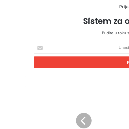
Prija
Sistem za 
Budite u toku 
U
n
e
s
i
t
e
E
m
J
a
o
i
k
l
i
a
ć
d
d