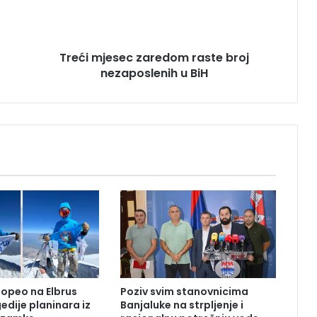
j
e
s
Treći mjesec zaredom raste broj
e
nezaposlenih u BiH
c
z
a
r
e
d
o
m
r
a
s
t
e
b
r
popeo na Elbrus
Poziv svim stanovnicima
o
edije planinara iz
Banjaluke na strpljenje i
j