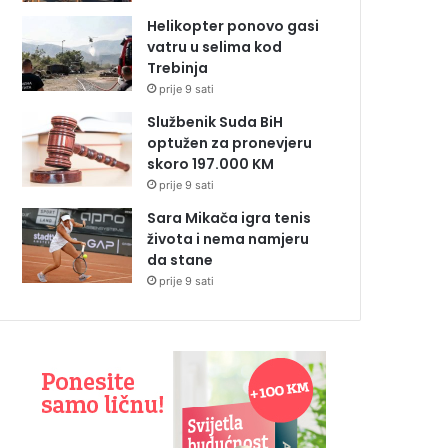
Helikopter ponovo gasi
vatru u selima kod
Trebinja
prije 9 sati
Službenik Suda BiH
optužen za pronevjeru
skoro 197.000 KM
prije 9 sati
Sara Mikača igra tenis
života i nema namjeru
da stane
prije 9 sati