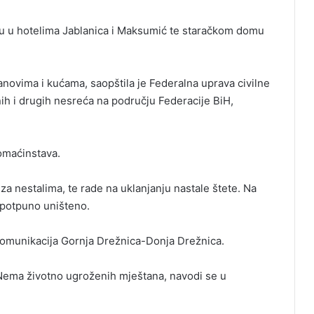
u u hotelima Jablanica i Maksumić te staračkom domu
tanovima i kućama, saopštila je Federalna uprava civilne
nih i drugih nesreća na području Federacije BiH,
omaćinstava.
e za nestalima, te rade na uklanjanju nastale štete. Na
 potpuno uništeno.
komunikacija Gornja Drežnica-Donja Drežnica.
Nema životno ugroženih mještana, navodi se u