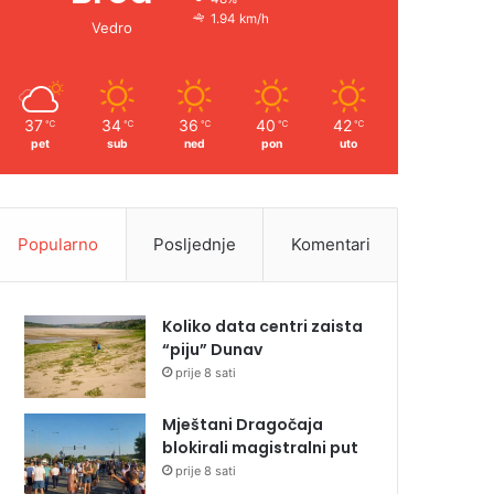
1.94 km/h
Vedro
37
34
36
40
42
℃
℃
℃
℃
℃
pet
sub
ned
pon
uto
Popularno
Posljednje
Komentari
Koliko data centri zaista
“piju” Dunav
prije 8 sati
Mještani Dragočaja
blokirali magistralni put
prije 8 sati