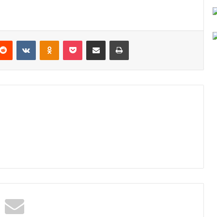
Reddit
VKontakte
Odnoklassniki
Pocket
Podijeli putem Emaila
Odštampaj