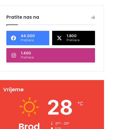
Pratite nas na
44.000
1.800
Pratilaca
Pratilaca
1.400
Pratilaca
Vrijeme
28
℃
Brod
37º - 26º
52%