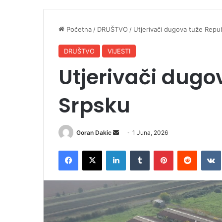
Početna
/
DRUŠTVO
/
Utjerivači dugova tuže Repu
DRUŠTVO
VIJESTI
Utjerivači dugo
Srpsku
Goran Dakic
S
1 Juna, 2026
e
Facebook
X
LinkedIn
Tumblr
Pinterest
Reddit
VK
n
d
a
n
e
m