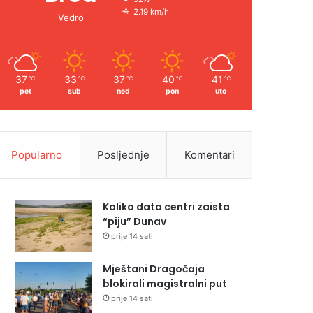
2.19 km/h
Vedro
37
33
37
40
41
℃
℃
℃
℃
℃
pet
sub
ned
pon
uto
Popularno
Posljednje
Komentari
Koliko data centri zaista
“piju” Dunav
prije 14 sati
Mještani Dragočaja
blokirali magistralni put
prije 14 sati