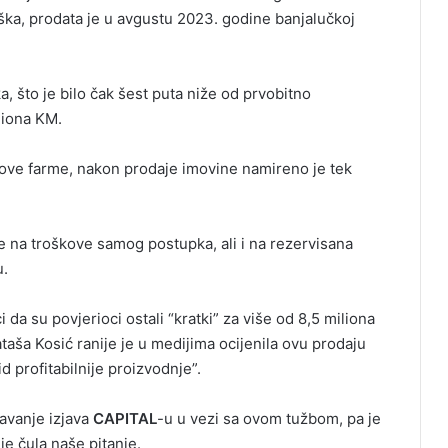
ka, prodata je u avgustu 2023. godine banjalučkoj
, što je bilo čak šest puta niže od prvobitno
iliona KM.
ove farme, nakon prodaje imovine namireno je tek
e na troškove samog postupka, ali i na rezervisana
u.
da su povjerioci ostali “kratki” za više od 8,5 miliona
aša Kosić ranije je u medijima ocijenila ovu prodaju
 profitabilnije proizvodnje”.
davanje izjava
CAPITAL
-u u vezi sa ovom tužbom, pa je
je čula naše pitanje.