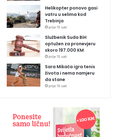
Helikopter ponovo gasi
vatru u selima kod
Trebinja
prije 15 sati
Službenik Suda BiH
optužen za pronevjeru
skoro 197.000 KM
prije 15 sati
Sara Mikača igra tenis
života i nema namjeru
da stane
prije 15 sati