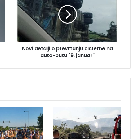
v
i
d
e
t
a
l
Novi detalji o prevrtanju cisterne na
j
auto-putu "9. januar"
i
o
p
r
e
v
r
t
a
n
j
u
c