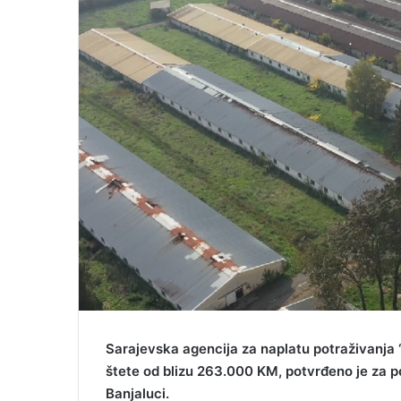
a
i
l
Sarajevska agencija za naplatu potraživanja “
štete od blizu 263.000 KM, potvrđeno je za 
Banjaluci.