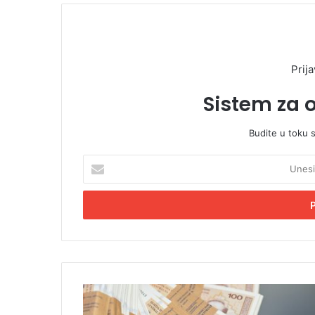
Prija
Sistem za 
Budite u toku 
U
n
e
s
i
t
e
E
m
S
a
r
i