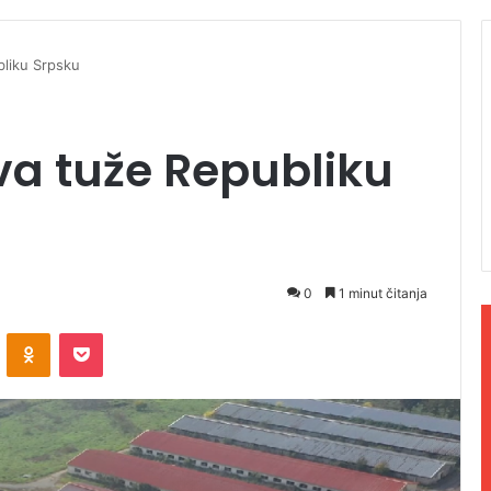
bliku Srpsku
va tuže Republiku
0
1 minut čitanja
ontakte
Odnoklassniki
Pocket