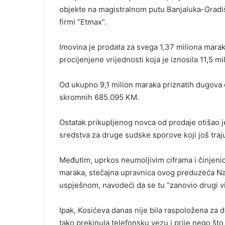
objekte na magistralnom putu Banjaluka-Gradiš
firmi “Etmax”.
Imovina je prodata za svega 1,37 miliona maraka
procijenjene vrijednosti koja je iznosila 11,5 m
Od ukupno 9,1 milion maraka priznatih dugova 
skromnih 685.095 KM.
Ostatak prikupljenog novca od prodaje otišao j
sredstva za druge sudske sporove koji još traj
Međutim, uprkos neumoljivim ciframa i činjenici 
maraka, stečajna upravnica ovog preduzeća Nat
uspješnom, navodeći da se tu “zanovio drugi vid
Ipak, Kosićeva danas nije bila raspoložena za 
tako prekinula telefonsku vezu i prije nego što 