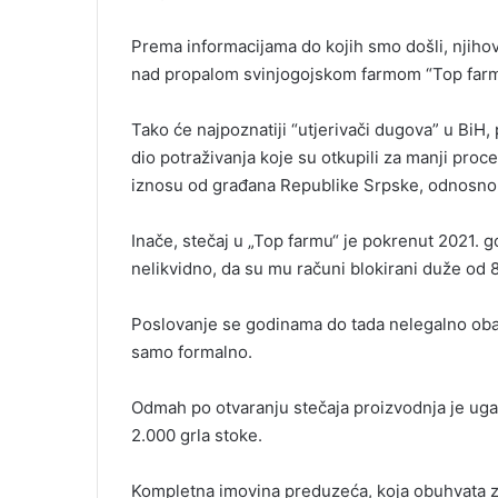
Prema informacijama do kojih smo došli, njihov
nad propalom svinjogojskom farmom “Top farm
Tako će najpoznatiji “utjerivači dugova” u BiH
dio potraživanja koje su otkupili za manji pro
iznosu od građana Republike Srpske, odnosno 
Inače, stečaj u „Top farmu“ je pokrenut 2021. 
nelikvidno, da su mu računi blokirani duže od 
Poslovanje se godinama do tada nelegalno oba
samo formalno.
Odmah po otvaranju stečaja proizvodnja je uga
2.000 grla stoke.
Kompletna imovina preduzeća, koja obuhvata z