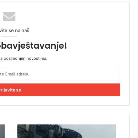
vite se na naš
obavještavanje!
sa posljednjim novostima.
N
o