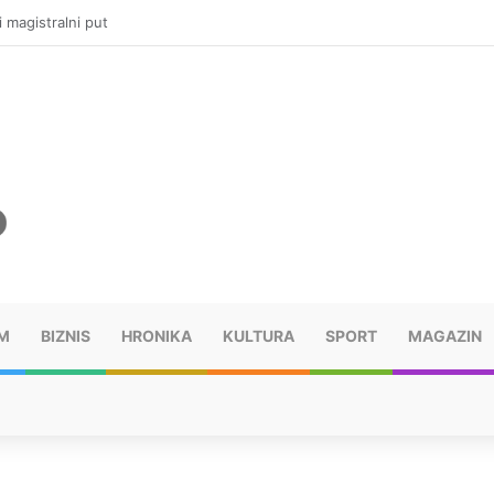
ru u selima kod Trebinja
M
BIZNIS
HRONIKA
KULTURA
SPORT
MAGAZIN