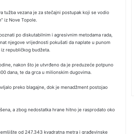
a tužba vezana je za stečajni postupak koji se vodio
” iz Nove Topole.
, poznati po diskutabilnim i agresivnim metodama rada,
cenat njegove vrijednosti pokušati da naplate u punom
iz republičkog budžeta.
godine, nakon što je utvrđeno da je preduzeće potpuno
800 dana, te da grca u milionskim dugovima.
vljalo preko blagajne, dok je menadžment postojao
šena, a zbog nedostatka hrane hitno je rasprodato oko
emljište od 247.343 kvadratna metra i građevinske