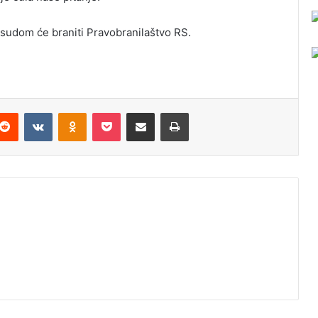
sudom će braniti Pravobranilaštvo RS.
Reddit
VKontakte
Odnoklassniki
Pocket
Podijeli putem Emaila
Odštampaj