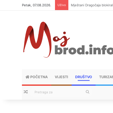
Petak, 07.08.2026.
Uživo
Helikopter ponovo gasi vat
POČETNA
VIJESTI
DRUŠTVO
TURIZA
Nasumični tekstovi
Pretraga
za