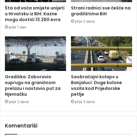
a
n
Šta od voća smijete unijeti
Strani radnici sve češće na
v
i
u Hrvatsku iz BiH: Kazne
gradilištima BiH
a
č
mogu dostići 13.260 evra
prije 2 dana
u
k
prije 1 dan
J
e
a
k
b
a
l
t
a
a
n
k
i
l
c
i
Gradiška: Zaboravio
Saobraćajni kolaps u
i
z
suprugu na graničnom
Banjaluci: Duge kolone
m
prelazu i nastavio put za
vozila kod Prijedorske
Njemačku
petlje
e
:
prije 2 dana
prije 2 dana
2
0
ž
Komentariši
r
t