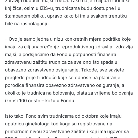
zdravlja budućih majki i beba. Tako da je i cilj da trudničke
knjižice, osim u IZIS-u, trudnicama budu dostupne i u
štampanom obliku, upravo kako bi im u svakom trenutku
bile na raspolaganju.
– Ovo je samo jedna u nizu konkretnih mjera podrške koje
imaju za cilj unapređenje reproduktivnog zdravlja i zdravlja
majki, a podsjećamo da Fond u potpunosti finansira
zdravstvenu zaštitu trudnica za sve ono što spada u
obavezno zdravstveno osiguranje. Takođe, sve savjete i
preglede prije trudnoće koje se odnose na planiranje
porodice finansira obavezno zdravstveno osiguranje, a
ukoliko je trudnica na bolovanju, plata za vrijeme bolovanja
iznosi 100 odsto – kažu u Fondu.
Isto tako, Fond svim trudnicama od oktobra koje imaju
uputnicu ginekologa kod koga su registrovane na
primarnom nivou zdravstvene zaštite i koji ima ugovor sa