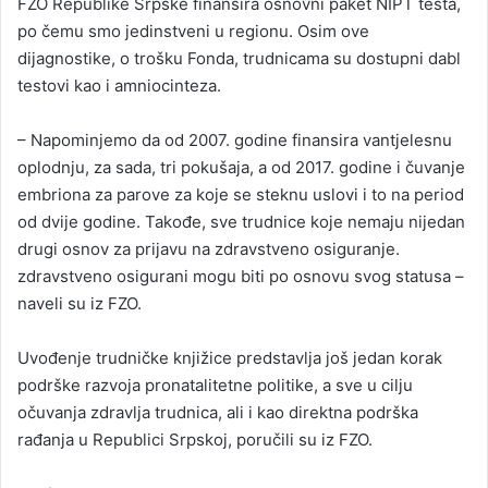
FZO Republike Srpske finansira osnovni paket NIPT testa,
po čemu smo jedinstveni u regionu. Osim ove
dijagnostike, o trošku Fonda, trudnicama su dostupni dabl
testovi kao i amniocinteza.
– Napominjemo da od 2007. godine finansira vantjelesnu
oplodnju, za sada, tri pokušaja, a od 2017. godine i čuvanje
embriona za parove za koje se steknu uslovi i to na period
od dvije godine. Takođe, sve trudnice koje nemaju nijedan
drugi osnov za prijavu na zdravstveno osiguranje.
zdravstveno osigurani mogu biti po osnovu svog statusa –
naveli su iz FZO.
Uvođenje trudničke knjižice predstavlja još jedan korak
podrške razvoja pronatalitetne politike, a sve u cilju
očuvanja zdravlja trudnica, ali i kao direktna podrška
rađanja u Republici Srpskoj, poručili su iz FZO.