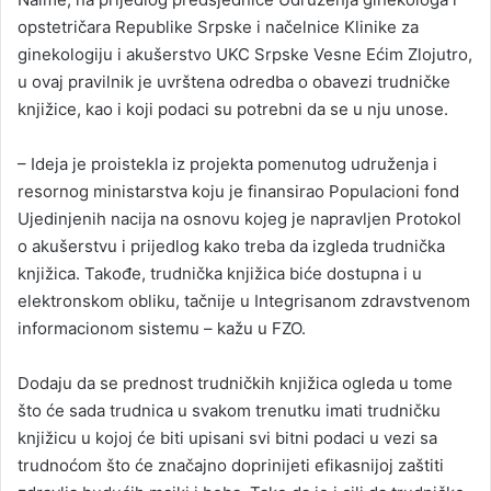
opstetričara Republike Srpske i načelnice Klinike za
ginekologiju i akušerstvo UKC Srpske Vesne Ećim Zlojutro,
u ovaj pravilnik je uvrštena odredba o obavezi trudničke
knjižice, kao i koji podaci su potrebni da se u nju unose.
– Ideja je proistekla iz projekta pomenutog udruženja i
resornog ministarstva koju je finansirao Populacioni fond
Ujedinjenih nacija na osnovu kojeg je napravljen Protokol
o akušerstvu i prijedlog kako treba da izgleda trudnička
knjižica. Takođe, trudnička knjižica biće dostupna i u
elektronskom obliku, tačnije u Integrisanom zdravstvenom
informacionom sistemu – kažu u FZO.
Dodaju da se prednost trudničkih knjižica ogleda u tome
što će sada trudnica u svakom trenutku imati trudničku
knjižicu u kojoj će biti upisani svi bitni podaci u vezi sa
trudnoćom što će značajno doprinijeti efikasnijoj zaštiti