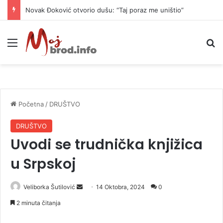
Novak Đoković otvorio dušu: “Taj poraz me uništio”
Meni
P
Početna
/
DRUŠTVO
DRUŠTVO
Uvodi se trudnička knjižica
u Srpskoj
Veliborka Šutilović
S
14 Oktobra, 2024
0
e
2 minuta čitanja
n
d