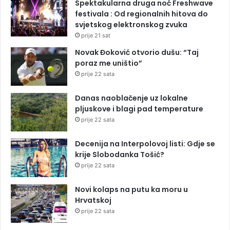
Spektakularna druga noć Freshwave
festivala : Od regionalnih hitova do
svjetskog elektronskog zvuka
prije 21 sat
Novak Đoković otvorio dušu: “Taj
poraz me uništio”
prije 22 sata
Danas naoblačenje uz lokalne
pljuskove i blagi pad temperature
prije 22 sata
Decenija na Interpolovoj listi: Gdje se
krije Slobodanka Tošić?
prije 22 sata
Novi kolaps na putu ka moru u
Hrvatskoj
prije 22 sata